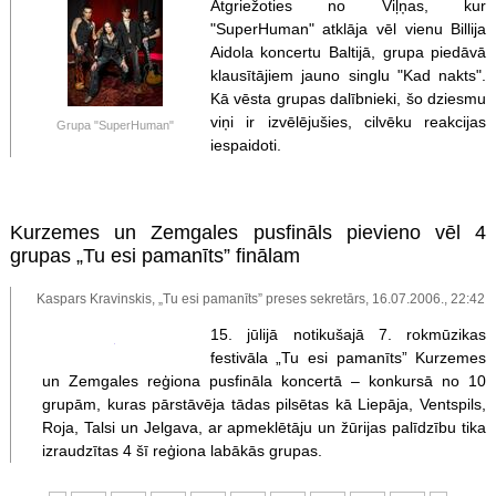
Atgriežoties no Viļņas, kur
"SuperHuman" atklāja vēl vienu Billija
Aidola koncertu Baltijā, grupa piedāvā
klausītājiem jauno singlu "Kad nakts".
Kā vēsta grupas dalībnieki, šo dziesmu
viņi ir izvēlējušies, cilvēku reakcijas
Grupa "SuperHuman"
iespaidoti.
Kurzemes un Zemgales pusfināls pievieno vēl 4
grupas „Tu esi pamanīts” finālam
Kaspars Kravinskis, „Tu esi pamanīts” preses sekretārs, 16.07.2006., 22:42
15. jūlijā notikušajā 7. rokmūzikas
festivāla „Tu esi pamanīts” Kurzemes
un Zemgales reģiona pusfināla koncertā – konkursā no 10
grupām, kuras pārstāvēja tādas pilsētas kā Liepāja, Ventspils,
Roja, Talsi un Jelgava, ar apmeklētāju un žūrijas palīdzību tika
izraudzītas 4 šī reģiona labākās grupas.