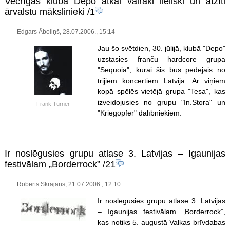
Vecrīgas klubā Depo atkal vairāki lieliski un atzīti
ārvalstu mākslinieki
/1
Edgars Āboliņš, 28.07.2006., 15:14
Jau šo svētdien, 30. jūlijā, klubā "Depo"
uzstāsies franču hardcore grupa
"Sequoia", kurai šis būs pēdējais no
trijiem koncertiem Latvijā. Ar viņiem
kopā spēlēs vietējā grupa "Tesa", kas
izveidojusies no grupu "In.Stora" un
Frank Turner
"Kriegopfer" dalībniekiem.
Ir noslēgusies grupu atlase 3. Latvijas – Igaunijas
festivālam „Borderrock”
/21
Roberts Skrajāns, 21.07.2006., 12:10
Ir noslēgusies grupu atlase 3. Latvijas
– Igaunijas festivālam „Borderrock”,
kas notiks 5. augustā Valkas brīvdabas