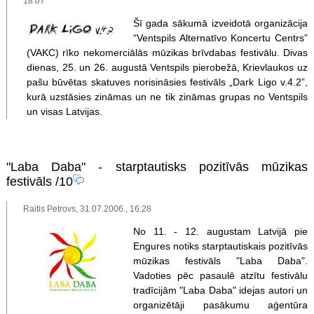
18:07
Šī gada sākumā izveidotā organizācija
“Ventspils Alternatīvo Koncertu Centrs”
(VAKC) rīko nekomerciālās mūzikas brīvdabas festivālu. Divas
dienas, 25. un 26. augustā Ventspils pierobežā, Krievlaukos uz
pašu būvētas skatuves norisināsies festivāls „Dark Ligo v.4.2”,
kurā uzstāsies zināmas un ne tik zināmas grupas no Ventspils
un visas Latvijas.
"Laba Daba" - starptautisks pozitīvās mūzikas
festivāls
/10
Raitis Petrovs, 31.07.2006., 16:28
No 11. - 12. augustam Latvijā pie
Engures notiks starptautiskais pozitīvās
mūzikas festivāls "Laba Daba".
Vadoties pēc pasaulē atzītu festivālu
tradīcijām "Laba Daba" idejas autori un
organizētāji pasākumu aģentūra