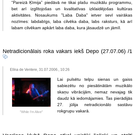
“Pareizā Ķīmija” piedāvā ne tikai plašu muzikālu programmu,
bet arī izglītojošas un kvalitatīvas izklaidējošas kultūras
aktivitātes. Nosaukums "Laba Daba" ietver sevī vairākas
nozīmes: labdabīgs, laba cilvēka daba, labs raksturs, kā arī
labam cilvēkam apkārt laba daba, kura jāsaudzē un jāmīl.
Netradicionālais roka vakars iekš Depo (27.07.06)
/1
Elīna de Ventere, 31.07.2006., 10:26
Lai pulsētu telpu sienas un gaiss
sabiezētu no piesātinātām muzikālo
skaņu vibrācijām, nemaz nevajag tik
daudz kā iedomājamies. Tas pierādijās
27. jūlija netradicionālo sastāvu
rokgrupu vakarā.
"While I'm Alive"