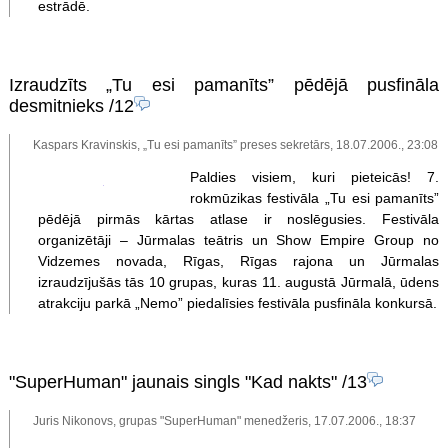
estrādē.
Izraudzīts „Tu esi pamanīts” pēdējā pusfināla
desmitnieks
/12
Kaspars Kravinskis, „Tu esi pamanīts” preses sekretārs, 18.07.2006., 23:08
Paldies visiem, kuri pieteicās! 7.
rokmūzikas festivāla „Tu esi pamanīts”
pēdējā pirmās kārtas atlase ir noslēgusies. Festivāla
organizētāji – Jūrmalas teātris un Show Empire Group no
Vidzemes novada, Rīgas, Rīgas rajona un Jūrmalas
izraudzījušās tās 10 grupas, kuras 11. augustā Jūrmalā, ūdens
atrakciju parkā „Nemo” piedalīsies festivāla pusfināla konkursā.
"SuperHuman" jaunais singls "Kad nakts"
/13
Juris Nikonovs, grupas "SuperHuman" menedžeris, 17.07.2006., 18:37