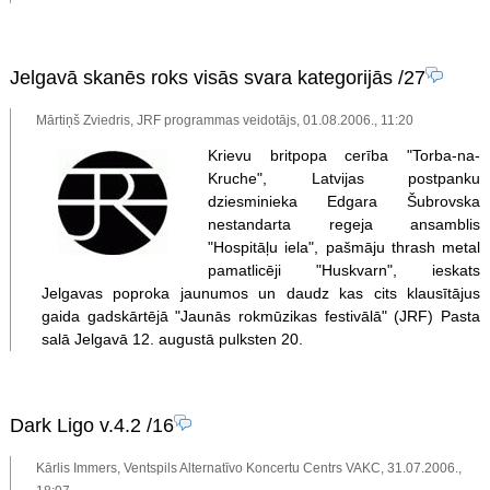
Jelgavā skanēs roks visās svara kategorijās
/27
Mārtiņš Zviedris, JRF programmas veidotājs, 01.08.2006., 11:20
Krievu britpopa cerība "Torba-na-
Kruche", Latvijas postpanku
dziesminieka Edgara Šubrovska
nestandarta regeja ansamblis
"Hospitāļu iela", pašmāju thrash metal
pamatlicēji "Huskvarn", ieskats
Jelgavas poproka jaunumos un daudz kas cits klausītājus
gaida gadskārtējā "Jaunās rokmūzikas festivālā" (JRF) Pasta
salā Jelgavā 12. augustā pulksten 20.
Dark Ligo v.4.2
/16
Kārlis Immers, Ventspils Alternatīvo Koncertu Centrs VAKC, 31.07.2006.,