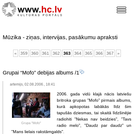
Mūzika - ziņas, intervijas, pasākumu apraksti
«
359
360
361
362
363
364
365
366
367
»
Grupai “Mofo” debijas albums
/1
artemijs, 02.08.2006., 18:41
2006. gada vidū klajā nācis latviešu
britroka grupas "Mofo" pirmais albums,
kurā apkopotas labākās līdz šim
tapušās dziesmas, tai skaitā līdzšinējie
radiohiti "Nekas nav beidzies", "Tavs
Grupa "Mofo"
radio melo", "Daudz par daudz" un
"Mans lielais rakstāmgalds".