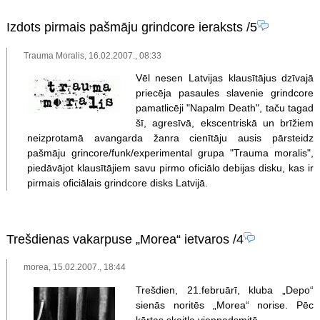
Izdots pirmais pašmāju grindcore ieraksts
/5
Trauma Moralis, 16.02.2007., 08:33
Vēl nesen Latvijas klausītājus dzīvajā
priecēja pasaules slavenie grindcore
pamatlicēji "Napalm Death", taču tagad
šī, agresīvā, ekscentriskā un brīžiem
neizprotamā avangarda žanra cienītāju ausis pārsteidz
pašmāju grincore/funk/experimental grupa "Trauma moralis",
piedāvājot klausītājiem savu pirmo oficiālo debijas disku, kas ir
pirmais oficiālais grindcore disks Latvijā.
Trešdienas vakarpuse „Morea“ ietvaros
/4
morea, 15.02.2007., 18:44
Trešdien, 21.februārī, kluba „Depo“
sienās noritēs „Morea“ norise. Pēc