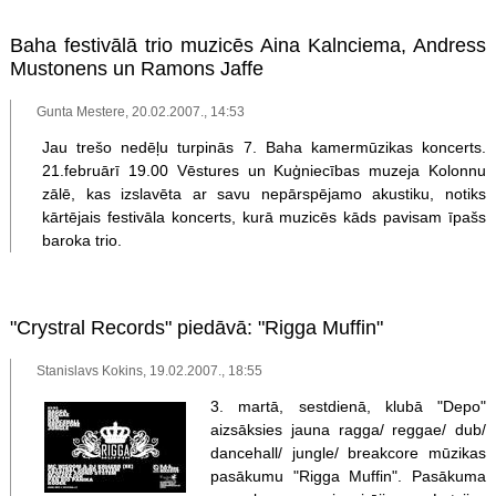
Baha festivālā trio muzicēs Aina Kalnciema, Andress
Mustonens un Ramons Jaffe
Gunta Mestere, 20.02.2007., 14:53
Jau trešo nedēļu turpinās 7. Baha kamermūzikas koncerts.
21.februārī 19.00 Vēstures un Kuģniecības muzeja Kolonnu
zālē, kas izslavēta ar savu nepārspējamo akustiku, notiks
kārtējais festivāla koncerts, kurā muzicēs kāds pavisam īpašs
baroka trio.
"Crystral Records" piedāvā: "Rigga Muffin"
Stanislavs Kokins, 19.02.2007., 18:55
3. martā, sestdienā, klubā "Depo"
aizsāksies jauna ragga/ reggae/ dub/
dancehall/ jungle/ breakcore mūzikas
pasākumu "Rigga Muffin". Pasākuma