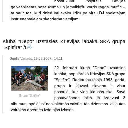
nosaukumu inspirējis Latvijas
galvaspilsētas nosaukums un jamaikiešu vārds ragga muffin –
tā sauc tos, kuri dzied vai skaita liriku pa virsu DJ spēlētajām
instrumentālajām skaņdarba versijām.
Klubā "Depo" uzstāsies Krievijas labākā SKA grupa
"Spitfire"
/6
Guntis Vanags, 19.02.2007., 14:11
22. februārī klubā "Depo" uzstāsies
labākā, populārākā Krievijas SKA grupa
"Spitfire". Radīta jau tālajā 1993. gadā,
grupa ir kļuvusi slavena it visur
pasaulē, kur vien klausās ska. Savā
Grupa "Spitfire"
pastāvēšanas laikā tā izdevusi 3
albumus, spēlējusi neskaitāmās valstīs, tās dziesmas iekļautas
vairākās ārzemēs izdotajās izlasēs.