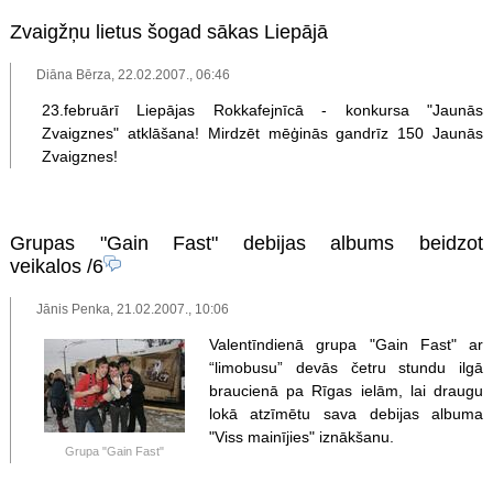
Zvaigžņu lietus šogad sākas Liepājā
Diāna Bērza, 22.02.2007., 06:46
23.februārī Liepājas Rokkafejnīcā - konkursa "Jaunās
Zvaigznes" atklāšana! Mirdzēt mēģinās gandrīz 150 Jaunās
Zvaigznes!
Grupas "Gain Fast" debijas albums beidzot
veikalos
/6
Jānis Penka, 21.02.2007., 10:06
Valentīndienā grupa "Gain Fast" ar
“limobusu” devās četru stundu ilgā
braucienā pa Rīgas ielām, lai draugu
lokā atzīmētu sava debijas albuma
"Viss mainījies" iznākšanu.
Grupa "Gain Fast"