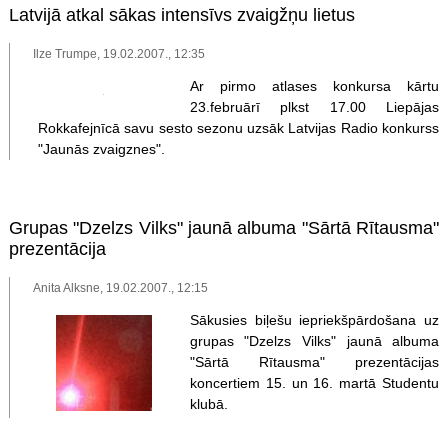
Latvijā atkal sākas intensīvs zvaigžņu lietus
Ilze Trumpe, 19.02.2007., 12:35
Ar pirmo atlases konkursa kārtu
23.februārī plkst 17.00 Liepājas
Rokkafejnīcā savu sesto sezonu uzsāk Latvijas Radio konkurss
"Jaunās zvaigznes".
Grupas "Dzelzs Vilks" jaunā albuma "Sārtā Rītausma"
prezentācija
Anita Alksne, 19.02.2007., 12:15
Sākusies biļešu iepriekšpārdošana uz
grupas "Dzelzs Vilks" jaunā albuma
"Sārtā Rītausma" prezentācijas
koncertiem 15. un 16. martā Studentu
klubā.