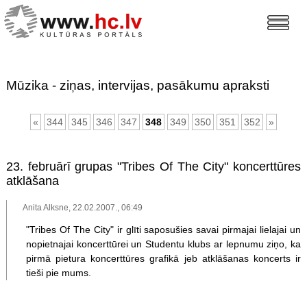
Mūzika - ziņas, intervijas, pasākumu apraksti
«
344
345
346
347
348
349
350
351
352
»
23. februārī grupas "Tribes Of The City" koncerttūres
atklāšana
Anita Alksne, 22.02.2007., 06:49
"Tribes Of The City" ir glīti saposušies savai pirmajai lielajai un
nopietnajai koncerttūrei un Studentu klubs ar lepnumu ziņo, ka
pirmā pietura koncerttūres grafikā jeb atklāšanas koncerts ir
tieši pie mums.