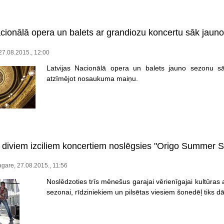
acionālā opera un balets ar grandiozu koncertu sāk jaun
 27.08.2015., 12:00
Latvijas Nacionālā opera un balets jauno sezonu s
atzīmējot nosaukuma maiņu.
 diviem izciliem koncertiem noslēgsies "Origo Summer S
gare, 27.08.2015., 11:56
Noslēdzoties trīs mēnešus garajai vērienīgajai kultūras
sezonai, rīdziniekiem un pilsētas viesiem šonedēļ tiks dāv