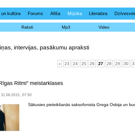
 un kultūra
Forums
Afiša
Mūzika
Literatūra
Dzīvesvei
Raksti
Mp3
Video
iņas, intervijas, pasākumu apraksti
«
23
24
25
26
27
28
29
30
3
Rīgas Ritmi" meistarklases
 31.08.2015., 07:50
Sākusies pieteikšanās saksofonista Grega Osbija un bu