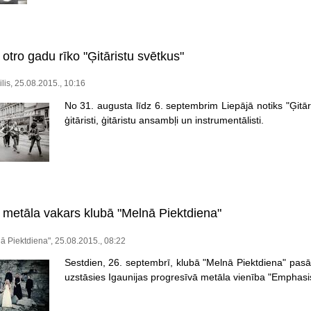
 otro gadu rīko "Ģitāristu svētkus"
ilis, 25.08.2015., 10:16
No 31. augusta līdz 6. septembrim Liepājā notiks "Ģitāris
ģitāristi, ģitāristu ansambļi un instrumentālisti.
 metāla vakars klubā "Melnā Piektdiena"
ā Piektdiena", 25.08.2015., 08:22
Sestdien, 26. septembrī, klubā "Melnā Piektdiena" pasā
uzstāsies Igaunijas progresīvā metāla vienība "Emphasi