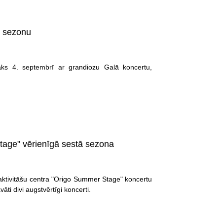
o sezonu
āks 4. septembrī ar grandiozu Galā koncertu,
tage" vērienīgā sestā sezona
 aktivitāšu centra "Origo Summer Stage" koncertu
āti divi augstvērtīgi koncerti.