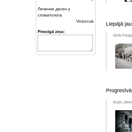
Лечение десен у
стоматолога
Victorcub
Liepājā jau
Priecīgā ziņa:
Gints Purga
Progresīvā
Klubs „Meln