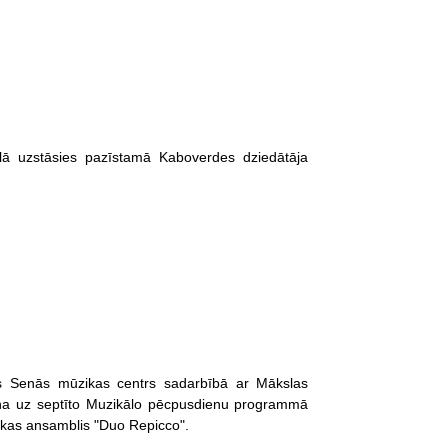
lā uzstāsies pazīstamā Kaboverdes dziedātāja
as Senās mūzikas centrs sadarbībā ar Mākslas
ina uz septīto Muzikālo pēcpusdienu programmā
ikas ansamblis "Duo Repicco".