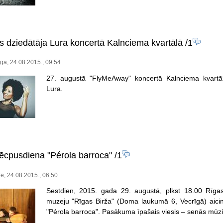
 dziedātāja Lura koncertā Kalnciema kvartālā
/1
a, 24.08.2015., 09:54
27. augustā "FlyMeAway" koncertā Kalnciema kvartā
Lura.
ēcpusdiena "Pérola barroca"
/1
e, 24.08.2015., 06:50
Sestdien, 2015. gada 29. augustā, plkst 18.00 Rīg
muzeju "Rīgas Birža" (Doma laukumā 6, Vecrīgā) aic
"Pérola barroca". Pasākuma īpašais viesis – senās mūz