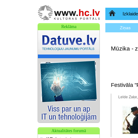
Sākumlapa
Izklaide
Reklāma
Ziņas
Mūzika - z
Festivāla "
Lelde Zaķe,
Aktualitātes forumā