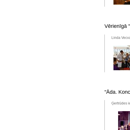
Vērienīgā 
Linda Vecva
"Āda. Konce
Ģertrūdes ie