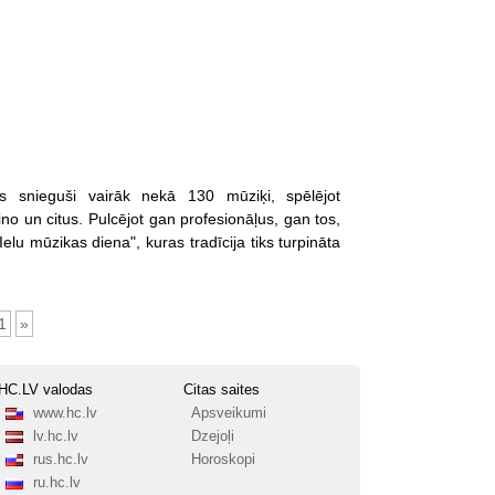
us snieguši vairāk nekā 130 mūziķi, spēlējot
no un citus. Pulcējot gan profesionāļus, gan tos,
Ielu mūzikas diena", kuras tradīcija tiks turpināta
1
»
HC.LV valodas
Citas saites
www.hc.lv
Apsveikumi
lv.hc.lv
Dzejoļi
rus.hc.lv
Horoskopi
ru.hc.lv