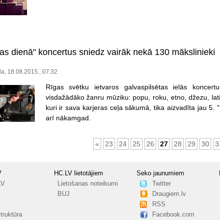
kas dienā" koncertus sniedz vairāk nekā 130 mākslinieki
a, 18.08.2015., 07:32
Rīgas svētku ietvaros galvaspilsētas ielās koncert
visdažādāko žanru mūziku: popu, roku, etno, džezu, lati
kuri ir sava karjeras ceļa sākumā, tika aizvadīta jau 5. "
arī nākamgad.
«
23
24
25
26
27
28
29
30
3
V
HC.LV lietotājiem
Seko jaunumiem
LV
Lietošanas noteikumi
Twitter
BUJ
Draugiem.lv
RSS
truktūra
Facebook.com