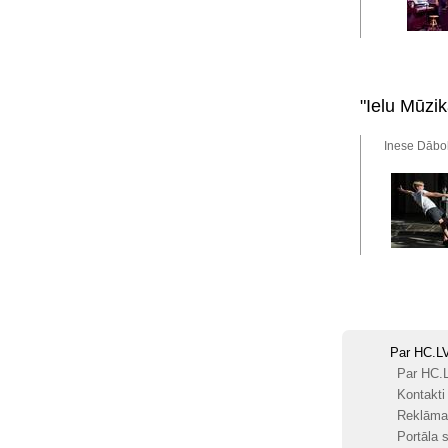
"Ielu Mūzi
Inese Dābol
Par HC.L
Par HC.
Kontakti
Reklāma
Portāla s