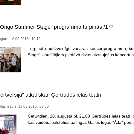
"Origo Summer Stage" programma turpinās
/1
gare, 18.08.2015., 10:12
Turpinot daudzveidīgo vasaras koncertprogrammu, šon
Stage" klausītājiem piedāvā divus aizraujošus koncertus
rtversija" atkal skan Ģertrūdes ielas teātrī
las teātris, 18.08.2015., 07:50
Ceturtdien, 20. augustā pl. 21.00 Ģertrūdes ielas teātrī 
kas veidots, balstoties uz Ingas Gailes lugas "Āda" poēt