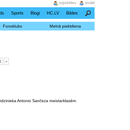
reģistrēties
ienākt
ds
Sports
Blogi
HC.LV
Bildes
Meklēšana
Fonoklubs
Melnā piektdiena
1
»
ndzinieka Antonio Sančeza meistarklasēm.