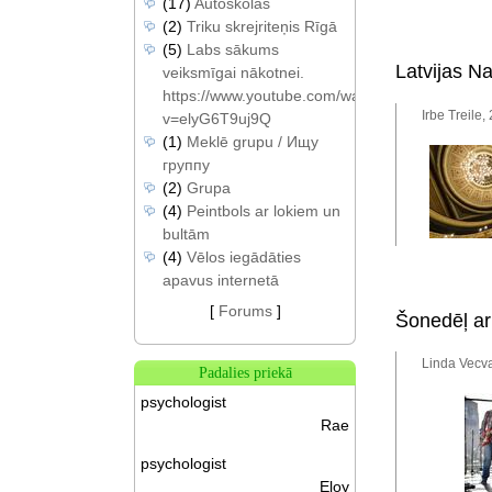
(17)
Autoskolas
(2)
Triku skrejriteņis Rīgā
(5)
Labs sākums
Latvijas N
veiksmīgai nākotnei.
https://www.youtube.com/watch?
Irbe Treile,
v=elyG6T9uj9Q
(1)
Meklē grupu / Ищу
группу
(2)
Grupa
(4)
Peintbols ar lokiem un
bultām
(4)
Vēlos iegādāties
apavus internetā
[
Forums
]
Šonedēļ ar
Linda Vecva
Padalies priekā
psychologist
Rae
psychologist
Eloy