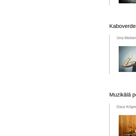
Kaboverdes
Una Meiberg
Muzikālā p
Dace Krīger