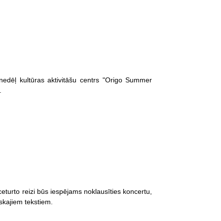
edēļ kultūras aktivitāšu centrs "Origo Summer
.
ceturto reizi būs iespējams noklausīties koncertu,
iskajiem tekstiem.