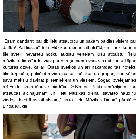
"Esam gandarīti par tik lielu atsaucību un sakām paldies visiem par
dalību! Paldies arī Ielu Mūzikas dienas atbalstītājiem, bez kuriem
šie svētki nevarētu notikt, augstu vērtējam jūsu atbalstu. "Ielu
mūzikas diena" ir kļuvusi par neatņemamu vasaras notikumu Rīgas
kultūras dzīvē, kā arī Ostas svētkos un arī nākamgad tas noteikti
tiks turpināts, pulcējot arvien jaunus mūziķus un grupas, kuri vēlas
savu mākslu dāvināt pilsētniekiem un viesiem. Šogad izvēlējāmies
arī veidot sadarbību ar biedrību Dr.Klauns. Paldies mūziķiem, kas
atsaucās aicinājumam un "Ielu Mūzikas dienā" savākto naudiņu
ziedoja biedrības atbalstam," saka "Ielu Mūzikas Diena" pārstāve
Linda Krūkle.