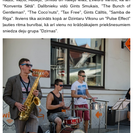
"Konventa Sētā". Dalībnieku vidū Gints Smukais, "The Bunch of
Gentleman", "The Coco’nuts", "Tax Free", Gints Cālītis, "Samba de
Riga". Ikviens tika aicināts kopā ar Dzintaru Vīksnu un "Pulse Effect"
ļauties ritma burvībai, kā arī vienu no krāšņākajiem priekšnesumiem
sniedza deju grupa "Dzirnas".