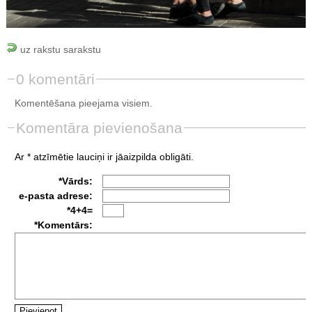
uz rakstu sarakstu
0 komentāri
Komentēšana pieejama visiem.
Komentāra pievienošana
Ar * atzīmētie lauciņi ir jāaizpilda obligāti.
*Vārds:
e-pasta adrese:
*4+4=
*Komentārs: