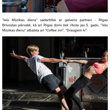
"Ielu Mūzikas diena" sadarbībā ar galveno partneri - Rīgas
Brīvostas pārvaldi, kā arī Rīgas domi tiek rīkota jau 5. gadu. "Ielu
Mūzikas dienu" atbalsta arī "Coffee inn", "Draugiem.lv".