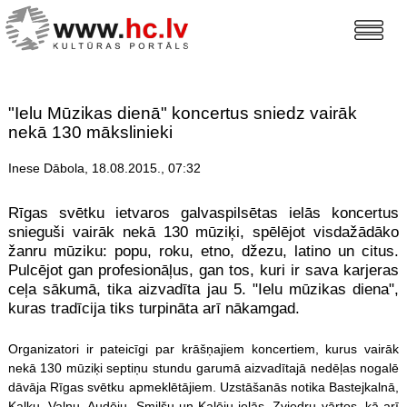
"Ielu Mūzikas dienā" koncertus sniedz vairāk
nekā 130 mākslinieki
Inese Dābola, 18.08.2015., 07:32
Rīgas svētku ietvaros galvaspilsētas ielās koncertus
snieguši vairāk nekā 130 mūziķi, spēlējot visdažādāko
žanru mūziku: popu, roku, etno, džezu, latino un citus.
Pulcējot gan profesionāļus, gan tos, kuri ir sava karjeras
ceļa sākumā, tika aizvadīta jau 5. "Ielu mūzikas diena",
kuras tradīcija tiks turpināta arī nākamgad.
Organizatori ir pateicīgi par krāšņajiem koncertiem, kurus vairāk
nekā 130 mūziķi septiņu stundu garumā aizvadītajā nedēļas nogalē
dāvāja Rīgas svētku apmeklētājiem. Uzstāšanās notika Bastejkalnā,
Kaļķu, Vaļņu, Audēju, Smilšu un Kalēju ielās, Zviedru vārtos, kā arī