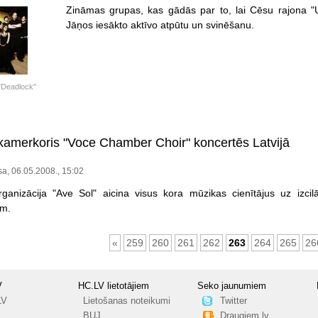
Zināmas grupas, kas gādās par to, lai Cēsu rajona "Up
Jāņos iesākto aktīvo atpūtu un svinēšanu.
"Deadlock"
amerkoris "Voce Chamber Choir" koncertēs Latvijā
sa, 06.05.2008., 15:02
rganizācija "Ave Sol" aicina visus kora mūzikas cienītājus uz iz
em.
«
259
260
261
262
263
264
265
26
V
HC.LV lietotājiem
Seko jaunumiem
LV
Lietošanas noteikumi
Twitter
BUJ
Draugiem.lv