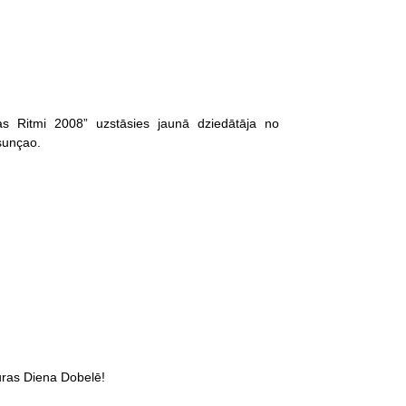
as Ritmi 2008” uzstāsies jaunā dziedātāja no
sunçao.
tūras Diena Dobelē!