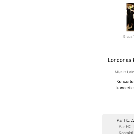
Grupa 
Londonas k
Miķelis Ļak
Koncerto
koncerti
Par HC.L
Par HC.
Kontakti