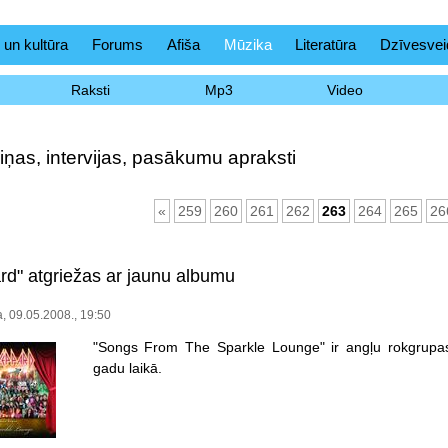
 un kultūra
Forums
Afiša
Mūzika
Literatūra
Dzīvesvei
Raksti
Mp3
Video
iņas, intervijas, pasākumu apraksti
«
259
260
261
262
263
264
265
26
rd" atgriežas ar jaunu albumu
, 09.05.2008., 19:50
"Songs From The Sparkle Lounge" ir angļu rokgrupa
gadu laikā.