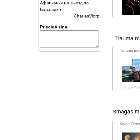
Африканки на выезд по
Балашихе
CharlesViorp
Priecīgā ziņa:
"Trauma mo
Trauma mora
Grupa "Tr
Smagās mūz
Valdis Bērz