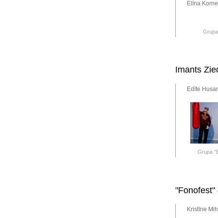
Elīna Korne
Grupa
Imants Zied
Edīte Husar
Grupa "
"Fonofest"
Kristīne Mi