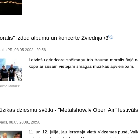
ralis" izdod albumu un koncertē Zviedrijā
/3
lis PR, 08.05.2008., 20:56
Latviešu grindcore spēlmaņu trio trauma moralis šajā n
kopā ar sešām vietējām smagās mūzikas apvienībām.
auma Moralis"
ikas dziesmu svētki - "Metalshow.lv Open Air" festivā
vads, 08.05.2008., 20:50
11. un 12. jūlijā, jau ierastajā vietā Vidzemes pusē, V