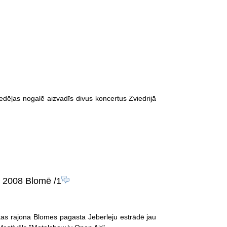
edēļas nogalē aizvadīs divus koncertus Zviedrijā
ls 2008 Blomē
/1
alkas rajona Blomes pagasta Jeberleju estrādē jau