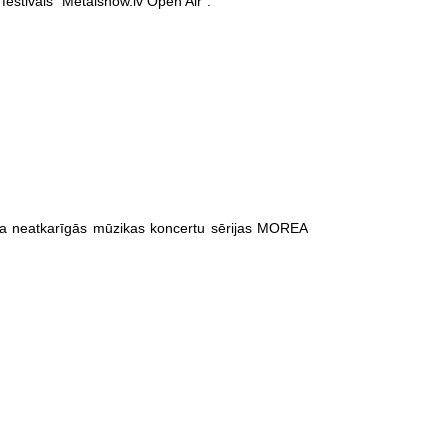
festivāls "Metalshow.lv Open Air".
ma neatkarīgās mūzikas koncertu sērijas MOREA