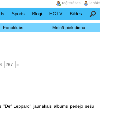
reģistrēties
ienākt
ds
Sports
Blogi
HC.LV
Bildes
Meklēšana
Fonoklubs
Melnā piektdiena
6
267
»
s "Def Leppard" jaunākais albums pēdējo sešu