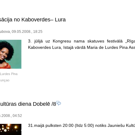
ācija no Kaboverdes– Lura
lubova, 09.05.2008., 18:25
3. jūlijā uz Kongresu nama skatuves festivālā „Rīg
Kaboverdes Lura, īstajā vārdā Maria de Lurdes Pina As
 Lurdes Pina
sunçao
ultūras diena Dobelē
/8
.2008., 04:52
31.maijā pulksten 20:00 (līdz 5:00) notiks Jauniešu Kul