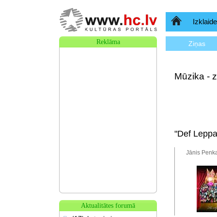
Sākumlapa
Izklaide
Reklāma
Ziņas
Mūzika - z
"Def Leppa
Jānis Penka
Aktualitātes forumā