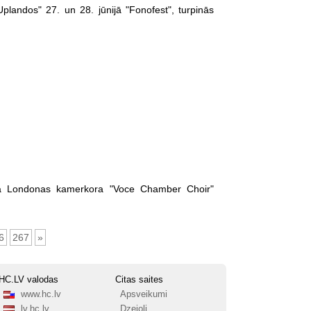
landos" 27. un 28. jūnijā "Fonofest", turpinās
cilā Londonas kamerkora "Voce Chamber Choir"
6
267
»
HC.LV valodas
Citas saites
www.hc.lv
Apsveikumi
lv.hc.lv
Dzejoļi