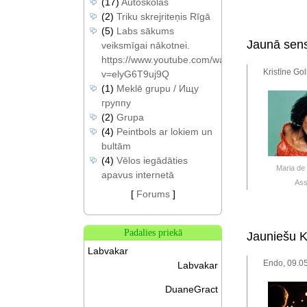
(17)
Autoskolas
(2)
Triku skrejriteņis Rīgā
(5)
Labs sākums
Jaunā sens
veiksmīgai nākotnei.
https://www.youtube.com/watch?
Kristīne Go
v=elyG6T9uj9Q
(1)
Meklē grupu / Ищу
группу
(2)
Grupa
(4)
Peintbols ar lokiem un
bultām
(4)
Vēlos iegādāties
Maria de
apavus internetā
As
[
Forums
]
Padalies priekā
Jauniešu K
Labvakar
Endo, 09.05
Labvakar
DuaneGract