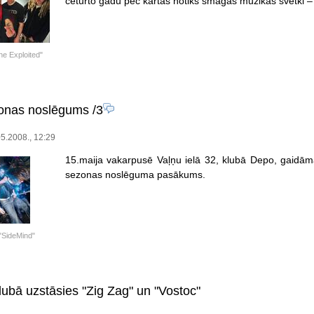
ceturto gadu pēc kārtas notiks smagās mūzikas svētki – 
e Exploited"
onas noslēgums
/3
5.2008., 12:29
15.maija vakarpusē Vaļņu ielā 32, klubā Depo, gaidā
sezonas noslēguma pasākums.
"SideMind"
lubā uzstāsies "Zig Zag" un "Vostoc"