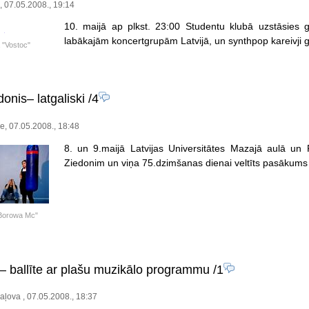
, 07.05.2008., 19:14
10. maijā ap plkst. 23:00 Studentu klubā uzstāsies 
labākajām koncertgrupām Latvijā, un synthpop kareivji g
 "Vostoc"
onis– latgaliski
/4
e, 07.05.2008., 18:48
8. un 9.maijā Latvijas Universitātes Mazajā aulā un F
Ziedonim un viņa 75.dzimšanas dienai veltīts pasākums
Borowa Mc"
 – ballīte ar plašu muzikālo programmu
/1
haļova , 07.05.2008., 18:37