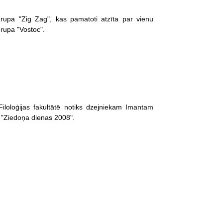
grupa "Zig Zag", kas pamatoti atzīta par vienu
rupa "Vostoc".
iloloģijas fakultātē notiks dzejniekam Imantam
 "Ziedoņa dienas 2008".