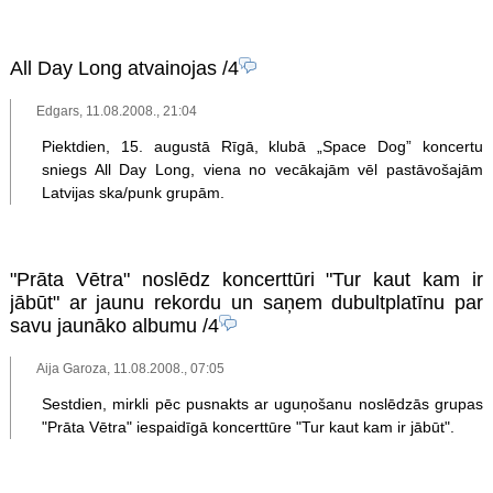
All Day Long atvainojas
/4
Edgars, 11.08.2008., 21:04
Piektdien, 15. augustā Rīgā, klubā „Space Dog” koncertu
sniegs All Day Long, viena no vecākajām vēl pastāvošajām
Latvijas ska/punk grupām.
"Prāta Vētra" noslēdz koncerttūri "Tur kaut kam ir
jābūt" ar jaunu rekordu un saņem dubultplatīnu par
savu jaunāko albumu
/4
Aija Garoza, 11.08.2008., 07:05
Sestdien, mirkli pēc pusnakts ar uguņošanu noslēdzās grupas
"Prāta Vētra" iespaidīgā koncerttūre "Tur kaut kam ir jābūt".