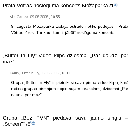
Prāta Vētras noslēguma koncerts Mežaparkā
/1
Aija Garoza, 09.08.2008., 10:55
9. augustā Mežaparka Lielajā estrādē notiks pēdējais - Prāta
Vētras tūres "Tur kaut kam ir jābūt" noslēguma koncerts.
„Butter In Fly” video klips dziesmai „Par daudz, par
maz”
Kārlis, Butter In Fly, 08.08.2008., 13:11
Grupa „Butter In Fly” ir pieteikusi savu pirmo video klipu, kurš
radies grupas pirmajam nopietnajam ierakstam, dziesmai „Par
daudz, par maz”.
Grupa „Bez PVN” piedāvā savu jauno singlu –
„Screen"”
/8