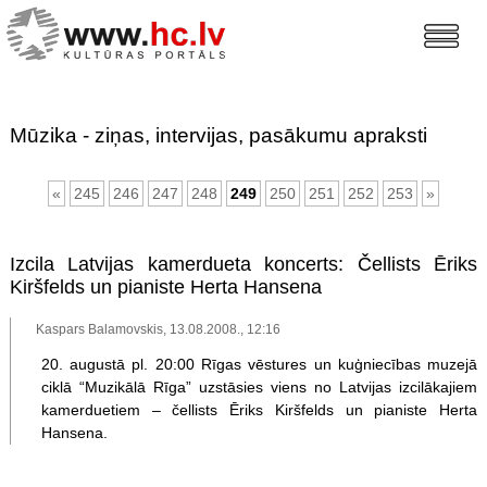
Mūzika - ziņas, intervijas, pasākumu apraksti
«
245
246
247
248
249
250
251
252
253
»
Izcila Latvijas kamerdueta koncerts: Čellists Ēriks
Kiršfelds un pianiste Herta Hansena
Kaspars Balamovskis, 13.08.2008., 12:16
20. augustā pl. 20:00 Rīgas vēstures un kuģniecības muzejā
ciklā “Muzikālā Rīga” uzstāsies viens no Latvijas izcilākajiem
kamerduetiem – čellists Ēriks Kiršfelds un pianiste Herta
Hansena.