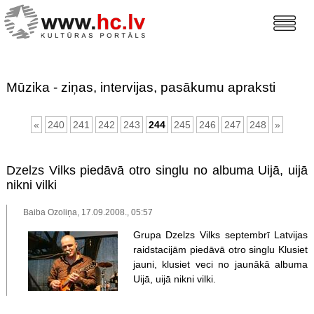
Mūzika - ziņas, intervijas, pasākumu apraksti
«
240
241
242
243
244
245
246
247
248
»
Dzelzs Vilks piedāvā otro singlu no albuma Uijā, uijā
nikni vilki
Baiba Ozoliņa, 17.09.2008., 05:57
Grupa Dzelzs Vilks septembrī Latvijas
raidstacijām piedāvā otro singlu Klusiet
jauni, klusiet veci no jaunākā albuma
Uijā, uijā nikni vilki.