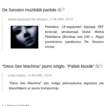
De Session muzikālā parāde
/1
Sandis Baumanis /De Session/, 17.09.2008., 05:37
Piektdien, 19.septembrī bijušajā VEF
teritorijā atrodamajā klubā Melnā
Piektdiena (Brīvības iela 193 c, Rīga)
paredzama pasākuma De Session
norise.
"Deus Sex Machina" jauns singls- "Paliek klusāk"
/1
Linda Liepiņa , 14.09.2008., 20:54
"Deus Sex Machina" pēc neilga pārtraukuma atgriežas pie
klausītājiem ar jaunu kompozīciju.