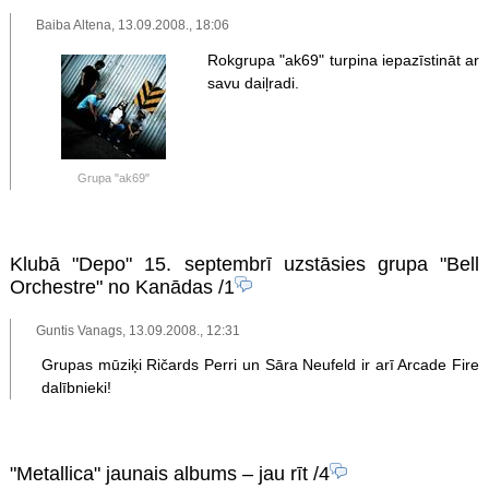
Baiba Altena, 13.09.2008., 18:06
Rokgrupa "ak69" turpina iepazīstināt ar
savu daiļradi.
Grupa "ak69"
Klubā "Depo" 15. septembrī uzstāsies grupa "Bell
Orchestre" no Kanādas
/1
Guntis Vanags, 13.09.2008., 12:31
Grupas mūziķi Ričards Perri un Sāra Neufeld ir arī Arcade Fire
dalībnieki!
"Metallica" jaunais albums – jau rīt
/4