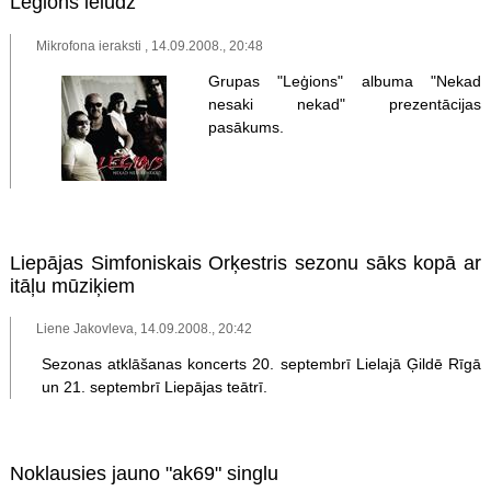
Leģions ielūdz
Mikrofona ieraksti , 14.09.2008., 20:48
Grupas "Leģions" albuma "Nekad
nesaki nekad" prezentācijas
pasākums.
Liepājas Simfoniskais Orķestris sezonu sāks kopā ar
itāļu mūziķiem
Liene Jakovleva, 14.09.2008., 20:42
Sezonas atklāšanas koncerts 20. septembrī Lielajā Ģildē Rīgā
un 21. septembrī Liepājas teātrī.
Noklausies jauno "ak69" singlu