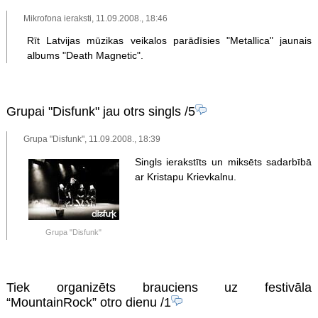
Mikrofona ieraksti, 11.09.2008., 18:46
Rīt Latvijas mūzikas veikalos parādīsies "Metallica" jaunais
albums "Death Magnetic".
Grupai "Disfunk" jau otrs singls
/5
Grupa "Disfunk", 11.09.2008., 18:39
Singls ierakstīts un miksēts sadarbībā
ar Kristapu Krievkalnu.
Grupa "Disfunk"
Tiek organizēts brauciens uz festivāla
“MountainRock” otro dienu
/1