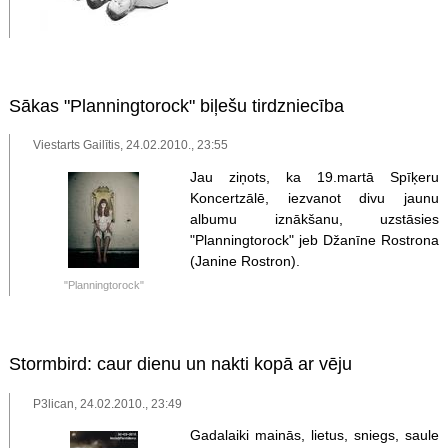
Sākas "Planningtorock" biļešu tirdzniecība
Viestarts Gailītis, 24.02.2010., 23:55
Jau ziņots, ka 19.martā Spīķeru
Koncertzālē, iezvanot divu jaunu
albumu iznākšanu, uzstāsies
"Planningtorock" jeb Džanīne Rostrona
(Janine Rostron).
"Planningtorock"
Stormbird: caur dienu un nakti kopā ar vēju
P3lican, 24.02.2010., 23:49
Gadalaiki mainās, lietus, sniegs, saule