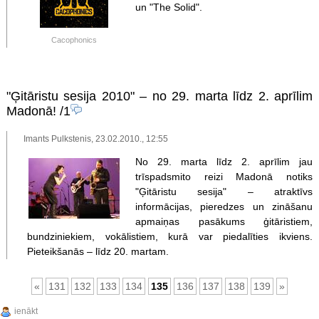
un "The Solid".
Cacophonics
"Ģitāristu sesija 2010" – no 29. marta līdz 2. aprīlim
Madonā!
/1
Imants Pulkstenis, 23.02.2010., 12:55
No 29. marta līdz 2. aprīlim jau
trīspadsmito reizi Madonā notiks
"Ģitāristu sesija" – atraktīvs
informācijas, pieredzes un zināšanu
apmaiņas pasākums ģitāristiem,
bundziniekiem, vokālistiem, kurā var piedalīties ikviens.
Pieteikšanās – līdz 20. martam.
«
131
132
133
134
135
136
137
138
139
»
ienākt