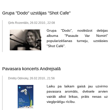
Grupa "Dodo" uzstājas "Shot Cafe"
Ģirts Rozentāls, 26.02.2010., 22:08
Grupa "Dodo", noslēdzot debijas
albuma "Pasaule Var Nomirt"
popularizēšanas turneju, uzstāsies
"Shot Café".
Pavasara koncerts Andrejsalā
Dmitry Odinoky, 26.02.2010., 21:56
Laiku pa laikam gaisā jau uzvirmo
pavasara aromāts, dvēsele arvien
vairāk alkst lirikas, prāts nesas uz
vieglprātīgu rīcību.