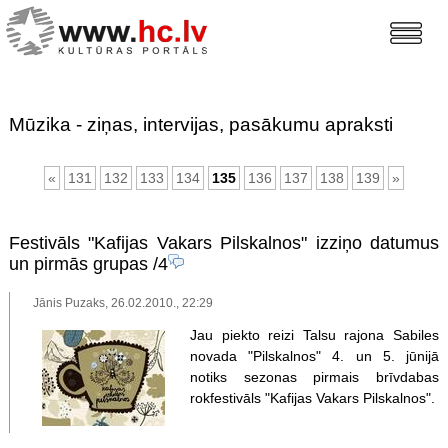
Mūzika - ziņas, intervijas, pasākumu apraksti
«
131
132
133
134
135
136
137
138
139
»
Festivāls "Kafijas Vakars Pilskalnos" izziņo datumus
un pirmās grupas
/4
Jānis Puzaks, 26.02.2010., 22:29
Jau piekto reizi Talsu rajona Sabiles
novada "Pilskalnos" 4. un 5. jūnijā
notiks sezonas pirmais brīvdabas
rokfestivāls "Kafijas Vakars Pilskalnos".