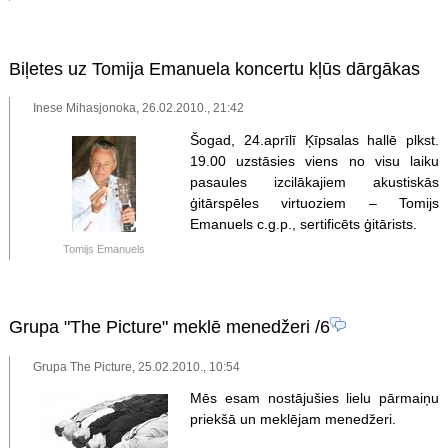
Biļetes uz Tomija Emanuela koncertu kļūs dārgākas
Inese Mihasjonoka, 26.02.2010., 21:42
Šogad, 24.aprīlī Ķīpsalas hallē plkst.
19.00 uzstāsies viens no visu laiku
pasaules izcilākajiem akustiskās
ģitārspēles virtuoziem – Tomijs
Emanuels c.g.p., sertificēts ģitārists.
Tomijs Emanuels
Grupa "The Picture" meklē menedžeri
/6
Grupa The Picture, 25.02.2010., 10:54
Mēs esam nostājušies lielu pārmaiņu
priekšā un meklējam menedžeri.