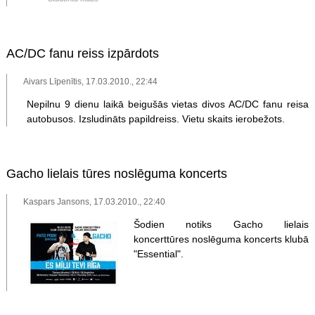
AC/DC fanu reiss izpārdots
Aivars Līpenītis, 17.03.2010., 22:44
Nepilnu 9 dienu laikā beigušās vietas divos AC/DC fanu reisa
autobusos. Izsludināts papildreiss. Vietu skaits ierobežots.
Gacho lielais tūres noslēguma koncerts
Kaspars Jansons, 17.03.2010., 22:40
Šodien notiks Gacho lielais
koncerttūres noslēguma koncerts klubā
"Essential".