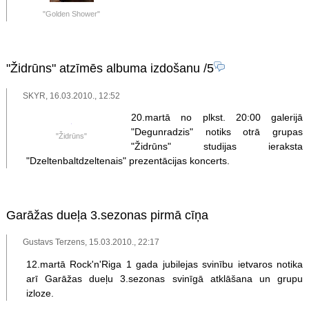
"Golden Shower"
"Židrūns" atzīmēs albuma izdošanu
/5
SKYR, 16.03.2010., 12:52
20.martā no plkst. 20:00 galerijā
"Degunradzis" notiks otrā grupas
"Židrūns"
"Židrūns" studijas ieraksta
"Dzeltenbaltdzeltenais" prezentācijas koncerts.
Garāžas dueļa 3.sezonas pirmā cīņa
Gustavs Terzens, 15.03.2010., 22:17
12.martā Rock'n'Riga 1 gada jubilejas svinību ietvaros notika
arī Garāžas dueļu 3.sezonas svinīgā atklāšana un grupu
izloze.