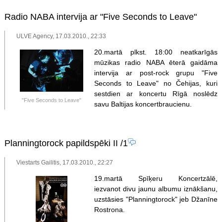
Radio NABA intervija ar "Five Seconds to Leave"
ULVE Agency, 17.03.2010., 22:33
20.martā plkst. 18:00 neatkarīgās
mūzikas radio NABA ēterā gaidāma
intervija ar post-rock grupu "Five
Seconds to Leave" no Čehijas, kuri
sestdien ar koncertu Rīgā noslēdz
"Five Seconds to Leave"
savu Baltijas koncertbraucienu.
Planningtorock papildspēki II
/1
Viestarts Gailitis, 17.03.2010., 22:27
19.martā Spīķeru Koncertzālē,
iezvanot divu jaunu albumu iznākšanu,
uzstāsies "Planningtorock" jeb Džanīne
Rostrona.