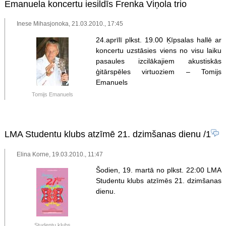
Emanuela koncertu iesildīs Frenka Viņola trio
Inese Mihasjonoka, 21.03.2010., 17:45
24.aprīlī plkst. 19.00 Ķīpsalas hallē ar
koncertu uzstāsies viens no visu laiku
pasaules izcilākajiem akustiskās
ģitārspēles virtuoziem – Tomijs
Emanuels
Tomijs Emanuels
LMA Studentu klubs atzīmē 21. dzimšanas dienu
/1
Elina Korne, 19.03.2010., 11:47
Šodien, 19. martā no plkst. 22:00 LMA
Studentu klubs atzīmēs 21. dzimšanas
dienu.
Studentu klubs