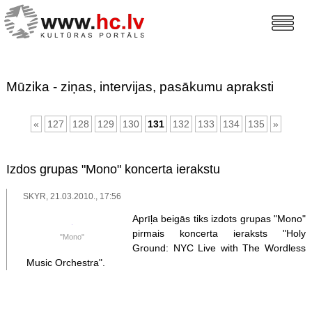
Mūzika - ziņas, intervijas, pasākumu apraksti
«
127
128
129
130
131
132
133
134
135
»
Izdos grupas "Mono" koncerta ierakstu
SKYR, 21.03.2010., 17:56
Aprīļa beigās tiks izdots grupas "Mono"
pirmais koncerta ieraksts "Holy
"Mono"
Ground: NYC Live with The Wordless
Music Orchestra".