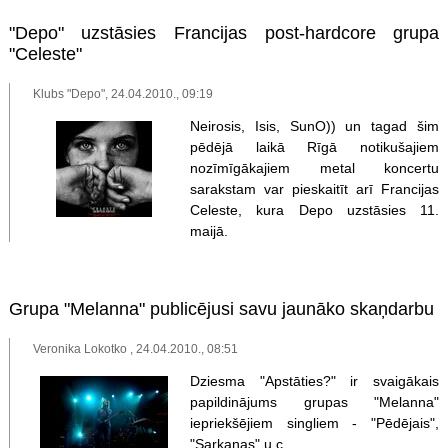
"Depo" uzstāsies Francijas post-hardcore grupa
"Celeste"
Klubs "Depo", 24.04.2010., 09:19
Neirosis, Isis, SunO)) un tagad šim
pēdējā laikā Rīgā notikušajiem
nozīmīgākajiem metal koncertu
sarakstam var pieskaitīt arī Francijas
Celeste, kura Depo uzstāsies 11.
maijā.
Grupa "Melanna" publicējusi savu jaunāko skaņdarbu
Veronika Lokotko , 24.04.2010., 08:51
Dziesma "Apstāties?" ir svaigākais
papildinājums grupas "Melanna"
iepriekšējiem singliem - "Pēdējais",
"Sarkanas" u.c.