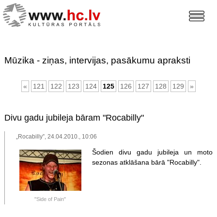
Mūzika - ziņas, intervijas, pasākumu apraksti
«
121
122
123
124
125
126
127
128
129
»
Divu gadu jubileja bāram "Rocabilly"
„Rocabilly”, 24.04.2010., 10:06
Šodien divu gadu jubileja un moto
sezonas atklāšana bārā "Rocabilly".
"Side of Pain"