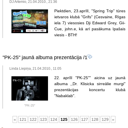
DJ Artemio, 21.04.2010., 21:36
Piektdien, 23.aprīlī, "Spring Trip" tūres
ietvaros klubā "Grifs" (Cesvaine, Rīgas
iela 7) viesosies Dji Edward Grey, Gii-
Cue, john.e, kā arī pasākuma īpašais
viesis - BTH!
"PK-25" jaunā albuma prezentācija
/1
Linda Liepiņa, 21.04.2010., 11:05
22. aprīlī "PK-25"" aicina uz jaunā
albuma ,,Dr. Klisicka sirreālie murgi"
prezentācijas koncertu klubā
"Nabaklab".
"PK-25"
«
121
122
123
124
125
126
127
128
129
»