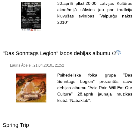
30.aprīlī plkst.20:00 Latvijas Kultūras
akadēmijā sāksies jau par tradīciju
kļuvušās svinības "Valpurģu nakts
2010".
"Das Sonntags Legion" izdos debijas albumu
/2
Lauris Ābele , 21.04.2010., 21:52
Psihedēliskā folka grupa "Das
Sonntags Legion" prezentēs savu
debijas albumu "Acid Rain Will Eat Our
Culture" 28.aprīlī jaunajā mūzikas
klubā "Nabaklab".
Spring Trip