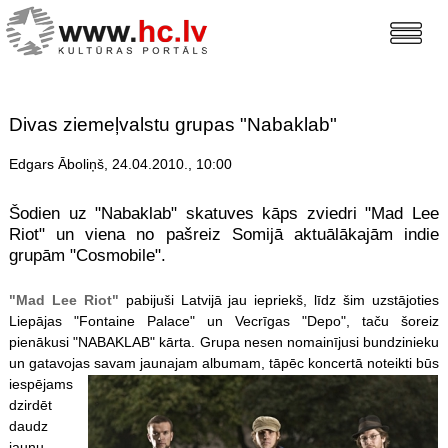
Divas ziemeļvalstu grupas "Nabaklab"
Edgars Āboliņš, 24.04.2010., 10:00
Šodien uz "Nabaklab" skatuves kāps zviedri "Mad Lee
Riot" un viena no pašreiz Somijā aktuālākajām indie
grupām "Cosmobile".
"Mad Lee Riot"
pabijuši Latvijā jau iepriekš, līdz šim uzstājoties
Liepājas "Fontaine Palace" un Vecrīgas "Depo", taču šoreiz
pienākusi "NABAKLAB" kārta. Grupa nesen nomainījusi bundzinieku
un gatavojas savam jaunajam albumam, tāpēc
koncertā noteikti būs
iespējams
dzirdēt
daudz
jaunu