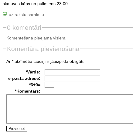
skatuves kāps no pulkstens 23:00.
uz rakstu sarakstu
0 komentāri
Komentēšana pieejama visiem.
Komentāra pievienošana
Ar * atzīmētie lauciņi ir jāaizpilda obligāti.
*Vārds:
e-pasta adrese:
*3+0=
*Komentārs: