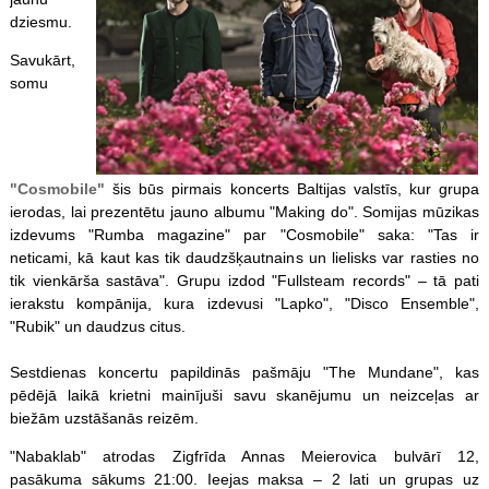
dziesmu.
Savukārt,
somu
"Cosmobile"
šis būs pirmais koncerts Baltijas valstīs, kur grupa
ierodas, lai prezentētu jauno albumu "Making do". Somijas mūzikas
izdevums "Rumba magazine" par "Cosmobile" saka: "Tas ir
neticami, kā kaut kas tik daudzšķautnains un lielisks var rasties no
tik vienkārša sastāva". Grupu izdod "Fullsteam records" – tā pati
ierakstu kompānija, kura izdevusi "Lapko", "Disco Ensemble",
"Rubik" un daudzus citus.
Sestdienas koncertu papildinās pašmāju "The Mundane", kas
pēdējā laikā krietni mainījuši savu skanējumu un neizceļas ar
biežām uzstāšanās reizēm.
"Nabaklab" atrodas Zigfrīda Annas Meierovica bulvārī 12,
pasākuma sākums 21:00. Ieejas maksa – 2 lati un grupas uz