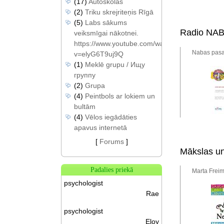
(17)
Autoskolas
(2)
Triku skrejriteņis Rīgā
(5)
Labs sākums
Radio NABA
veiksmīgai nākotnei.
https://www.youtube.com/watch?
Nabas pasak
v=elyG6T9uj9Q
(1)
Meklē grupu / Ищу
группу
(2)
Grupa
(4)
Peintbols ar lokiem un
bultām
(4)
Vēlos iegādāties
apavus internetā
[
Forums
]
Mākslas u
Padalies priekā
Marta Freim
psychologist
Rae
psychologist
Eloy