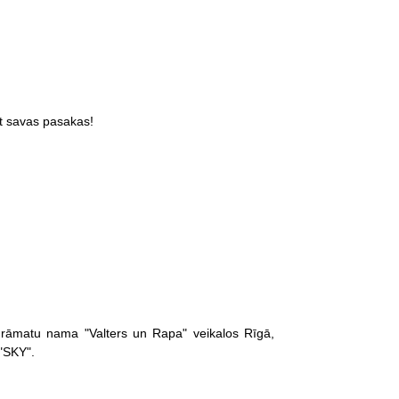
tīt savas pasakas!
grāmatu nama "Valters un Rapa" veikalos Rīgā,
 "SKY".