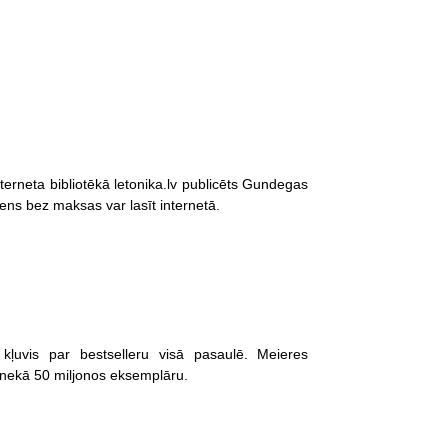
terneta bibliotēkā letonika.lv publicēts Gundegas
s bez maksas var lasīt internetā.
kļuvis par bestselleru visā pasaulē. Meieres
k nekā 50 miljonos eksemplāru.