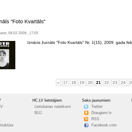
nāls "Foto Kvartāls"
ane, 09.02.2009., 17:05
Iznācis žurnāls "Foto Kvartāls" Nr. 1(15), 2009. gada feb
«
17
18
19
20
21
22
23
24
2
V
HC.LV lietotājiem
Seko jaunumiem
LV
Lietošanas noteikumi
Twitter
BUJ
Draugiem.lv
RSS
truktūra
Facebook.com