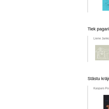
Tiek pagar
Liene Janko
Stāstu krā
Kaspars Poi