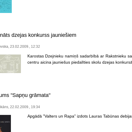
ināts dzejas konkurss jauniešiem
vska, 23.02.2009., 12:32
Karostas Dzejnieku namiņš sadarbībā ar Rakstnieku sa
centru aicina jauniešus piedalīties skolu dzejas konkursā
jums "Sapņu grāmata"
kāns, 22.02.2009., 19:34
Apgādā "Valters un Rapa" izdots Lauras Tabūnas debija