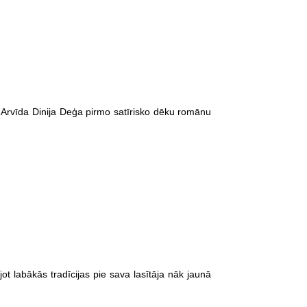
a Arvīda Dinija Deģa pirmo satīrisko dēku romānu
jot labākās tradīcijas pie sava lasītāja nāk jaunā