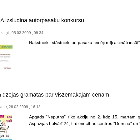
 izsludina autorpasaku konkursu
aiņi , 05.03.2009., 09:34
Rakstnieki, stāstnieki un pasaku teicēji mīļi aicināti iesū
n dzejas grāmatas par viszemākajām cenām
ane, 28.02.2009., 16:18
Apgāds "Neputns" rīko akciju no 2. līdz 15. martam 
Aspazijas bulvārī 24, tirdzniecības centros "Domina" un