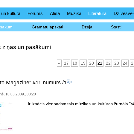
 un kultūra
Forums
Afiša
Mūzika
Literatūra
Dzīvesvei
asākumi
Grāmatu apskati
Dzeja
Stāsti
as ziņas un pasākumi
«
17
18
19
20
21
22
23
24
2
eto Magazine" #11 numurs
/1
ņš, 10.03.2009., 08:20
Ir iznācis vienpadsmitais mūzikas un kultūras žurnāla 