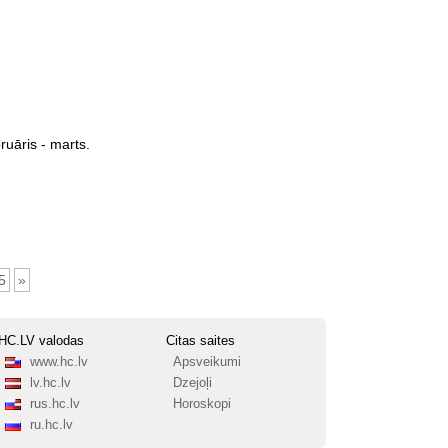
ruāris - marts.
5
»
HC.LV valodas
Citas saites
www.hc.lv
Apsveikumi
lv.hc.lv
Dzejoļi
rus.hc.lv
Horoskopi
ru.hc.lv