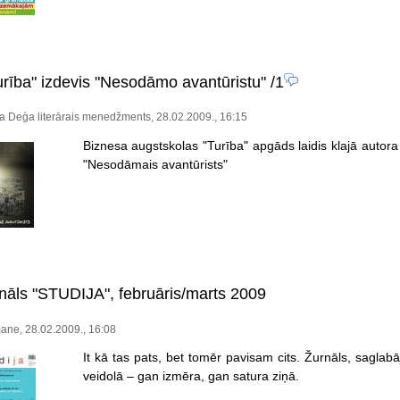
rība" izdevis "Nesodāmo avantūristu"
/1
ja Deģa literārais menedžments, 28.02.2009., 16:15
Biznesa augstskolas "Turība" apgāds laidis klajā autor
"Nesodāmais avantūrists"
rnāls "STUDIJA", februāris/marts 2009
ane, 28.02.2009., 16:08
It kā tas pats, bet tomēr pavisam cits. Žurnāls, saglabā
veidolā – gan izmēra, gan satura ziņā.