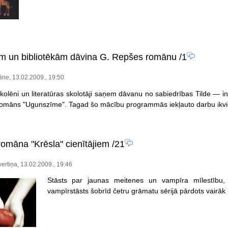
ām un bibliotēkām dāvina G. Repšes romānu
/1
ne, 13.02.2009., 19:50
skolēni un literatūras skolotāji saņem dāvanu no sabiedrības Tilde — in
omāns "Ugunszīme". Tagad šo mācību programmās iekļauto darbu ikvien
romāna "Krēsla" cienītājiem
/21
vertiņa, 13.02.2009., 19:46
Stāsts par jaunas meitenes un vampīra mīlestību, 
vampīrstāsts šobrīd četru grāmatu sērijā pārdots vairā