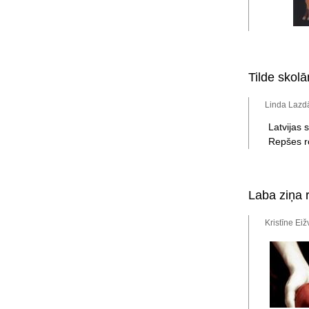
Tilde skol
Linda Lazdā
Latvijas 
Repšes r
Laba ziņa 
Kristīne Eiž