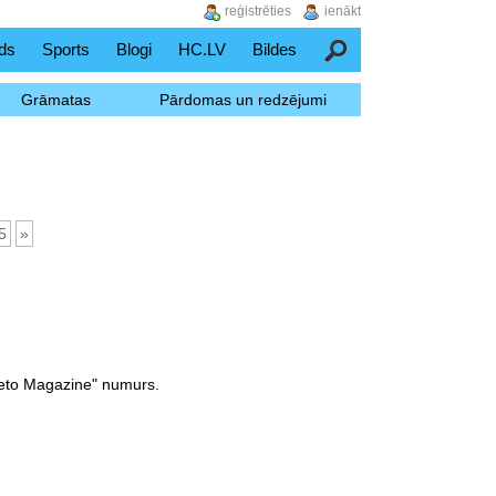
reģistrēties
ienākt
ds
Sports
Blogi
HC.LV
Bildes
Meklēšana
Grāmatas
Pārdomas un redzējumi
5
»
"Veto Magazine" numurs.