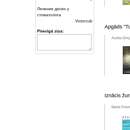
Лечение десен у
стоматолога
Victorcub
Apgāds "Tu
Priecīgā ziņa:
Arvīda Dini
Iznācis žu
Marta Freim