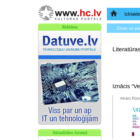
Sākumlapa
Izklaide
Reklāma
Ziņas un p
Literatūr
Iznācis "V
AInārs Rūsi
Aktualitātes forumā