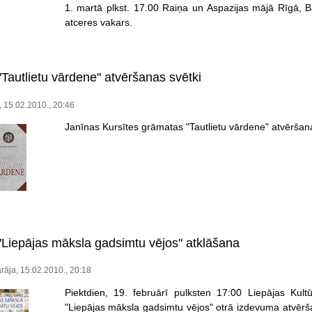
1. martā plkst. 17.00 Raiņa un Aspazijas mājā Rīgā, Ba
atceres vakars.
Tautlietu vārdene" atvēršanas svētki
 15.02.2010., 20:46
Janīnas Kursītes grāmatas "Tautlietu vārdene" atvēršana
Liepājas māksla gadsimtu vējos" atklāšana
arāja, 15.02.2010., 20:18
Piektdien, 19. februārī pulksten 17:00 Liepājas Kul
"Liepājas māksla gadsimtu vējos" otrā izdevuma atvērš