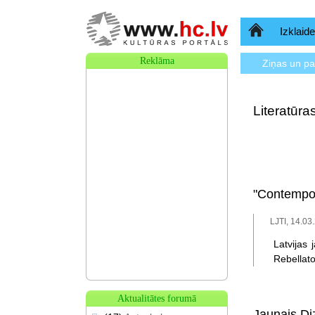
Sākumlapa
Izklaide
Reklāma
Ziņas un p
Literatūr
"Contempor
LJTI, 14.03
Latvijas
Rebellat
Aktualitātes forumā
Jaunais Di