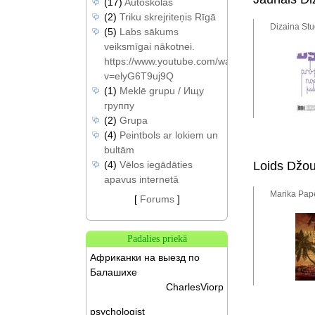
(17)
Autoskolas
(2)
Triku skrejriteņis Rīgā
Dizaina Stu
(5)
Labs sākums
veiksmīgai nākotnei.
https://www.youtube.com/watch?
v=elyG6T9uj9Q
(1)
Meklē grupu / Ищу
группу
(2)
Grupa
(4)
Peintbols ar lokiem un
bultām
(4)
Vēlos iegādāties
Loids Džou
apavus internetā
Marika Papē
[
Forums
]
Padalies priekā
Африканки на выезд по
Балашихе
CharlesViorp
psychologist