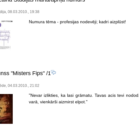
dija, 08.03.2010., 19:38
Numura tēma - profesijas nodevēji; kadri aizplūst!
nss "Misters Fips"
/1
de, 04.03.2010., 21:02
"Nevar izlikties, ka lasi grāmatu. Tavas acis tevi nodo
varā, vienkārši aizmirst elpot."