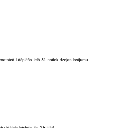
rāmatnīcā Lāčplēša ielā 31 notiek dzejas lasījumu
vidējais latvietis Nr. 2 ir klāt!