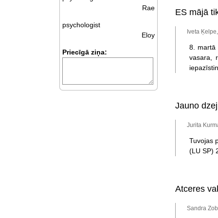
Rae
ES mājā ti
psychologist
Iveta Ķelpe
Eloy
8. martā 
Priecīgā ziņa:
vasara, 
iepazīsti
Jauno dzej
Jurita Kurm
Tuvojas p
(LU SP) 2
Atceres va
Sandra Zob