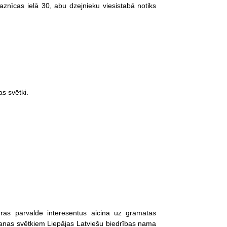
znīcas ielā 30, abu dzejnieku viesistabā notiks
s svētki.
tūras pārvalde interesentus aicina uz grāmatas
anas svētkiem Liepājas Latviešu biedrības nama