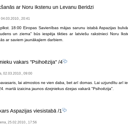
kšanās ar Noru Ikstenu un Levanu Beridzi
, 04.03.2010., 20:41
plkst. 18:00 Eiropas Savienības mājas sarunu istabā Aspazijas bulvārī
rudens un ziema" būs iespēja tikties ar latviešu rakstnieci Noru Iks
nās ar saviem jaunākajiem darbiem.
nieku vakars "Psihoēzija"
/4
a, 02.03.2010., 09:00
avasaris, lai atmostos ne vien daba, bet arī domas. Lai uzjundītu arī
4. martā izaicina jaunos dzejniekus dzejas vakarā "Psihoēzija".
kars Aspazijas viesistabā
/1
ena, 25.02.2010., 17:56