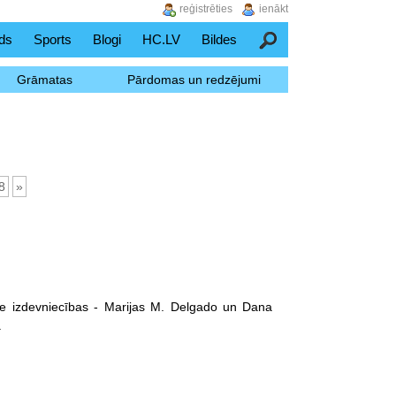
reģistrēties
ienākt
ds
Sports
Blogi
HC.LV
Bildes
Meklēšana
Grāmatas
Pārdomas un redzējumi
8
»
edge izdevniecības - Marijas M. Delgado un Dana
.