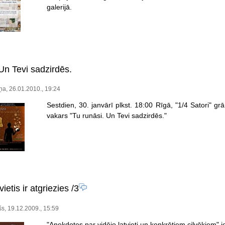
galerijā.
Un Tevi sadzirdēs.
ņa, 26.01.2010., 19:24
Sestdien, 30. janvārī plkst. 18:00 Rīgā, "1/4 Satori" g
vakars "Tu runāsi. Un Tevi sadzirdēs."
vietis ir atgriezies
/3
šs, 19.12.2009., 15:59
"Anekdotes par vidējo latvieti un konkrētiem cilvēkiem" jeb 