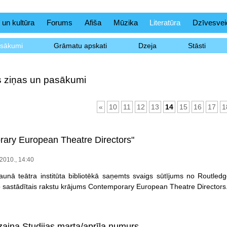
 un kultūra
Forums
Afiša
Mūzika
Literatūra
Dzīvesvei
asākumi
Grāmatu apskati
Dzeja
Stāsti
as ziņas un pasākumi
«
10
11
12
13
14
15
16
17
1
ary European Theatre Directors"
.2010., 14:40
 jaunā teātra institūta bibliotēkā saņemts svaigs sūtījums no Routl
o sastādītais rakstu krājums Contemporary European Theatre Directors
zaina Studijas marta/aprīļa numurs