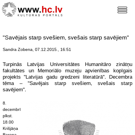
"Savējais starp svešiem, svešais starp savējiem"
Sandra Zobena, 07.12.2015., 16:51
Turpinās Latvijas Universitātes Humanitāro zinātņu
fakultātes un Memoriālo muzeju apvienības kopīgais
projekts "Latvijas gadu gredzeni literatūrā". Decembra
tēma – "Savējais starp svešiem, svešais starp
savējiem".
8.
decembrī
plkst.
18.00
Krišjāņa
Barona