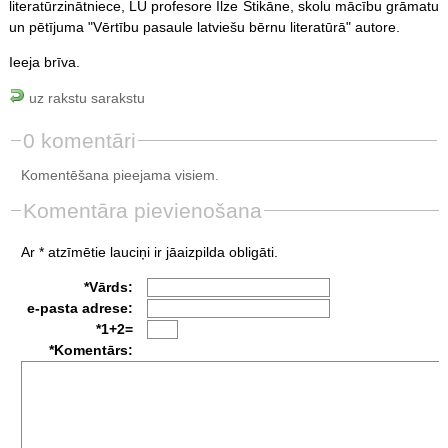
literatūrzinātniece, LU profesore Ilze Stikāne, skolu mācību grāmatu
un pētījuma "Vērtību pasaule latviešu bērnu literatūrā" autore.
Ieeja brīva.
uz rakstu sarakstu
0 komentāri
Komentēšana pieejama visiem.
Komentāra pievienošana
Ar * atzīmētie lauciņi ir jāaizpilda obligāti.
*Vārds:
e-pasta adrese:
*1+2=
*Komentārs: