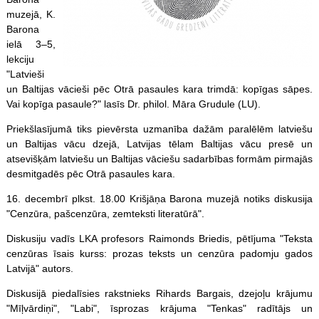
muzejā, K.
Barona
ielā 3–5,
lekciju
"Latvieši
un Baltijas vācieši pēc Otrā pasaules kara trimdā: kopīgas sāpes.
Vai kopīga pasaule?" lasīs Dr. philol. Māra Grudule (LU).
Priekšlasījumā tiks pievērsta uzmanība dažām paralēlēm latviešu
un Baltijas vācu dzejā, Latvijas tēlam Baltijas vācu presē un
atsevišķām latviešu un Baltijas vāciešu sadarbības formām pirmajās
desmitgadēs pēc Otrā pasaules kara.
16. decembrī plkst. 18.00 Krišjāņa Barona muzejā notiks diskusija
"Cenzūra, pašcenzūra, zemteksti literatūrā".
Diskusiju vadīs LKA profesors Raimonds Briedis, pētījuma "Teksta
cenzūras īsais kurss: prozas teksts un cenzūra padomju gados
Latvijā" autors.
Diskusijā piedalīsies rakstnieks Rihards Bargais, dzejoļu krājumu
"Mīļvārdiņi", "Labi", īsprozas krājuma "Tenkas" radītājs un