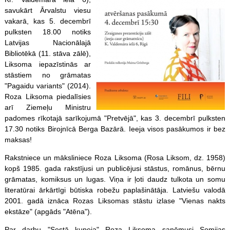
savukārt Ārvalstu viesu
vakarā, kas 5. decembrī
pulksten 18.00 notiks
Latvijas Nacionālajā
Bibliotēkā (11. stāva zālē),
Liksoma iepazīstinās ar
stāstiem no grāmatas
"Pagaidu variants" (2014).
Roza Liksoma piedalīsies
arī Ziemeļu Ministru
padomes rīkotajā sarīkojumā "Pretvējā", kas 3. decembrī pulksten
17.30 notiks Birojnīcā Berga Bazārā. Ieeja visos pasākumos ir bez
maksas!
Rakstniece un māksliniece Roza Liksoma (Rosa Liksom, dz. 1958)
kopš 1985. gada rakstījusi un publicējusi stāstus, romānus, bērnu
grāmatas, komiksus un lugas. Viņa ir ļoti daudz tulkota un somu
literatūrai ārkārtīgi būtiska robežu paplašinātāja. Latviešu valodā
2001. gadā iznāca Rozas Liksomas stāstu izlase "Vienas nakts
ekstāze" (apgāds "Atēna").
Par darbu "Sestā kupeja" Roza Liksoma saņēmusi Somijas