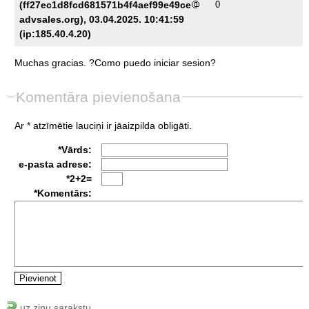
(ff27ec1d8fcd681571b4f4aef99e49ce
0
advsales.org), 03.04.2025. 10:41:59
(ip:185.40.4.20)
Muchas
gracias.
?Como
puedo
iniciar
sesion?
Komentāra pievienošana
Ar * atzīmētie lauciņi ir jāaizpilda obligāti.
*Vārds:
e-pasta adrese:
*2+2=
*Komentārs:
uz ziņu sarakstu