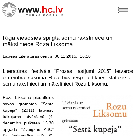
Rīgā viesosies spilgtā somu rakstniece un
māksliniece Roza Liksoma
Latvijas Literatūras centrs, 30.11.2015., 16:10
Literatūras festivāla "Prozas lasījumi 2015" ietvaros
decembra sākumā Rīgā būs iespēja tikties klātienē ar
somu rakstnieci un mākslinieci Rozu Liksomu.
Roza Liksoma piedalīsies
savas grāmatas "Sestā
kupeja" (2011) latviešu
tulkojuma atvēršanā (4.
decembrī pulksten 15.30
apgādā "Zvaigzne ABC"
Kr. Valdemāra ielā 6),