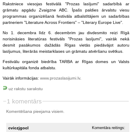
Rakstniece viesojas festivālā "Prozas lasījumi" sadarbībā ar
grāmatu apgādu Zvaigzne ABC. Īpašs paldies ārvalstu viesu
programmas organizēšanā festivāla atbalstītājiem un sadarbības
partneriem "Literature Across Frontiers" – "Literary Europe Live".
No 1. decembra līdz 6. decembrim jau divdesmito reizi Rīgā
norisināsies literatūras festivāls "Prozas lasījumi", vairāk nekā
desmit pasākumos dažādās Rīgas vietās piedāvājot autoru
lasījumus, literārās meistarklases un grāmatu atvēršanu svētkus.
Festivālu organizē biedrība TARBA ar Rīgas domes un Valsts
kultūrkapitāla fonda atbalstu.
Vairāk informācijas:
www.prozaslasijumi.lv
.
uz rakstu sarakstu
1 komentārs
Komentēšana pieejama visiem.
cviczjgocl
Komentāra reitings: