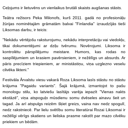
Ceļojums ir lietuvēns un vienlaikus brutāli skaists augšanas stāsts.
Teātra režisors Peka Milonofs, kurš 2011. gadā no profesionāļu
žūrijas nominētajām grāmatām balvai "Finlandia" izraudzījās tieši
Liksomas darbu, ir teicis:
"Nekādu vērtējošu raksturojumu, nekādu interpretāciju vai viedokļu,
tikai dokumentējumi ar dziļu tvērumu. Novērojumi. Liksoma ir
kontrolētu pārspīlējumu meistare. Humors, kas rodas no
saspīlējumiem un krasiem pavērsieniem, ir nežēlīgs un absurds. Ar
pāris precīziem triepieniem, ar ministāstiņu, viņa uzglezno veselu
cilvēka likteni."
Festivāla Ārvalstu viesu vakarā Roza Liksoma lasīs stāstu no stāstu
krājuma "Pagaidu variants". Šajā krājumā, izmantojot to pašu
monologu stilu, ko latviešu lasītājs varēja iepazīt "Vienas nakts
ekstāzē", viņa atspoguļo mūsdienu somu dvēseles ainavu šeit un
tagad. Ja arī atspulgs reizēm šķiet greizs, vaina nav nedz spogulī,
nedz rakstniecē. Par lielu svētību somu literatūrai Rozai Liksomai ir
nežēlīgi vērīgs skatiens un lieliska prasme rakstīt par mazo cilvēku
priekiem un bēdām.