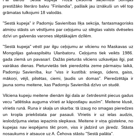
prestižāko literāro balvu "Finlandia", pašlaik jau iznākuši un vēl top
grāmatas tulkojumi 18 valodās.
"Sestā kupeja" ir Padomju Savienības līķa sekcija, fantasmagorisks
atmiņu stāsts un vēstījums par ceļojumu uz slēgtas valsts dvēseles
dzīvi un galvenās varones slēptākajām dzīlēm.
"Sestā kupeja" vēstī par ilgu ceļojumu ar vilcienu no Maskavas uz
Mongolijas galvaspilsētu Ulanbatoru. Ceļojums tiek veikts 1986.
gada ziemā un pavasarī. Dažās pieturās vilciens uzkavējas ilgi, pat
vairākas dienas. Pieturvietās tiek pieredzēta zeme pārmaiņu laikā,
Padomju Savienība, kur "viss ir kustībā: sniegs, ūdens, gaiss,
mākoņi, vējš, pilsētas, ciemi, ļaudis un domas". Pieredzētāja ir
jauna somu meitene, kas Padomju Savienībā dzīvo un studē.
Vilciena kupeju meitene dienām ilgi dala ar četrdesmit piecus gadus
vecu "atlētiska auguma vīrieti ar kāpostlapu ausīm". Meitene klusē,
vīrietis runā. Runa ir skaļa un skarba: tā izaug no smagas pieredzes
un kropla priekšstata par pasauli. Vīrietis ir uz ielas audzis,
ieslodzījuma vietas iepazinis slepkava. Meitene ir viņa gūstekne, no
kupejas nav iespējams tikt prom, viss ir jādzird un jāredz. Stāsta
nosaukums ir atsauce uz A. Čehova stāstu "Sestā palāta".