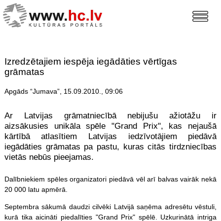
Izredzētajiem iespēja iegādāties vērtīgas
grāmatas
Apgāds “Jumava”, 15.09.2010., 09:06
Ar Latvijas grāmatniecībā nebijušu ažiotāžu ir
aizsākusies unikāla spēle "Grand Prix", kas nejaušā
kārtībā atlasītiem Latvijas iedzīvotājiem piedāvā
iegādāties grāmatas pa pastu, kuras citās tirdzniecības
vietās nebūs pieejamas.
Dalībniekiem
spēles
organizatori piedāvā vēl arī balvas vairāk nekā
20 000 latu apmērā.
Septembra sākumā daudzi cilvēki Latvijā saņēma adresētu vēstuli,
kurā tika aicināti piedalīties "Grand Prix" spēlē. Uzkurinātā intriga