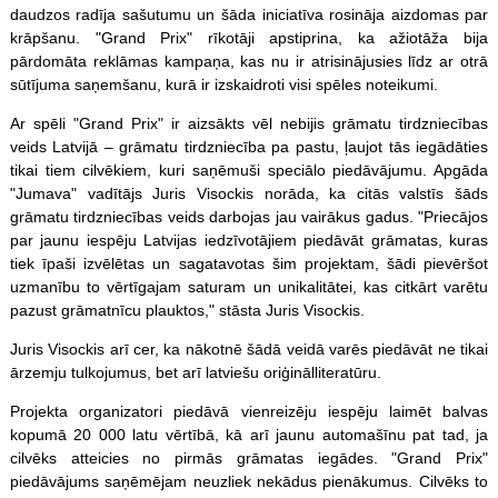
daudzos radīja sašutumu un šāda iniciatīva rosināja aizdomas par
krāpšanu. "Grand Prix" rīkotāji apstiprina, ka ažiotāža bija
pārdomāta reklāmas kampaņa, kas nu ir atrisinājusies līdz ar otrā
sūtījuma saņemšanu, kurā ir izskaidroti visi
spēles
noteikumi.
Ar spēli "Grand Prix" ir aizsākts vēl nebijis grāmatu tirdzniecības
veids Latvijā – grāmatu tirdzniecība pa pastu, ļaujot tās iegādāties
tikai tiem cilvēkiem, kuri saņēmuši speciālo piedāvājumu. Apgāda
"Jumava" vadītājs Juris Visockis norāda, ka citās valstīs šāds
grāmatu tirdzniecības veids darbojas jau vairākus gadus. "Priecājos
par jaunu iespēju Latvijas iedzīvotājiem piedāvāt grāmatas, kuras
tiek īpaši izvēlētas un sagatavotas šim projektam, šādi pievēršot
uzmanību to vērtīgajam saturam un unikalitātei, kas citkārt varētu
pazust grāmatnīcu plauktos," stāsta Juris Visockis.
Juris Visockis arī cer, ka nākotnē šādā veidā varēs piedāvāt ne tikai
ārzemju tulkojumus, bet arī latviešu oriģinālliteratūru.
Projekta organizatori piedāvā vienreizēju iespēju laimēt balvas
kopumā 20 000 latu vērtībā, kā arī jaunu automašīnu pat tad, ja
cilvēks atteicies no pirmās grāmatas iegādes. "Grand Prix"
piedāvājums saņēmējam neuzliek nekādus pienākumus. Cilvēks to