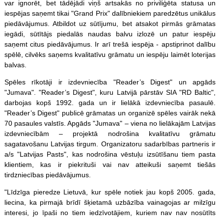
var ignorēt, bet tādējādi viņš artsakās no priviliģēta statusa un
iespējas saņemt tikai "Grand Prix" dalībniekiem paredzētus unikālus
piedāvājumus. Atbildot uz sūtījumu, bet atsakot pirmās grāmatas
iegādi, sūtītājs piedalās naudas balvu izlozē un patur iespēju
saņemt citus piedāvājumus. Ir arī trešā iespēja - apstiprinot dalību
spēlē, cilvēks saņems kvalitatīvu grāmatu un iespēju laimēt loterijas
balvas.
Spēles rīkotāji ir izdevniecība "Reader’s Digest" un apgāds
"Jumava". "Reader’s Digest", kuru Latvijā pārstāv SIA "RD Baltic",
darbojas kopš 1992. gada un ir lielākā izdevniecība pasaulē.
"Reader’s Digest" publicē grāmatas un organizē
spēles
vairāk nekā
70 pasaules valstīs. Apgāds "Jumava" – viena no lielākajām Latvijas
izdevniecībām – projektā nodrošina kvalitatīvu grāmatu
sagatavošanu Latvijas tirgum. Organizatoru sadarbības partneris ir
a/s "Latvijas Pasts", kas nodrošina vēstuļu izsūtīšanu tiem pasta
klientiem, kas ir piekrituši vai nav atteikuši saņemt tiešās
tirdzniecības piedāvājumus.
"Līdzīga pieredze Lietuvā, kur spēle notiek jau kopš 2005. gada,
liecina, ka pirmajā brīdī šķietamā uzbāzība vainagojas ar milzīgu
interesi, jo īpaši no tiem iedzīvotājiem, kuriem nav nav nosūtīts