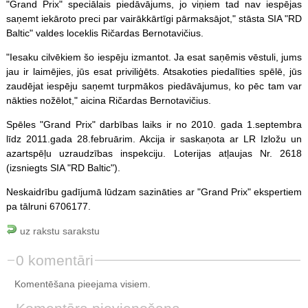
"Grand Prix" speciālais piedāvājums, jo viņiem tad nav iespējas
saņemt iekāroto preci par vairākkārtīgi pārmaksājot," stāsta SIA "RD
Baltic" valdes loceklis Ričardas Bernotavičius.
"Iesaku cilvēkiem šo iespēju izmantot. Ja esat saņēmis vēstuli, jums
jau ir laimējies, jūs esat priviliģēts. Atsakoties piedalīties spēlē, jūs
zaudējat iespēju saņemt turpmākos piedāvājumus, ko pēc tam var
nākties nožēlot," aicina Ričardas Bernotavičius.
Spēles "Grand Prix" darbības laiks ir no 2010. gada 1.septembra
līdz 2011.gada 28.februārim. Akcija ir saskaņota ar LR Izložu un
azartspēļu uzraudzības inspekciju. Loterijas atļaujas Nr. 2618
(izsniegts SIA "RD Baltic").
Neskaidrību gadījumā lūdzam sazināties ar "Grand Prix" ekspertiem
pa tālruni 6706177.
uz rakstu sarakstu
0 komentāri
Komentēšana pieejama visiem.