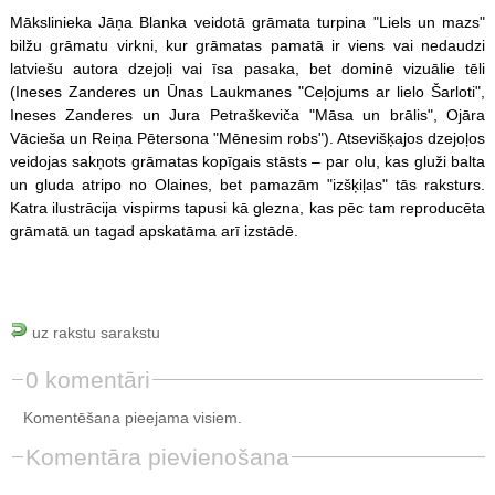
Mākslinieka Jāņa Blanka veidotā grāmata turpina "Liels un mazs"
bilžu grāmatu virkni, kur grāmatas pamatā ir viens vai nedaudzi
latviešu autora dzejoļi vai īsa pasaka, bet dominē vizuālie tēli
(Ineses Zanderes un Ūnas Laukmanes "Ceļojums ar lielo Šarloti",
Ineses Zanderes un Jura Petraškeviča "Māsa un brālis", Ojāra
Vācieša un Reiņa Pētersona "Mēnesim robs"). Atsevišķajos dzejoļos
veidojas sakņots grāmatas kopīgais stāsts – par olu, kas gluži balta
un gluda atripo no Olaines, bet pamazām "izšķiļas" tās raksturs.
Katra ilustrācija vispirms tapusi kā glezna, kas pēc tam reproducēta
grāmatā un tagad apskatāma arī izstādē.
uz rakstu sarakstu
0 komentāri
Komentēšana pieejama visiem.
Komentāra pievienošana