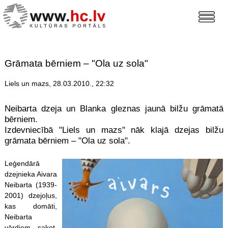
Grāmata bērniem – "Ola uz sola"
Liels un mazs, 28.03.2010., 22:32
Neibarta dzeja un Blanka gleznas jaunā bilžu grāmatā
bērniem.
Izdevniecībā "Liels un mazs" nāk klajā dzejas bilžu
grāmata bērniem – "Ola uz sola".
Leģendārā
dzejnieka Aivara
Neibarta (1939-
2001) dzejoļus,
kas domāti,
Neibarta
vārdiem sakot,