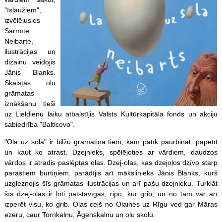
"īsļaužiem",
izvēlējusies
Sarmīte
Neibarte,
ilustrācijas un
dizainu veidojis
Jānis Blanks.
Skaistās olu
grāmatas
iznākšanu tieši
uz Lieldienu laiku atbalstījis Valsts Kultūrkapitāla fonds un akciju
sabiedrība "Balticovo".
"Ola uz sola" ir bilžu grāmatiņa tiem, kam patīk paurbināt, papētīt
un kaut ko atrast. Dzejnieks, spēlējoties ar vārdiem, daudzos
vārdos ir atradis paslēptas olas. Dzej-olas, kas dzejoļos dzīvo starp
parastiem burtiņiem, parādījis arī mākslinieks Jānis Blanks, kurš
uzgleznojis šīs grāmatas ilustrācijas un arī pašu dzejnieku. Turklāt
šīs dzej-olas ir ļoti patstāvīgas, ripo, kur grib, un no tām var arī
izperēt visu, ko grib. Olas ceļš no Olaines uz Rīgu ved gar Māras
ezeru, caur Torņkalnu, Āgenskalnu un olu skolu.