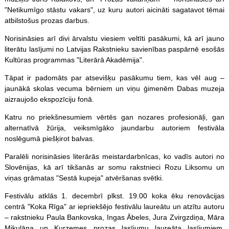
"Netikumīgo stāstu vakars", uz kuru autori aicināti sagatavot tēmai
atbilstošus prozas darbus.
Norisināsies arī divi ārvalstu viesiem veltīti pasākumi, kā arī jauno
literātu lasījumi no Latvijas Rakstnieku savienības paspārnē esošās
Kultūras programmas "Literārā Akadēmija".
Tāpat ir padomāts par atsevišķu pasākumu tiem, kas vēl aug –
jaunākā skolas vecuma bērniem un viņu ģimenēm Dabas muzeja
aizraujošo ekspozīciju fonā.
Katru no priekšnesumiem vērtēs gan nozares profesionāļi, gan
alternatīvā žūrija, veiksmīgāko jaundarbu autoriem festivāla
noslēgumā piešķirot balvas.
Paralēli norisināsies literārās meistardarbnīcas, ko vadīs autori no
Slovēnijas, kā arī tikšanās ar somu rakstnieci Rozu Liksomu un
viņas grāmatas "Sestā kupeja" atvēršanas svētki.
Festivālu atklās 1. decembrī plkst. 19.00 koka ēku renovācijas
centrā "Koka Rīga" ar iepriekšējo festivālu laureātu un atzītu autoru
– rakstnieku Paula Bankovska, Ingas Ābeles, Jura Zvirgzdiņa, Māra
Mikulāna un Kurzemes prozas lasījumu laureāta lasījumiem.