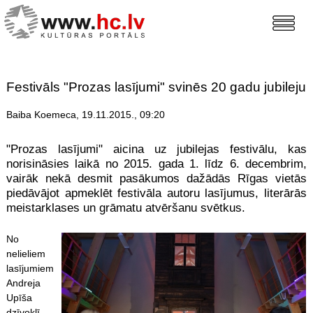
Festivāls "Prozas lasījumi" svinēs 20 gadu jubileju
Baiba Koemeca, 19.11.2015., 09:20
"Prozas lasījumi" aicina uz jubilejas festivālu, kas
norisināsies laikā no 2015. gada 1. līdz 6. decembrim,
vairāk nekā desmit pasākumos dažādās Rīgas vietās
piedāvājot apmeklēt festivāla autoru lasījumus, literārās
meistarklases un grāmatu atvēršanu svētkus.
No
nelieliem
lasījumiem
Andreja
Upīša
dzīvoklī