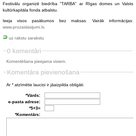
Festivālu organizē biedrība "TARBA" ar Rīgas domes un Valsts
kultūrkapitāla fonda atbalstu.
Ieeja visos pasākumos bez maksas. Vairāk informācijas:
www.prozaslasijumi.lv
.
uz rakstu sarakstu
0 komentāri
Komentēšana pieejama visiem.
Komentāra pievienošana
Ar * atzīmētie lauciņi ir jāaizpilda obligāti.
*Vārds:
e-pasta adrese:
*5+3=
*Komentārs: