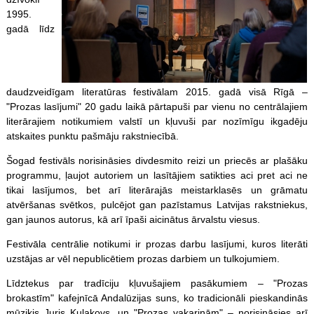
1995.
gadā līdz
daudzveidīgam literatūras festivālam 2015. gadā visā Rīgā –
"Prozas lasījumi" 20 gadu laikā pārtapuši par vienu no centrālajiem
literārajiem notikumiem valstī un kļuvuši par nozīmīgu ikgadēju
atskaites punktu pašmāju rakstniecībā.
Šogad festivāls norisināsies divdesmito reizi un priecēs ar plašāku
programmu, ļaujot autoriem un lasītājiem satikties aci pret aci ne
tikai lasījumos, bet arī literārajās meistarklasēs un grāmatu
atvēršanas svētkos, pulcējot gan pazīstamus Latvijas rakstniekus,
gan jaunos autorus, kā arī īpaši aicinātus ārvalstu viesus.
Festivāla centrālie notikumi ir prozas darbu lasījumi, kuros literāti
uzstājas ar vēl nepublicētiem prozas darbiem un tulkojumiem.
Līdztekus par tradīciju kļuvušajiem pasākumiem – "Prozas
brokastīm" kafejnīcā Andalūzijas suns, ko tradicionāli pieskandinās
mūziķis Juris Kulakovs, un "Prozas vakariņām" – norisināsies arī