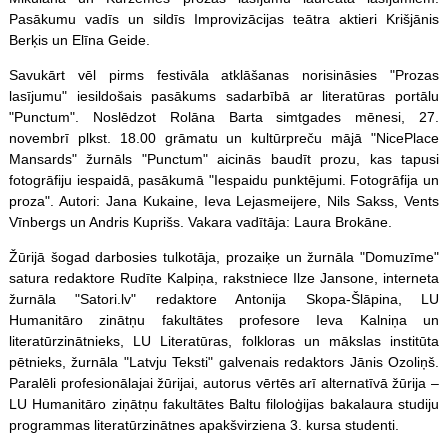
Pasākumu vadīs un sildīs Improvizācijas teātra aktieri Krišjānis
Berķis un Elīna Geide.
Savukārt vēl pirms festivāla atklāšanas norisināsies "Prozas
lasījumu" iesildošais pasākums sadarbībā ar literatūras portālu
"Punctum". Noslēdzot Rolāna Barta simtgades mēnesi, 27.
novembrī plkst. 18.00 grāmatu un kultūrpreču mājā "NicePlace
Mansards" žurnāls "Punctum" aicinās baudīt prozu, kas tapusi
fotogrāfiju iespaidā, pasākumā "Iespaidu punktējumi. Fotogrāfija un
proza". Autori: Jana Kukaine, Ieva Lejasmeijere, Nils Sakss, Vents
Vīnbergs un Andris Kuprišs. Vakara vadītāja: Laura Brokāne.
Žūrijā šogad darbosies tulkotāja, prozaiķe un žurnāla "Domuzīme"
satura redaktore Rudīte Kalpiņa, rakstniece Ilze Jansone, interneta
žurnāla "Satori.lv" redaktore Antonija Skopa-Šlāpina, LU
Humanitāro zinātņu fakultātes profesore Ieva Kalniņa un
literatūrzinātnieks, LU Literatūras, folkloras un mākslas institūta
pētnieks, žurnāla "Latvju Teksti" galvenais redaktors Jānis Ozoliņš.
Paralēli profesionālajai žūrijai, autorus vērtēs arī alternatīvā žūrija –
LU Humanitāro ziņātņu fakultātes Baltu filoloģijas bakalaura studiju
programmas literatūrzinātnes apakšvirziena 3. kursa studenti.