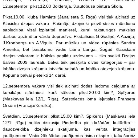
12.septembrī plkst.12.00 Bolderājā, 3.autobusa pieturā Skola.
Plkst.19.00. klubā Hamlets (Jāņa sēta 5, Rīga) visi tiek aicināti uz
Klasisku dzejas vakaru. Pašmāju dzejnieki pievērsīsies mūsdienu
sabiedrībā visai izplatītai manierei, kurai raksturīgos mākslas
darbus apzīmē ar vārdu depresīvs. Piedalīsies G.Godiņš, A.Auziņa,
J.Kronbergs un A.Viguls. Par mūziku un video rūpēsies Sandra
Amerika, bet pasākumu vadīs Liāna Langa. Šogad Klasiskam
dzejas vakaram ir būtisks papildu uzdevums – tiks sveikti Dzejas
balvas 2009 laureāti. Balva tiek piešķirta divās kategorijās – par
labāko dzejas krājumu latviešu valodā un labāko atdzejas krājumu.
Kopumā balvai pieteikti 14 darbi.
12.septembra vakarā visi tiek aicināti doties Iedomu ceļojumā ar
korsikāņu stāstnieci, kurš sāksies plkst.20.00 kim?, Spīķeros
(Maskavas iela 12/1, Rīga). Stāstnieces lomā iejutīsies Franseta
Orsoni (Francija/Korsika).
Svētdien, 13.septembrī plkst.15.00 kim?, Spīķeros (Maskavas iela
12/1, Rīga) notiks diskusija Piederība pie dažādām kultūrām –
daudzveidība dzejnieku skatījumā, kas veltīta integrācijas
jautājumiem. Visbiežāk šādus jautājumus risina eksperti, taču šoreiz