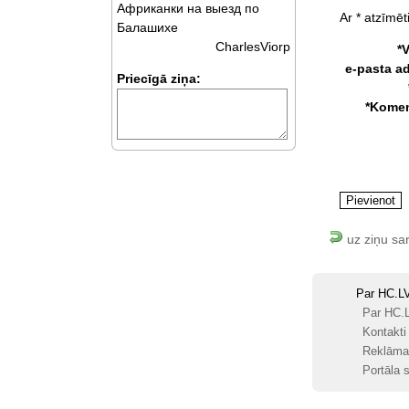
Африканки на выезд по
Ar * atzīmēti
Балашихе
CharlesViorp
*
e-pasta a
Priecīgā ziņa:
*Komen
uz ziņu sa
Par HC.L
Par HC.
Kontakti
Reklāma
Portāla s