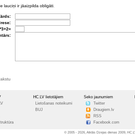
e lauciņi ir jāaizpilda obligāti.
Vārds:
drese:
*3+2=
tārs:
rakstu
V
HC.LV lietotājiem
Seko jaunumiem
LV
Lietošanas noteikumi
Twitter
BUJ
Draugiem.lv
RSS
truktūra
Facebook.com
© 2005 - 2026, Atklās Dzejas dienas 2009, HC.L