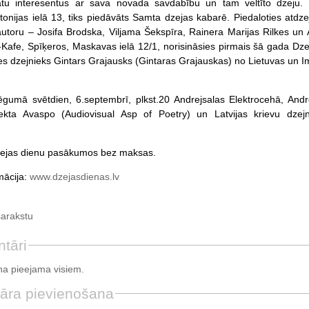
inātu interesentus ar sava novada savdabību un tam veltīto dzeju. 
ntonijas ielā 13, tiks piedāvāts Samta dzejas kabarē. Piedaloties atdze
 autoru – Josifa Brodska, Viljama Šekspīra, Rainera Marijas Rilkes u
-Kafe, Spīķeros, Maskavas ielā 12/1, norisināsies pirmais šā gada Dz
ies dzejnieks Gintars Grajausks (Gintaras Grajauskas) no Lietuvas un
gumā svētdien, 6.septembrī, plkst.20 Andrejsalas Elektrocehā, Andrej
ekta Avaspo (Audiovisual Asp of Poetry) un Latvijas krievu dzej
Dzejas dienu pasākumos bez maksas.
mācija:
www.dzejasdienas.lv
sarakstu
tāri
a pieejama visiem.
āra pievienošana