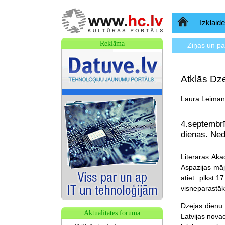
Sākumlapa
Izklaide
Reklāma
Ziņas un p
Atklās Dz
Laura Leimane
4.septembrī
dienas. Ned
Literārās Aka
Aspazijas māj
atiet plkst.
visneparastāka
Dzejas dienu 
Aktualitātes forumā
Latvijas nova