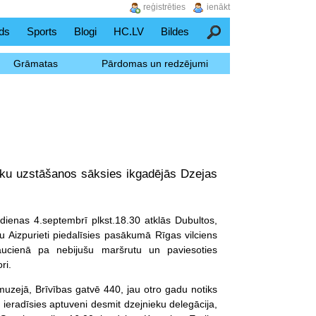
reģistrēties
ienākt
ds
Sports
Blogi
HC.LV
Bildes
Meklēšana
Grāmatas
Pārdomas un redzējumi
ieku uzstāšanos sāksies ikgadējās Dzejas
 dienas 4.septembrī plkst.18.30 atklās Dubultos,
Aizpurieti piedalīsies pasākumā Rīgas vilciens
braucienā pa nebijušu maršrutu un paviesoties
ri.
muzejā, Brīvības gatvē 440, jau otro gadu notiks
ieradīsies aptuveni desmit dzejnieku delegācija,