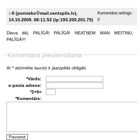
:-0 (pornieks
mail.ventspils.lv),
Komentāra reitings:
14.10.2009. 08:11:52 (ip:193.200.201.75)
0
Dieva
dēļ,
PALĪGĀ!
PALĪGĀ!
NEATŅEM
MAN
MEITIŅU,
PALĪGĀ!!!
Komentāra pievienošana
Ar * atzīmētie lauciņi ir jāaizpilda obligāti.
*Vārds:
e-pasta adrese:
*2+0=
*Komentārs: