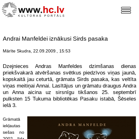
Andrai Manfeldei iznākusi Sirds pasaka
Mārīte Skudra, 22.09.2009., 15:53
Dzejnieces Andras Manfeldes dzimšanas dienas
priekšvakarā atvēršanas svētkus piedzīvos viņas jaunā,
kopskaitā jau ceturtā, grāmata Sirds pasaka, kas veltīta
viņas meitiņai Annai. Lasītājus un grāmatu draugus Andra
un Anna aicina uz sirsnīgu tikšanos 25. septembrī
pulksten 15 Tukuma bibliotēkas Pasaku istabā, Šēseles
ielā 3.
Grāmatā
iekļautas
sešas no
2002. līdz