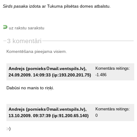
Sirds pasaka
izdota ar Tukuma pilsētas domes atbalstu.
uz rakstu sarakstu
3 komentāri
Komentēšana pieejama visiem.
Andrejs (pornieks
mail.ventspils.lv),
Komentāra reitings:
24.09.2009. 14:09:33 (ip:193.200.201.75)
-1.486
Dabūsi
no
manis
to
riņķi.
Andrejs (pornieks
mail.ventspils.lv),
Komentāra reitings:
13.10.2009. 09:37:39 (ip:91.200.65.140)
0
:-)