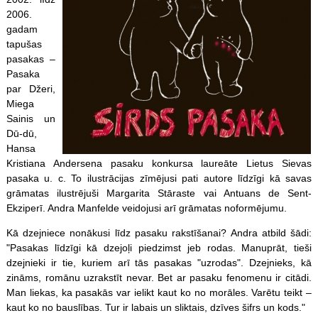
2006.
gadam
tapušas
pasakas –
Pasaka
par Džeri,
Miega
Sainis un
Dū-dū,
Hansa
Kristiana Andersena pasaku konkursa laureāte Lietus Sievas
pasaka u. c. To ilustrācijas zīmējusi pati autore līdzīgi kā savas
grāmatas ilustrējuši Margarita Stāraste vai Antuans de Sent-
Ekziperī. Andra Manfelde veidojusi arī grāmatas noformējumu.
Kā dzejniece nonākusi līdz pasaku rakstīšanai? Andra atbild šādi:
"Pasakas līdzīgi kā dzejoļi piedzimst jeb rodas. Manuprāt, tieši
dzejnieki ir tie, kuriem arī tās pasakas "uzrodas". Dzejnieks, kā
zināms, romānu uzrakstīt nevar. Bet ar pasaku fenomenu ir citādi.
Man liekas, ka pasakās var ielikt kaut ko no morāles. Varētu teikt –
kaut ko no bauslības. Tur ir labais un sliktais, dzīves šifrs un kods."