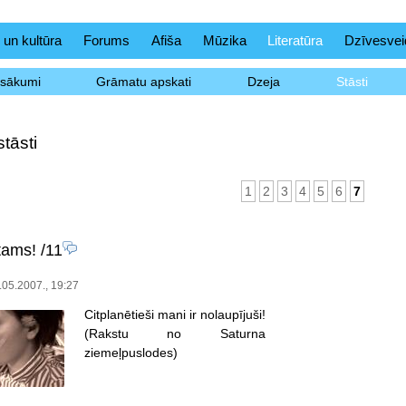
 un kultūra
Forums
Afiša
Mūzika
Literatūra
Dzīvesvei
asākumi
Grāmatu apskati
Dzeja
Stāsti
tāsti
1
2
3
4
5
6
7
tams!
/11
.05.2007., 19:27
Citplanētieši mani ir nolaupījuši!
(Rakstu no Saturna
ziemeļpuslodes)