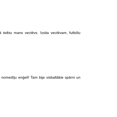
ā teiktu mans vectēvs. Izsita vectēvam, futbōlu
nomedīju enģeli! Tam bija visbaltākie spārni un