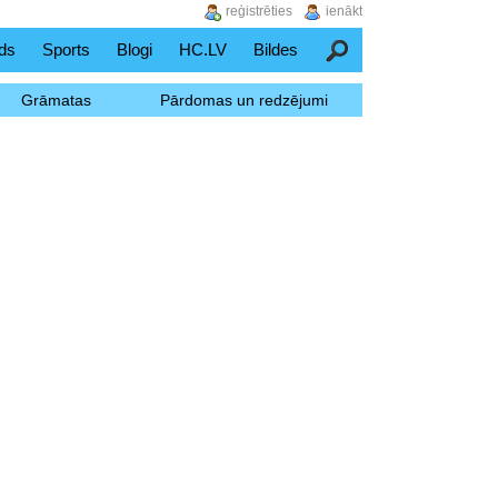
reģistrēties
ienākt
ds
Sports
Blogi
HC.LV
Bildes
Meklēšana
Grāmatas
Pārdomas un redzējumi