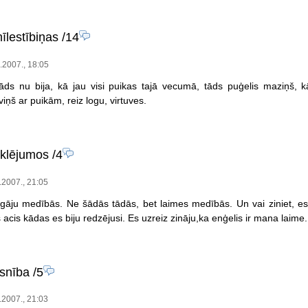
īlestībiņas
/14
2.2007., 18:05
Tāds nu bija, kā jau visi puikas tajā vecumā, tāds puģelis maziņš, k
viņš ar puikām, reiz logu, virtuves.
klējumos
/4
1.2007., 21:05
gāju medībās. Ne šādās tādās, bet laimes medībās. Un vai ziniet, es 
s acis kādas es biju redzējusi. Es uzreiz zināju,ka enģelis ir mana laime.
isnība
/5
1.2007., 21:03