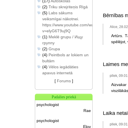
(17)
Autoskolas
(2)
Triku skrejriteņis Rīgā
(5)
Labs sākums
Bērnības m
veiksmīgai nākotnei.
https://www.youtube.com/watch?
Alice, 28.0
v=elyG6T9uj9Q
Artūrs. 
(1)
Meklē grupu / Ищу
spēlējot, 
группу
(2)
Grupa
(4)
Peintbols ar lokiem un
bultām
Laimes me
(4)
Vēlos iegādāties
apavus internetā
pllek, 09.0
[
Forums
]
Aizvakar 
viszilākā
Padalies priekā
psychologist
Rae
Laika neta
psychologist
pllek, 09.0
Eloy