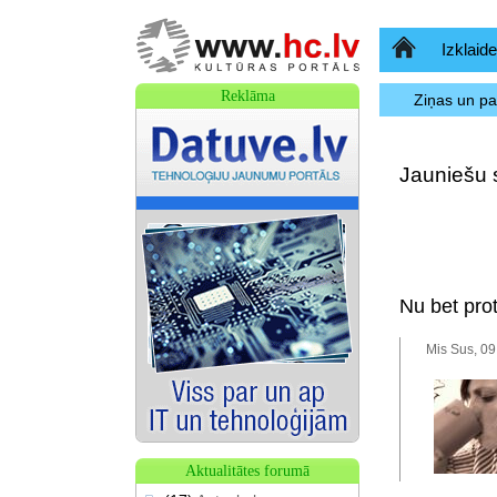
Sākumlapa
Izklaide
Reklāma
Ziņas un p
Jauniešu s
Nu bet pro
Mis Sus, 09
Aktualitātes forumā