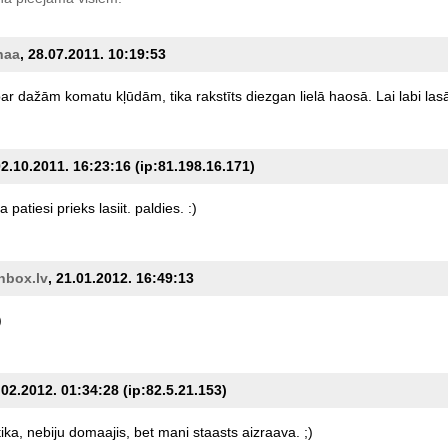
naa
, 28.07.2011. 10:19:53
ar
dažām
komatu
kļūdām,
tika
rakstīts
diezgan
lielā
haosā.
Lai
labi
las
02.10.2011. 16:23:16 (ip:81.198.16.171)
ja
patiesi
prieks
lasiit.
paldies.
:)
nbox.lv
, 21.01.2012. 16:49:13
)
.02.2012. 01:34:28 (ip:82.5.21.153)
ika,
nebiju
domaajis,
bet
mani
staasts
aizraava.
;)