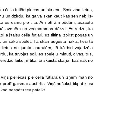
u čella futlāri plecos un skrienu. Smidzina lietus,
nu un dzirdu, kā galvā skan kaut kas sen nebijis-
a es esmu pie tilta. Ar netīrām pēdām, aizrautu
em kā avenēm no vecmammas dārza. Es redzu, ka
 a†taisu čella futlāri, uz tiltiņa izbirst pogas un
 un sāku spēlēt. Tā skan augusta nakts, tieši tā
lietus no jumta caurulēm, tā kā birt vajadzēja
u, ka tuvojas soļi, es spēlēju minūti, divas, trīs,
eredzu laiku, ir tikai tā skaistā skaņa, kas nāk no
 Viņš pieliecas pie čella futlāra un izņem man no
 pretī gaismai-aust rīts. Viņš nočukst tikpat klusi
kad nespētu tev pateikt.