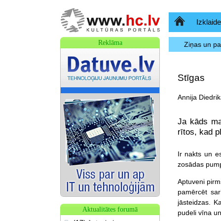
Sākumlapa
Izklaide
Reklāma
Ziņas un p
Stīgas
Annija Diedrik
Ja kāds man
rītos, kad p
Ir nakts un e
zosādas pumpi
Aptuveni pirm
pamērcēt sark
jāsteidzas. K
Aktualitātes forumā
pudeli vīna u