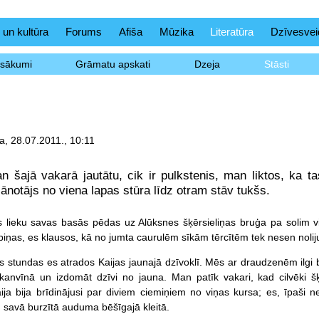
 un kultūra
Forums
Afiša
Mūzika
Literatūra
Dzīvesvei
asākumi
Grāmatu apskati
Dzeja
Stāsti
a, 28.07.2011., 10:11
 šajā vakarā jautātu, cik ir pulkstenis, man liktos, ka tas
lānotājs no viena lapas stūra līdz otram stāv tukšs.
s lieku savas basās pēdas uz Alūksnes šķērsieliņas bruģa pa solim vi
ņas, es klausos, kā no jumta caurulēm sīkām tērcītēm tek nesen noliju
s stundas es atrados Kaijas jaunajā dzīvoklī. Mēs ar draudzenēm ilgi 
anvīnā un izdomāt dzīvi no jauna. Man patīk vakari, kad cilvēki šķi
aija bija brīdinājusi par diviem ciemiņiem no viņas kursa; es, īpaši
n savā burzītā auduma bēšīgajā kleitā.