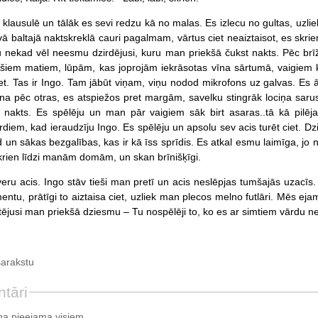
 klausulē un tālāk es sevi redzu kā no malas. Es izlecu no gultas, uzliek
ā baltajā naktskreklā cauri pagalmam, vārtus ciet neaiztaisot, es skrie
 nekad vēl neesmu dzirdējusi, kuru man priekšā čukst nakts. Pēc brīž
ušiem matiem, lūpām, kas joprojām iekrāsotas vīna sārtumā, vaigi
t. Tas ir Ingo. Tam jābūt viņam, viņu nodod mikrofons uz galvas. Es ātri
ena pēc otras, es atspiežos pret margām, savelku stingrāk lociņa sarus
nakts. Es spēlēju un man pār vaigiem sāk birt asaras..tā kā pilēja 
diem, kad ieraudzīju Ingo. Es spēlēju un apsolu sev acis turēt ciet. Dzird
 un sākas bezgalības, kas ir kā īss sprīdis. Es atkal esmu laimīga, jo n
krien līdzi manām domām, un skan brīnišķīgi.
veru acis. Ingo stāv tieši man pretī un acis neslēpjas tumšajās uzacīs.
ntu, prātīgi to aiztaisa ciet, uzliek man plecos melno futlāri. Mēs ejam
tējusi man priekšā dziesmu – Tu nospēlēji to, ko es ar simtiem vārdu ne
sarakstu
tāri
a pieejama visiem.