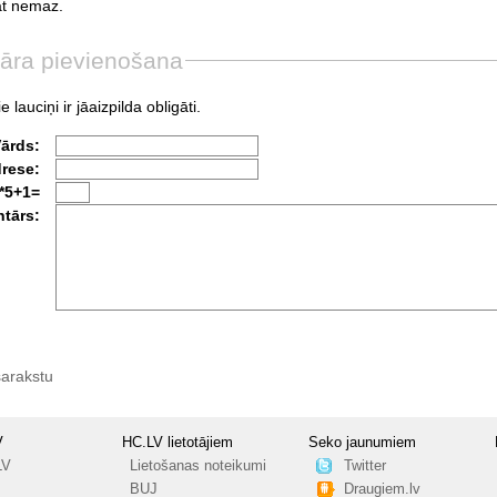
t
nemaz.
āra pievienošana
e lauciņi ir jāaizpilda obligāti.
Vārds:
drese:
*5+1=
tārs:
sarakstu
V
HC.LV lietotājiem
Seko jaunumiem
LV
Lietošanas noteikumi
Twitter
BUJ
Draugiem.lv