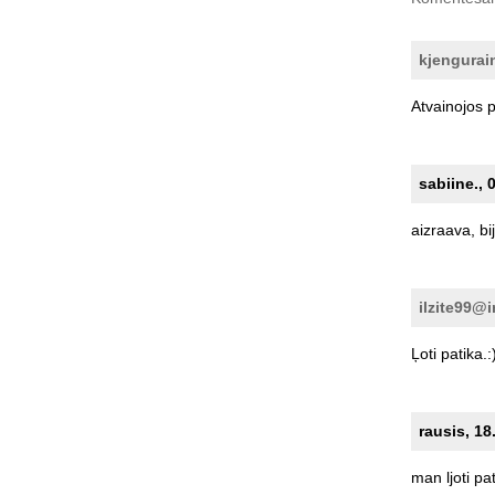
kjengurai
Atvainojos
p
sabiine., 
aizraava,
bi
ilzite99@i
Ļoti
patika.:
rausis, 18
man
ljoti
pat