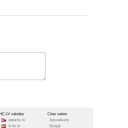
HC.LV valodas
Citas saites
www.hc.lv
Apsveikumi
lv.hc.lv
Dzejoļi