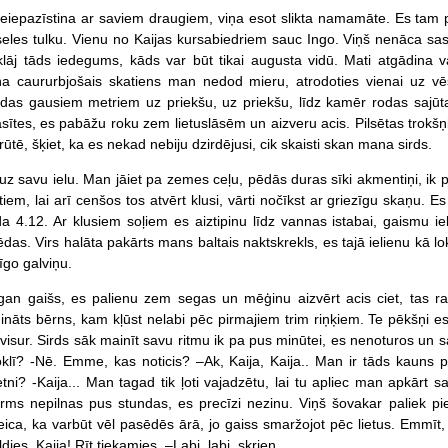
eiepazīstina ar saviem draugiem, viņa esot slikta namamāte. Es tam pil
eles tulku. Vienu no Kaijas kursabiedriem sauc Ingo. Viņš nenāca sasve
klāj tāds iedegums, kāds var būt tikai augusta vidū. Mati atgādina v
iņa caururbjošais skatiens man nedod mieru, atrodoties vienai uz v
pēdas gausiem metriem uz priekšu, uz priekšu, līdz kamēr rodas sajūt
lāsītes, es pabāžu roku zem lietuslāsēm un aizveru acis. Pilsētas trokšņ
ūtē, šķiet, ka es nekad nebiju dzirdējusi, cik skaisti skan mana sirds.
uz savu ielu. Man jāiet pa zemes ceļu, pēdās duras sīki akmentiņi, ik p
iem, lai arī cenšos tos atvērt klusi, vārti nočīkst ar griezīgu skaņu. Es 
da 4.12. Ar klusiem soļiem es aiztipinu līdz vannas istabai, gaismu i
das. Virs halāta pakārts mans baltais naktskrekls, es tajā ielienu kā 
īgo galviņu.
zgan gaišs, es palienu zem segas un mēģinu aizvērt acis ciet, tas r
dināts bērns, kam kļūst nelabi pēc pirmajiem trim riņķiem. Te pēkšņi e
isur. Sirds sāk mainīt savu ritmu ik pa pus minūtei, es nenoturos un sa
oklī? -Nē. Emme, kas noticis? –Ak, Kaija, Kaija.. Man ir tāds kauns 
ni? -Kaija... Man tagad tik ļoti vajadzētu, lai tu apliec man apkārt
rms nepilnas pus stundas, es precīzi nezinu. Viņš šovakar paliek pie Kr
 teica, ka varbūt vēl pasēdēs ārā, jo gaiss smaržojot pēc lietus. Emmīt,
ldies, Kaija! Rīt tiekamies. –Labi, labi, skrien.