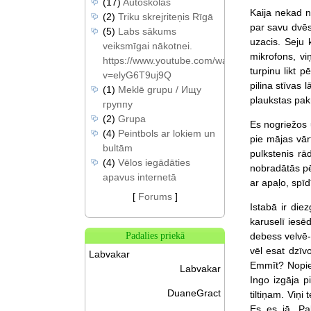
(17)
Autoskolas
Kaija nekad n
(2)
Triku skrejriteņis Rīgā
par savu dvēs
(5)
Labs sākums
uzacis. Seju 
veiksmīgai nākotnei.
mikrofons, v
https://www.youtube.com/watch?
turpinu likt 
v=elyG6T9uj9Q
pilina stīvas 
(1)
Meklē grupu / Ищу
plaukstas pakr
группу
(2)
Grupa
Es nogriežos 
(4)
Peintbols ar lokiem un
pie mājas vārt
bultām
pulkstenis rā
(4)
Vēlos iegādāties
nobradātās pē
apavus internetā
ar apaļo, spīd
[
Forums
]
Istabā ir die
karuselī iesē
debess velvē-v
Padalies priekā
vēl esat dzīv
Labvakar
Emmīt? Nopiet
Labvakar
Ingo izgāja pi
DuaneGract
tiltiņam. Viņi
Es..es, jā.. Pa