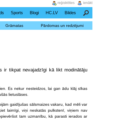
reģistrēties
ienākt
ds
Sports
Blogi
HC.LV
Bildes
Meklēšana
Grāmatas
Pārdomas un redzējumi
 ir tikpat nevajadzīgi kā likt modinātāju
en. Es nekur nesteidzos, lai gan ādu klāj sīkas
šās lietuslāses.
bijām gaidījušas sālsmaizes vakaru, kad mēli var
et laimīgi, viņi neskatās pulkstenī, viņiem nav
 nepievēršot tam uzmanību, kā parasti ierados ar