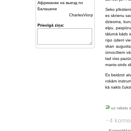
Африканки на выезд по
Балашихе
Seko pīkstieni
CharlesViorp
es skrienu sav
dziesma, kuru
Priecīgā ziņa:
elpu, paspūr
tālumā kāds ie
ripo ūdenī vi
skan augusta 
izmocītiem vār
tad viss pazūd
manis-sirds s
Es beidzot at
rokām instrume
kā nakts čuks
uz rakstu 
4 komen
Komentēšan