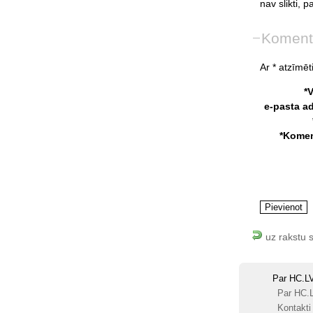
nav
slikti,
pa
Koment
Ar * atzīmēti
*
e-pasta a
*Komen
uz rakstu 
Par HC.L
Par HC.
Kontakti