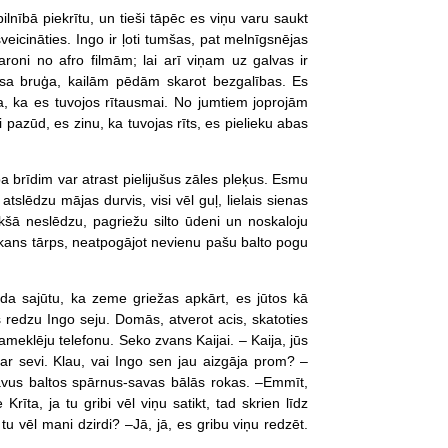
nībā piekrītu, un tieši tāpēc es viņu varu saukt
icināties. Ingo ir ļoti tumšas, pat melnīgsnējas
aroni no afro filmām; lai arī viņam uz galvas ir
ēsa bruģa, kailām pēdām skarot bezgalības. Es
a, ka es tuvojos rītausmai. No jumtiem joprojām
i pazūd, es zinu, ka tuvojas rīts, es pielieku abas
a brīdim var atrast pielijušus zāles pleķus. Esmu
atslēdzu mājas durvis, visi vēl guļ, lielais sienas
ekšā neslēdzu, pagriežu silto ūdeni un noskaloju
lokans tārps, neatpogājot nevienu pašu balto pogu
ada sajūtu, ka zeme griežas apkārt, es jūtos kā
s redzu Ingo seju. Domās, atverot acis, skatoties
meklēju telefonu. Seko zvans Kaijai. – Kaija, jūs
par sevi. Klau, vai Ingo sen jau aizgāja prom? –
 savus baltos spārnus-savas bālās rokas. –Emmīt,
īta, ja tu gribi vēl viņu satikt, tad skrien līdz
 tu vēl mani dzirdi? –Jā, jā, es gribu viņu redzēt.