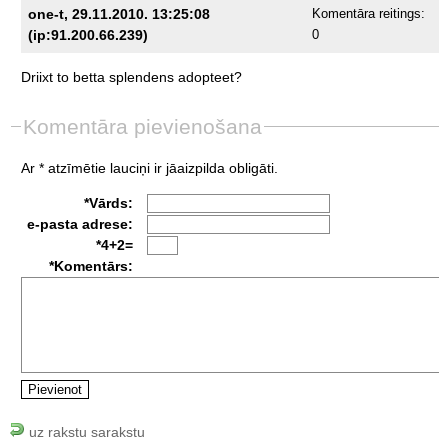
one-t, 29.11.2010. 13:25:08
Komentāra reitings:
(ip:91.200.66.239)
0
Driixt
to
betta
splendens
adopteet?
Komentāra pievienošana
Ar * atzīmētie lauciņi ir jāaizpilda obligāti.
*Vārds:
e-pasta adrese:
*4+2=
*Komentārs:
uz rakstu sarakstu