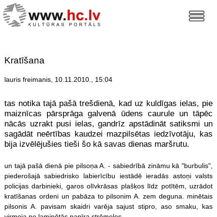
Kratīšana
lauris freimanis, 10.11.2010., 15:04
tas notika tajā pašā trešdienā, kad uz kuldīgas ielas, pie
maiznīcas pārsprāga galvenā ūdens caurule un tāpēc
nācās uzrakt pusi ielas, gandrīz apstādināt satiksmi un
sagādāt neērtības kaudzei mazpilsētas iedzīvotāju, kas
bija izvēlējušies tieši šo kā savas dienas maršrutu.
un tajā pašā dienā pie pilsoņa A. - sabiedrībā zināmu kā "burbulis",
piederošajā sabiedrisko labierīcību iestādē ieradās astoņi valsts
policijas darbinieki, garos olīvkrāsas plašķos līdz potītēm, uzrādot
kratīšanas ordeni un pabāza to pilsonim A. zem deguna. minētais
pilsonis A. pavisam skaidri varēja sajust stipro, aso smaku, kas
virmoja no laminētās papīra strēmeles.