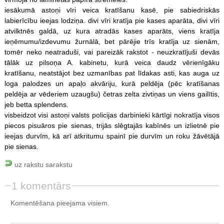
iesākumā astoņi vīri veica kratīšanu kasē, pie sabiedriskās
labierīcību ieejas lodziņa. divi vīri kratīja pie kases aparāta, divi vīri
atvilktnēs galdā, uz kura atradās kases aparāts, viens kratīja
ieņēmumu/izdevumu žurnālā, bet pārējie trīs kratīja uz sienām,
tomēr neko neatraduši, vai pareizāk rakstot - neuzkratījuši devās
tālāk uz pilsoņa A. kabinetu, kurā veica daudz vērienīgāku
kratīšanu, neatstājot bez uzmanības pat līdakas asti, kas auga uz
loga palodzes un apaļo akvāriju, kurā peldēja (pēc kratīšanas
peldēja ar vēderiem uzaugšu) četras zelta zivtiņas un viens gailītis,
jeb betta splendens.
visbeidzot visi astoņi valsts policijas darbinieki kārtīgi nokratīja visos
piecos pisuāros pie sienas, trijās slēgtajās kabīnēs un izlietnē pie
ieejas durvīm, kā arī atkritumu spainī pie durvīm un roku žāvētājā
pie sienas.
uz rakstu sarakstu
1 komentārs
Komentēšana pieejama visiem.