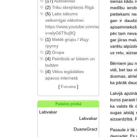
(17)
Autoskolas
sienas kādu re
(2)
Triku skrejriteņis Rīgā
medību ierobe
(5)
Labs sākums
pietiekami n
veiksmīgai nākotnei.
gan ir daudzi
https://www.youtube.com/watch?
apsaimniekoša
v=elyG6T9uj9Q
pēc tam nevain
(1)
Meklē grupu / Ищу
gar jūras malu
группу
varētu atpūsti
(2)
Grupa
uz retu, aizsa
(4)
Peintbols ar lokiem un
Bērniem jau n
bultām
vidi, bet tas
(4)
Vēlos iegādāties
dusmas, atrie
apavus internetā
ka pārāk daudzi
[
Forums
]
Latvijā apzin
kuros parasti 
Padalies priekā
ka valsts tik
Labvakar
sugas atstāj 
Labvakar
aizsardzībā. 
DuaneGract
Pasaule ir tik
degradēt. Es v