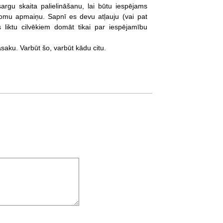
sargu
skaita
palielināšanu,
lai
būtu
iespējams
omu
apmaiņu.
Sapnī
es
devu
atļauju
(vai
pat
s
liktu
cilvēkiem
domāt
tikai
par
iespējamību
saku.
Varbūt
šo,
varbūt
kādu
citu.