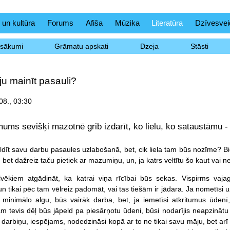
 un kultūra
Forums
Afiša
Mūzika
Literatūra
Dzīvesvei
asākumi
Grāmatu apskati
Dzeja
Stāsti
u mainīt pasauli?
08., 03:30
ums sevišķi mazotnē grib izdarīt, ko lielu, ko sataustāmu - 
ldīt savu darbu pasaules uzlabošanā, bet, cik liela tam būs nozīme? Bie
 bet dažreiz taču pietiek ar mazumiņu, un, ja katrs veltītu šo kaut vai ne
lvēkiem atgādināt, ka katrai viņa rīcībai būs sekas. Vispirms vajag
tikai pēc tam vēlreiz padomāt, vai tas tiešām ir jādara. Ja nometīsi uz 
 minimālo algu, būs vairāk darba, bet, ja iemetīsi atkritumus ūdenī
ām tevis dēļ būs jāpeld pa piesārņotu ūdeni, būsi nodarījis neapzināt
 darbiņu, iespējams, nodedzināsi kopā ar to ne tikai savu māju, bet arī