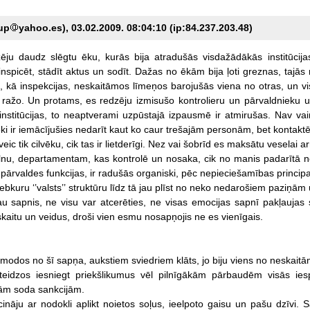
up
yahoo.es), 03.02.2009. 08:04:10 (ip:84.237.203.48)
ēju
daudz
slēgtu
ēku,
kurās
bija
atradušās
visdažādākās
institūcija
inspicēt,
stādīt
aktus
un
sodīt.
Dažas
no
ēkām
bija
ļoti
greznas,
tajās
,
kā
inspekcijas,
neskaitāmos
līmeņos
barojušās
viena
no
otras,
un
v
ražo.
Un
protams,
es
redzēju
izmisušo
kontrolieru
un
pārvaldnieku
u
institūcijas,
to
neaptverami
uzpūstajā
izpausmē
ir
atmirušas.
Nav
vai
ki
ir
iemācījušies
nedarīt
kaut
ko
caur
trešajām
personām,
bet
kontaktē
veic
tik
cilvēku,
cik
tas
ir
lietderīgi.
Nez
vai
šobrīd
es
maksātu
veselai
ar
nu,
departamentam,
kas
kontrolē
un
nosaka,
cik
no
manis
padarītā
n
pārvaldes
funkcijas,
ir
radušās
organiski,
pēc
nepieciešamības
principa
jebkuru
‘’valsts’’
struktūru
līdz
tā
jau
plīst
no
neko
nedarošiem
paziņām
au
sapnis,
ne
visu
var
atcerēties,
ne
visas
emocijas
sapnī
pakļaujas
skaitu
un
veidus,
droši
vien
esmu
nosapņojis
ne
es
vienīgais.
amodos
no
šī
sapņa,
aukstiem
sviedriem
klāts,
jo
biju
viens
no
neskaitā
teidzos
iesniegt
priekšlikumus
vēl
pilnīgākām
pārbaudēm
visās
ie
kām
soda
sankcijām.
cināju
ar
nodokli
aplikt
noietos
soļus,
ieelpoto
gaisu
un
pašu
dzīvi.
S