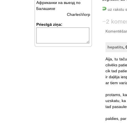
Африканки на выезд по
Балашихе
uz rakstu 
CharlesViorp
2 komen
Priecīgā ziņa:
Komentēšan
hepatits
, 
Aija,
tu
taču
cilvēks
patie
cik
tad
pati
ir
daļēja
ies
ar
tiem
vari
protams,
ka
uzskatu,
ka
tad
pasaule
paldies,
par