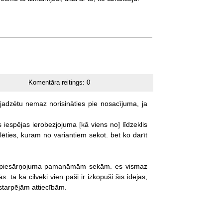
Komentāra reitings:
0
jadzētu
nemaz
norisināties
pie
nosacījuma,
ja
s
iespējas
ierobezjojuma
[kā
viens
no]
līdzeklis
lēties,
kuram
no
variantiem
sekot.
bet
ko
darīt
piesārņojuma
pamanāmām
sekām.
es
vismaz
ās.
tā
kā
cilvēki
vien
paši
ir
izkopuši
šīs
idejas,
starpējām
attiecībām.