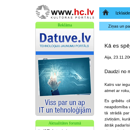
Sākumlapa
Izklaide
Reklāma
Ziņas un p
Kā es spēj
Aija, 23.11.20
Daudzi no m
Katrs var iegu
atmet ar roku,
Es gribētu ci
neapdomība un 
tā strādā par
zivtiņām, kur
Aktualitātes forumā
ātrāk padarīsi