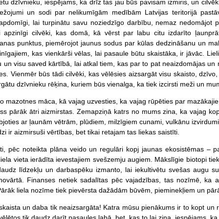
tu dzīvnieku, iespējams, ka drīz tas jau būs pavisam izmiris, un cilvēk
žojumi un sodi par nelikumīgām medībām Latvijas teritorijā pastāvē
eapdomīgi, lai turpinātu savu noziedzīgo darbību, nemaz nedomājo
 apzinīgi cilvēki, kas domā, kā vērst par labu citu izdarīto ļaunpr
nas punktus, piemērojot jaunus sodus par kūlas dedzināšanu un malum
īgajiem, kas vienkārši vēlas, lai pasaule būtu skaistāka, ir jāvāc. Liel
 un visu saved kārtībā, lai atkal tiem, kas par to pat neaizdomājas un 
es. Vienmēr būs tādi cilvēki, kas vēlēsies aizsargāt visu skaisto, dzīvo
rgātu dzīvnieku rēķina, kuriem būs vienalga, ka tiek izcirsti meži un m
o mazotnes māca, kā vajag uzvesties, ka vajag rūpēties par mazākajiem
 viss pārāk ātri aizmirstas. Zemapziņā katrs no mums zina, ka vajag k
bjoties ar ļaunām vētrām, plūdiem, milzīgiem cunami, vulkānu izvirdumi
 ir aizmirsuši vērtības, bet tikai retajam tas liekas saistīti.
āti, pēc noteikta plāna veido un regulāri kopj jaunas ekosistēmas – 
liela vieta ierādīta ievestajiem svešzemju augiem. Mākslīgie biotopi tiek
 daudz līdzekļu un darbaspēku izmanto, lai iekultivētu svešas augu sug
novārtā. Finanses netiek sadalītas pēc vajadzības, tas nozīmē, ka a
Pārāk liela nozīme tiek pievērsta dažādām būvēm, pieminekļiem un pā
 skaista un daba tik neaizsargāta! Katra mūsu pienākums ir to kopt un r
ēlētos tik daudz darīt pasaules labā, bet, kas to lai zina, iespējams, ka e