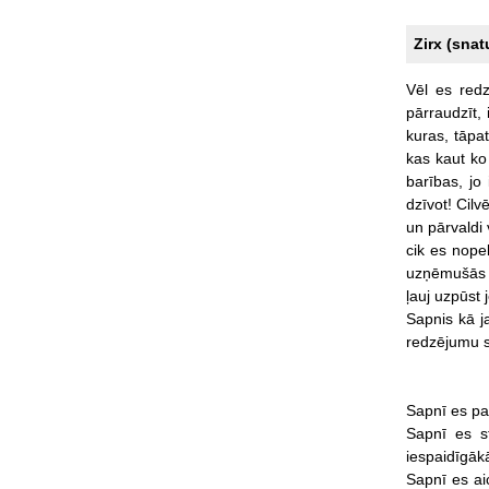
Zirx (snat
Vēl
es
redz
pārraudzīt,
kuras,
tāpat
kas
kaut
ko
barības,
jo
dzīvot!
Cilvē
un
pārvaldi
cik
es
nopel
uzņēmušās
ļauj
uzpūst
Sapnis
kā
j
redzējumu
Sapnī
es
p
Sapnī
es
s
iespaidīgā
Sapnī
es
ai