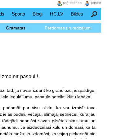
reģistrēties
ienākt
ds
Sports
Blogi
HC.LV
Bildes
Meklēšana
Grāmatas
Pārdomas un redzējumi
izmainīt pasauli!
ži tad, ja nevar izdarīt ko grandiozu, iespaidīgu,
lielo ieguldījumu, pasaule noteikti kļūtu labāka!
 padomāt par visu slikto, ko var izraisīt tava
ielas pudeli, vecajai, slimajai sētniecei, kura jau
, tādejādi sabojāsi savas pilsētas skaistumu un
u ļaunumu. Ja aizdedzināsi kūlu un domāsi, ka tā
 netālo mežu; ja izdomāsi, ka vajag piekarināt pie