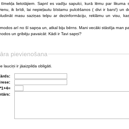
tīmekļa
lietotājiem.
Sapnī
es
vadīju
sapulci,
kurā
lēmu
par
likuma
vienu,
ik
brīdi,
lai
nepieļautu
bīstamu
pulcēšanos
(
divi
ir
bars!)
un
d
ludināt
masu
saziņas
telpu
ar
dezinformāciju,
reklāmu
un
visu,
ka
amodos
arī
no
šī
sapņa
un,
atkal
biju
bērns.
Mani
vecāki
stāstīja
man
pa
modos
un
gribēju
pavaicāt:
Kādi
ir
Tavi
sapņi?
āra pievienošana
e lauciņi ir jāaizpilda obligāti.
Vārds:
drese:
*1+4=
tārs: