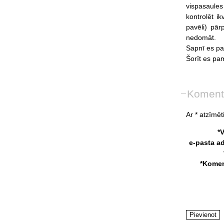
vispasaules
kontrolēt
ik
pavēli)
pārp
nedomāt.
Sapnī
es
p
Šorīt
es
pa
Koment
Ar * atzīmēti
*
e-pasta a
*Komen