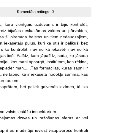
Komentāra reitings:
0
s,
kuru
vienīgais
uzdevums
ir
bijis
kontrolēt,
reiz
bijušas
neskaitāmas
valdes
un
pārvaldes,
isa
šī
piramīda
balstās
un
tiem
nedaudzajiem,
n
iekasētāju
pūļus,
kuri
kā
utis
ir
palikuši
bez
rs
ko
kontrolēt,
nav
no
kā
iekasēt-
nav
no
kā
jas
tieši.
Palīdz,
kam
jāpalīdz,
soda,
ko
jāsoda
mijai,
kas
mani
apsargā,
institūtam,
kas
rēķina,
epieder
man......Tās
formācijas,
kuras
sapnī
ir
,
ne
tāpēc,
ka
ir
iekasētā
nodokļu
summa,
kas
un
radiem.
saprātam,
bet
paliek
galvenās
iezīmes,
tā,
ka
mo
valsts
iestāžu
inspektoriem.
spējamās
dzīves
un
ražošanas
sfērās
ar
vēl
apnī
es
mudināju
ieviest
visaptverošu
kontroli