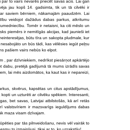
i par to vairs nevarēs priecēt savas acis. Lai gan
ja jau kopš 14. gadsimta, tik un tā cilvēki ir
t par saviem bērniem, nākamajām paaudzēm. Lai
ātību veidojot dažādus dabas parkus, atkritumu
edniecību. Tomēr ir netaisni, ka citi mēslo un
isks piemērs ir nemitīgās akcijas, kad jaunieši iet
neinteresējas, būtu tīra un sakopta pludmale, kur
, nesabojāto un būs tādi, kas vēlēsies iegūt peļņu
ums pašiem vairs nebūs ko elpot.
 , par dzīvniekiem, nedrīkst piesārņot apkārtējo
opt dabu, pretējā gadījumā tā mums izrādīs savas
em, lai mēs aizdomātos, ka kaut kas ir nepareizi,
parkus, skvērus, kapsētas un citus apstādījumus,
 kopti un uzturēti ar cilvēku spēkiem. Interesanti,
as, bet savas, Latvijai atbilstošās, kā arī retās
rī valstsvīriem ir mazsvarīgs ieguldījums dabas
rāk maza visam dzīvajam.
ūpēties par tās pilnveidošanu, nevis vēl vairāk to
smu to izmainījusi, tikai ar to, ko uzrakstīju!