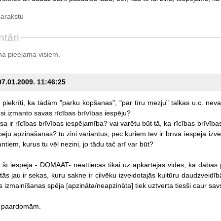
sarakstu
tāri
a pieejama visiem.
07.01.2009. 11:46:25
piekrīti,
ka
tādām
"parku
kopšanas",
"par
tīru
mezju"
talkas
u.c.
neva
si
izmanto
savas
rīcības
brīvības
iespēju?
esa
ir
rīcības
brīvības
iespējamība?
vai
varētu
būt
tā,
ka
rīcības
brīvība
pēju
apzināšanās?
tu
zini
variantus,
pec
kuriem
tev
ir
brīva
iespēja
izvē
antiem,
kurus
tu
vēl
nezini,
jo
tādu
tač
arī
var
būt?
šī
iespēja
-
DOMAAT-
neattiecas
tikai
uz
apkārtējas
vides,
kā
dabas
tās
jau
ir
sekas,
kuru
sakne
ir
cilvēku
izveidotajās
kultūru
daudzveidīb
s
izmainīšanas
spēja
[apzināta/neapzināta]
tiek
uztverta
tiesši
caur
sav
paardomām.