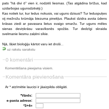
pats "hā divi ō" vien ir, nodzēš liesmas. (Tas atgādina brīžus, kad
uzdarbojas ugunsdzēsēji.)
Kas notiek tur, kur ledus nokusis, vai uguns dzisusi? Tur leduspuķes
vij mežrožu krūmāja biezuma pinekļus. Plaukst dzidra avota ūdens
krāsas ziedi ar pavasara lietus svaigo smaržu. Tur uguns mēles
sienas deviņkrāsu varavīksnēs spožās. Tur dedzīgi skraida
svelmanie liesmu zaķēni sīkie.
Njā, šķiet bioloģiju kārtot varu iet droši...
uz rakstu sarakstu
0 komentāri
Komentēšana pieejama visiem.
Komentāra pievienošana
Ar * atzīmētie lauciņi ir jāaizpilda obligāti.
*Vārds:
e-pasta adrese:
*3+4=