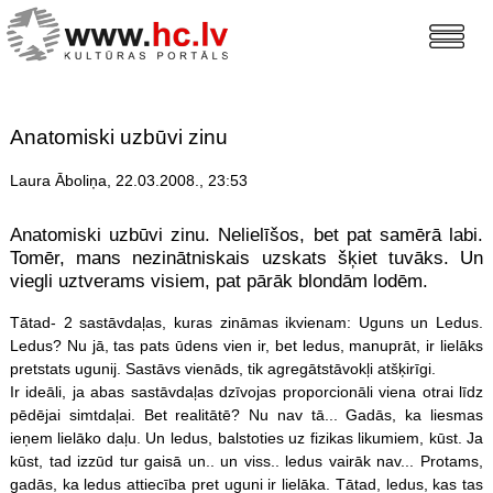
Anatomiski uzbūvi zinu
Laura Āboliņa, 22.03.2008., 23:53
Anatomiski uzbūvi zinu. Nelielīšos, bet pat samērā labi.
Tomēr, mans nezinātniskais uzskats šķiet tuvāks. Un
viegli uztverams visiem, pat pārāk blondām lodēm.
Tātad- 2 sastāvdaļas, kuras zināmas ikvienam: Uguns un Ledus.
Ledus? Nu jā, tas pats ūdens vien ir, bet ledus, manuprāt, ir lielāks
pretstats ugunij. Sastāvs vienāds, tik agregātstāvokļi atšķirīgi.
Ir ideāli, ja abas sastāvdaļas dzīvojas proporcionāli viena otrai līdz
pēdējai simtdaļai. Bet realitātē? Nu nav tā... Gadās, ka liesmas
ieņem lielāko daļu. Un ledus, balstoties uz fizikas likumiem, kūst. Ja
kūst, tad izzūd tur gaisā un.. un viss.. ledus vairāk nav... Protams,
gadās, ka ledus attiecība pret uguni ir lielāka. Tātad, ledus, kas tas