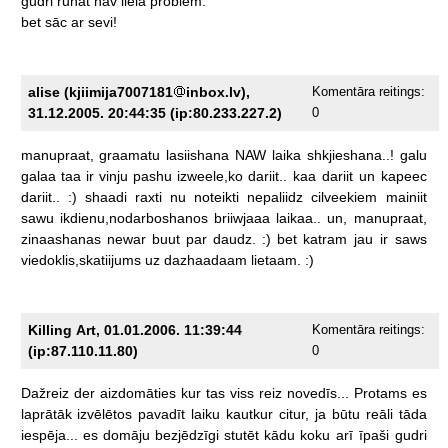
gudri
runāt
nav
liela
problēm.
bet
sāc
ar
sevi!
alise (kjiimija7007181
inbox.lv),
Komentāra reitings:
31.12.2005. 20:44:35 (ip:80.233.227.2)
0
manupraat,
graamatu
lasiishana
NAW
laika
shkjieshana..!
galu
galaa
taa
ir
vinju
pashu
izweele,ko
dariit..
kaa
dariit
un
kapeec
dariit..
:)
shaadi
raxti
nu
noteikti
nepaliidz
cilveekiem
mainiit
sawu
ikdienu,nodarboshanos
briiwjaaa
laikaa..
un,
manupraat,
zinaashanas
newar
buut
par
daudz.
:)
bet
katram
jau
ir
saws
viedoklis,skatiijums
uz
dazhaadaam
lietaam.
:)
Killing Art, 01.01.2006. 11:39:44
Komentāra reitings:
(ip:87.110.11.80)
0
Dažreiz
der
aizdomāties
kur
tas
viss
reiz
novedīs...
Protams
es
laprātāk
izvēlētos
pavadīt
laiku
kautkur
citur,
ja
būtu
reāli
tāda
iespēja...
es
domāju
bezjēdzīgi
stutēt
kādu
koku
arī
īpaši
gudri