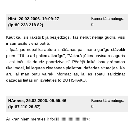
Hint, 20.02.2006. 19:09:27
Komentāra reitings:
(ip:80.233.218.82)
0
Kaut
kā...šis
raksts
bija
bezjēdzīgs.
Tas
nebūt
nebija
gudrs,
viss
ir
samaisīts
vienā
putrā.
...īpaši
jau
nepatika
autora
zināšanas
par
manu
garīgo
stāvokli
piem.
''Tā
tu
arī
paliec
atkarīgs'',
''Vakarā
jūties
pavisam
saguris
-
esi
taču
tik
daudz
paardzīvojis''
Pēdējā
laikā
lasu
grāmatas
tikai
tādēļ,
lai
iegūtās
zināšanas
pielietotu
dažādās
situācijās.
Kā
arī,
lai
man
būtu
vairāk
informācijas,
lai
es
spētu
salīdzināt
dazādas
lietas
un
izvēlēties
to
BŪTISKĀKO.
HAnsss, 25.02.2006. 09:55:46
Komentāra reitings:
(ip:87.110.29.57)
0
Ar
krāniņiem
mērīties
ir
forši!!!!!!!!!!!!!!!!!!!!!!!!>: