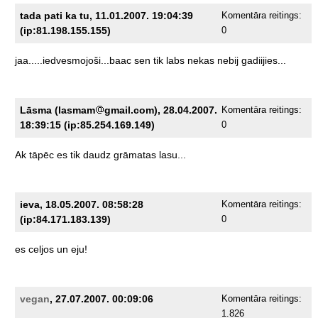
tada pati ka tu, 11.01.2007. 19:04:39
Komentāra reitings:
(ip:81.198.155.155)
0
jaa.....iedvesmojoši...baac
sen
tik
labs
nekas
nebij
gadiijies...
Lāsma (lasmam
gmail.com), 28.04.2007.
Komentāra reitings:
18:39:15 (ip:85.254.169.149)
0
Ak
tāpēc
es
tik
daudz
grāmatas
lasu...
ieva, 18.05.2007. 08:58:28
Komentāra reitings:
(ip:84.171.183.139)
0
es
celjos
un
eju!
vegan
, 27.07.2007. 00:09:06
Komentāra reitings:
1.826