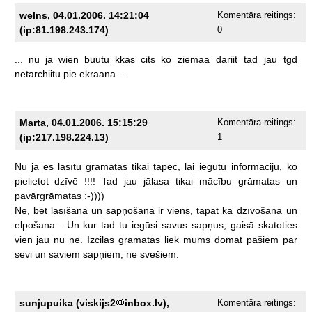
welns, 04.01.2006. 14:21:04
Komentāra reitings:
(ip:81.198.243.174)
0
...
nu
ja
wien
buutu
kkas
cits
ko
ziemaa
dariit
tad
jau
tgd
netarchiitu
pie
ekraana...
Marta, 04.01.2006. 15:15:29
Komentāra reitings:
(ip:217.198.224.13)
1
Nu
ja
es
lasītu
grāmatas
tikai
tāpēc,
lai
iegūtu
informāciju,
ko
pielietot
dzīvē
!!!!
Tad
jau
jālasa
tikai
mācību
grāmatas
un
pavārgrāmatas
:-))))
Nē,
bet
lasīšana
un
sapņošana
ir
viens,
tāpat
kā
dzīvošana
un
elpošana...
Un
kur
tad
tu
iegūsi
savus
sapņus,
gaisā
skatoties
vien
jau
nu
ne.
Izcilas
grāmatas
liek
mums
domāt
pašiem
par
sevi
un
saviem
sapņiem,
ne
svešiem.
sunjupuika (viskijs2
inbox.lv),
Komentāra reitings: