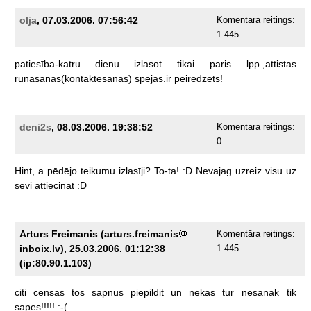
olja
, 07.03.2006. 07:56:42
Komentāra reitings:
1.445
patiesība-katru
dienu
izlasot
tikai
paris
lpp.,attistas
runasanas(kontaktesanas)
spejas.ir
peiredzets!
deni2s
, 08.03.2006. 19:38:52
Komentāra reitings:
0
Hint,
a
pēdējo
teikumu
izlasīji?
To-ta!
:D
Nevajag
uzreiz
visu
uz
sevi
attiecināt
:D
Arturs Freimanis (arturs.freimanis
Komentāra reitings:
inboix.lv), 25.03.2006. 01:12:38
1.445
(ip:80.90.1.103)
citi
censas
tos
sapnus
piepildit
un
nekas
tur
nesanak
tik
sapes!!!!!
:-(