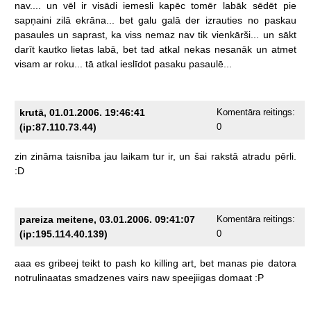
nav....
un
vēl
ir
visādi
iemesli
kapēc
tomēr
labāk
sēdēt
pie
sapņaini
zilā
ekrāna...
bet
galu
galā
der
izrauties
no
paskau
pasaules
un
saprast,
ka
viss
nemaz
nav
tik
vienkārši...
un
sākt
darīt
kautko
lietas
labā,
bet
tad
atkal
nekas
nesanāk
un
atmet
visam
ar
roku...
tā
atkal
ieslīdot
pasaku
pasaulē...
krutā, 01.01.2006. 19:46:41
Komentāra reitings:
(ip:87.110.73.44)
0
zin
zināma
taisnība
jau
laikam
tur
ir,
un
šai
rakstā
atradu
pērli.
:D
pareiza meitene, 03.01.2006. 09:41:07
Komentāra reitings:
(ip:195.114.40.139)
0
aaa
es
gribeej
teikt
to
pash
ko
killing
art,
bet
manas
pie
datora
notrulinaatas
smadzenes
vairs
naw
speejiigas
domaat
:P