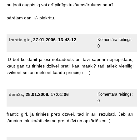
nu
ļooti
augsts
iq
vai
arī
pilnīgs
tukšums/trulums
paurī.
pārējam
gan
+/-
piekrītu.
frantic girl
, 27.01.2006. 13:43:12
Komentāra reitings:
0
:D
bet
ko
dariit
ja
esi
nolaadeets
un
tavi
sapnni
nepiepildaas,
kaut
gan
tu
tirinies
dziivei
pretii
kaa
maaki?
tad
atliek
vieniiigi
zvilneet
sei
un
mekleet
kaadu
priecinju...
:)
deni2s
, 28.01.2006. 17:01:06
Komentāra reitings:
0
frantic
girl,
ja
tirinies
pretī
dzīvei,
tad
ir
arī
rezultāti.
Jeb
arī
jāmaina
taktika/attieksme
pret
dzīvi
un
apkārtējiem
:)