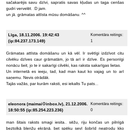
sačakarējis
savu
dzīvi,
sapratis
savas
kļudas
un
taga
cenšas
gudri
vervelēt.
:D
jam.
un
jā.
grāmatas
attīsta
mūsu
domāšanu.
^^
Līga, 18.11.2006. 19:42:43
Komentāra reitings:
(ip:84.237.173.149)
1
Grāmatas
attīsta
domāšanu
un
kā
vēl.
Ir
svētīgi
izdzīvot
citu
cilvēku
dzīves
caur
grāmatām,
jo
tā
arī
ir
dzīve.
Es
personīgi
nonācu
šeit,
jo
te
ir
sakarīgi
cilvēki,
kas
raksta
sakarīgas
lietas.
Un
internetā
es
ieeju,
tad,
kad
man
kaut
ko
vajag
un
to
arī
saņemu.
Nevis
otrādāk.
Tajās
važās,
par
kurām
raksti,
esi
iekalts
Tu
pats...
eleonora (maimai
inbox.lv), 21.12.2006.
Komentāra reitings:
18:50:55 (ip:85.254.223.236)
0
man
šitais
raksts
smagi
iesita..
sēžu,
riju
končas
un
pilnīgā
beztolkā
blenžu
ekrānā.
bet
spēku
sevī
šobrīd
neatrodu
kko