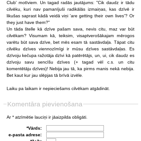
Club'
motīviem.
Un
tagad
radās
jautājums:
"Cik
daudz
ir
tādu
cilvēku,
kuri
nav
pamanījuši
radikālās
izmaiņas,
kas
dzīvē
ir
likušas
saprast
kādā
veidā
viņi
'are
getting
their
own
lives'?
Or
they
just
have
them?"
Un
tāda
štelle
kā
dzīve
pašam
sava,
nevis
citu,
maz
var
būt
cilvēkam?
Visumam
kā,
teiksim,
visaptverošākajam
mērogos
varētu
būt
sava
dzīve,
bet
mēs
esam
tā
sastāvdaļa.
Tāpat
citu
cilvēku
dzīves
viennozīmīgi
ir
mūsu
dzīves
sastāvdaļas.
Es
dzīvoju
kečupa
ražotāja
dzīvi
kā
patērētājs,
un,
ui,
cik
daudz
es
dzīvoju
savu
sencīšu
dzīves
(+
tagad
vēl
c.s.
un
citu
komentētāju
dzīves)!
Nebija
jau
tā,
ka
pirms
manis
nekā
nebija.
Bet
kaut
kur
jau
slēpjas
tā
brīvā
izvēle.
Laiku
pa
laikam
ir
nepieciešams
cilvēkam
atgādināt.
Komentāra pievienošana
Ar * atzīmētie lauciņi ir jāaizpilda obligāti.
*Vārds:
e-pasta adrese: