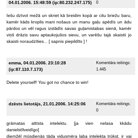
04.01.2006. 15:48:59 (ip:80.232.247.175)
0
Iešu
dzīvot
mežā
un
skriet
kā
breidim
kopā
ar
citu
briežu
baru,
kamēr
kāds
kroplis
mani
nošaus
un
manu
gaļu
apēdīs
un
ādu
pārdos
un
vēl
ragus
izstādīs
savas
guļamistabas
sienā,
kamēr
viņš
drāzis
savu
aptaukojušos
sievu,
un
varēšu
tajā
skaistii
jo
skaisti
noraudzīties...
[
sapnis
piepildīts
]
!
emma, 04.01.2006. 23:10:28
Komentāra reitings:
(ip:87.110.7.173)
1.445
Delete
yourself!
You
got
no
chance
to
win!
dzēsts lietotājs, 21.01.2006. 14:25:06
Komentāra reitings:
0
grāmatas
attīsta
intelektu.
[ja
vien
nelasa
kkādu
danielstīlveidīgo]
diemžēl
mūsdienās
tāda
vidusmēra
laba
intelekta
trūkst.
ir
vai