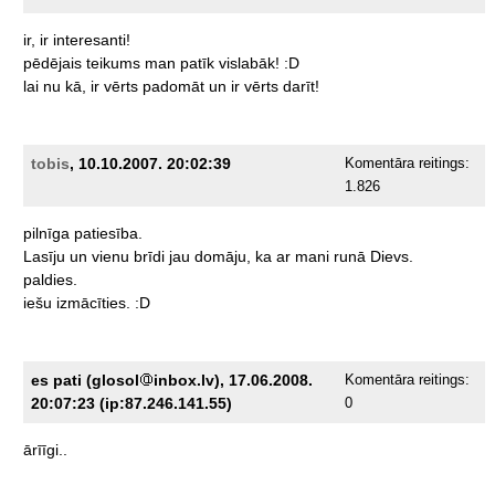
ir,
ir
interesanti!
pēdējais
teikums
man
patīk
vislabāk!
:D
lai
nu
kā,
ir
vērts
padomāt
un
ir
vērts
darīt!
tobis
, 10.10.2007. 20:02:39
Komentāra reitings:
1.826
pilnīga
patiesība.
Lasīju
un
vienu
brīdi
jau
domāju,
ka
ar
mani
runā
Dievs.
paldies.
iešu
izmācīties.
:D
es pati (glosol
inbox.lv), 17.06.2008.
Komentāra reitings:
20:07:23 (ip:87.246.141.55)
0
ārīīgi..