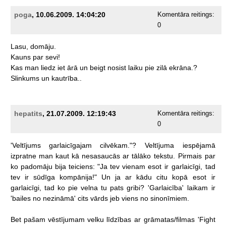
poga
, 10.06.2009. 14:04:20
Komentāra reitings:
0
Lasu,
domāju.
Kauns
par
sevi!
Kas
man
liedz
iet
ārā
un
beigt
nosist
laiku
pie
zilā
ekrāna.?
Slinkums
un
kautrība..
hepatits
, 21.07.2009. 12:19:43
Komentāra reitings:
0
'Veltījums
garlaicīgajam
cilvēkam."?
Veltījuma
iespējamā
izpratne
man
kaut
kā
nesasaucās
ar
tālāko
tekstu.
Pirmais
par
ko
padomāju
bija
teiciens:
"Ja
tev
vienam
esot
ir
garlaicīgi,
tad
tev
ir
sūdīga
kompānija!"
Un
ja
ar
kādu
citu
kopā
esot
ir
garlaicīgi,
tad
ko
pie
velna
tu
pats
gribi?
'Garlaicība'
laikam
ir
'bailes
no
nezināmā'
cits
vārds
jeb
viens
no
sinonīmiem.
Bet
pašam
vēstījumam
velku
līdzības
ar
grāmatas/filmas
'Fight