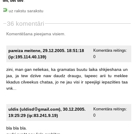
tev, bet sev
.
uz rakstu sarakstu
36 komentāri
Komentēšana pieejama visiem.
pareiza meitene, 29.12.2005. 18:51:18
Komentāra reitings:
(ip:195.114.40.139)
0
zini,
man
gan
neliekas,
ka
gramatas
buutu
laika
shkjieshana
un
jaa,
ja
tew
dziive
naw
daudz
draugu,
tapeec
arii
tu
meklee
kkadus
cilveekus
chataa,
jo
ne
jau
visi
ir
speejiigi
iepaziities
taa
vnk...
uldis (uldisd
gmail.com), 30.12.2005.
Komentāra reitings:
19:25:29 (ip:83.241.9.19)
0
bla
bla
bla.