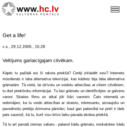
Get a life!
c.s., 29.12.2005., 15:28
Veltījums garlaicīgajam cilvēkam.
Kāpēc tu pašlaik esi šī raksta priekšā? Cerēji izklaidēt sevi? Internets
mūsdienās ir laba alternatīva televīzijai, kas kādreiz bija laba alternatīva
grāmatām. Tā vietā, lai dzīvotu un veidotu attiecības ar citiem cilvēkiem,
tu dod priekšroku informācijai. Tu lasi grāmatu un identificējies ar galveno
varoni. Skaties filmu un atkal jūti līdzi varonim. Čato internetā un
iedomājies, ka tu veido attiecības ar skaistu, interesantu, aizraujošu un
pavedinošu pretēja dzimuma pārstāvi, kaut gan patiesībā tur pretī ir tāds
pats sausiņš, kā tu, kurš visu brīvo laiku pavada ekrāna priekšā.
Tā tu arī pavadi ziemas vakaru - palasot kādu grāmatu, noskatoties kādu