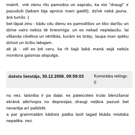
mainīt..
vnk
vienu
rītu
pamodos
un
sapratu,
ka
visi
"draugi"
ir
pazuduši
(laikam
bija
apnicis
mani
gaidīt),
dzīvē
nekā
jauna..
ārā
tumšs
:(
bet
tāpat
zinu
-
kādu
citu
dienu
es
pamodīšos
un
kko
darīšu
un
dzīve
vairs
nebūs
tik
briesmīga.
un
es
nekad
nepieļaušu,
lai
vilšanās
cilvēkos
un
vērtībās,
kurām
es
ticēju,
laupa
man
spēku
dzīvot
un
ticību
labajam..
ak
jā
-
vēl
es
ļoti
ceru,
ka
rīt
šajā
laikā
manā
sejā
nebūs
monitora
gaismas
atspulga..
dzēsts lietotājs, 30.12.2006. 09:59:03
Komentāra reitings:
0
nu
nez.
taisniba
ir
pa
daļai.
es
pateicoties
trulai
blenzšanai
ekrānā
atbrīvojos
no
depresijas...draugi
neļāva
pazust
bet
nevarēja
arī
palidzēt.
a
par
grammatām
kādreiz
patika
lasīt
tagad
kkāda
mistiska
nepatika.
nez.