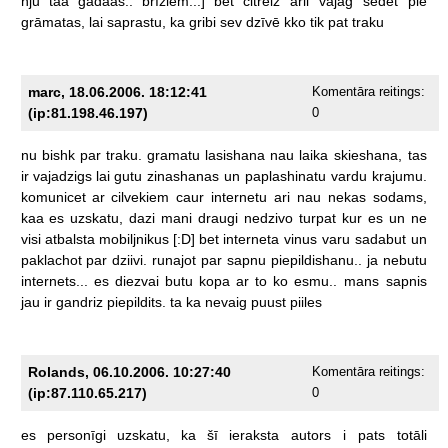
nju
tāa
gadāas..
brīžiem..:]
bet
citreiz
arii
vajag
sēdēt
pie
grāmatas,
lai
saprastu,
ka
gribi
sev
dzīvē
kko
tik
pat
traku
marc, 18.06.2006. 18:12:41
Komentāra reitings:
(ip:81.198.46.197)
0
nu
bishk
par
traku.
gramatu
lasishana
nau
laika
skieshana,
tas
ir
vajadzigs
lai
gutu
zinashanas
un
paplashinatu
vardu
krajumu.
komunicet
ar
cilvekiem
caur
internetu
ari
nau
nekas
sodams,
kaa
es
uzskatu,
dazi
mani
draugi
nedzivo
turpat
kur
es
un
ne
visi
atbalsta
mobiljnikus
[:D]
bet
interneta
vinus
varu
sadabut
un
paklachot
par
dziivi.
runajot
par
sapnu
piepildishanu..
ja
nebutu
internets...
es
diezvai
butu
kopa
ar
to
ko
esmu..
mans
sapnis
jau
ir
gandriz
piepildits.
ta
ka
nevaig
puust
piiles
Rolands, 06.10.2006. 10:27:40
Komentāra reitings:
(ip:87.110.65.217)
0
es
personīgi
uzskatu,
ka
šī
ieraksta
autors
i
pats
totāli