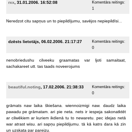
rxx
, 31.01.2006. 16:52:08
Komentāra reitings:
1
Neredzot
citu
sapņus
un
to
piepildījumu,
savējos
nepiepildīsi...
dzēsts lietotājs, 06.02.2006. 21:17:27
Komentāra reitings:
0
nenobriedushu
cilveeku
graamatas
var
ljoti
samaitaat,
sachakareet
utt.
tas
taads
noveerojums
beautiful.noting
, 17.02.2006. 21:38:33
Komentāra reitings:
0
grāmats
naw
laika
škiešana.
wiennoizmigi
naw.
daudz
laika
pawadu
pe
grāmatam.
ari
pie
neta.
nets
ir
iespeja
sakonatktēt
ar
cilwēkiem
ar
kuriem
ikdienā
tu
to
newaretu.
pec
idejas
netā
war
atrast
wisu.
ari
sapņu
piepildijumu.
tā
kā
katrs
dara
kā
zin
un
uzskata
par
pareizu.