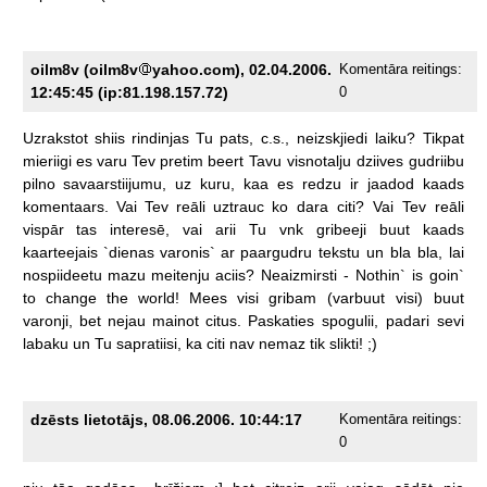
oilm8v (oilm8v
yahoo.com), 02.04.2006.
Komentāra reitings:
12:45:45 (ip:81.198.157.72)
0
Uzrakstot
shiis
rindinjas
Tu
pats,
c.s.,
neizskjiedi
laiku?
Tikpat
mieriigi
es
varu
Tev
pretim
beert
Tavu
visnotalju
dziives
gudriibu
pilno
savaarstiijumu,
uz
kuru,
kaa
es
redzu
ir
jaadod
kaads
komentaars.
Vai
Tev
reāli
uztrauc
ko
dara
citi?
Vai
Tev
reāli
vispār
tas
interesē,
vai
arii
Tu
vnk
gribeeji
buut
kaads
kaarteejais
`dienas
varonis`
ar
paargudru
tekstu
un
bla
bla,
lai
nospiideetu
mazu
meitenju
aciis?
Neaizmirsti
-
Nothin`
is
goin`
to
change
the
world!
Mees
visi
gribam
(varbuut
visi)
buut
varonji,
bet
nejau
mainot
citus.
Paskaties
spogulii,
padari
sevi
labaku
un
Tu
sapratiisi,
ka
citi
nav
nemaz
tik
slikti!
;)
dzēsts lietotājs, 08.06.2006. 10:44:17
Komentāra reitings:
0