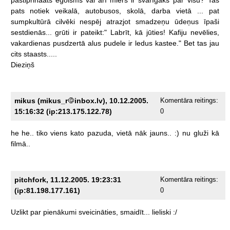
pats
notiek
veikalā,
autobusos,
skolā,
darba
vietā
...
pat
sumpkultūrā
cilvēki
nespēj
atrazjot
smadzeņu
ūdeņus
īpaši
sestdienās...
grūti
ir
pateikt:"
Labrīt,
kā
jūties!
Kafiju
nevēlies,
vakardienas
pusdzertā
alus
pudele
ir
ledus
kastee."
Bet
tas
jau
cits
staasts.....
Dieziņš
mikus (mikus_r
inbox.lv), 10.12.2005.
Komentāra reitings:
15:16:32 (ip:213.175.122.78)
0
he
he..
tiko
viens
kato
pazuda,
vietā
nāk
jauns..
:)
nu
gluži
kā
filmā..
pitchfork, 11.12.2005. 19:23:31
Komentāra reitings:
(ip:81.198.177.161)
0
Uzlikt
par
pienākumi
sveicināties,
smaidīt...
lieliski
:/