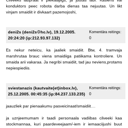
konduktors
peec
robota
darba
dienas
taa
nejuutas.
Un
likt
vinjam
smaidiit
ir
divkaart
pazemojoshi,
deni2s (deni2s
hc.lv), 19.12.2005.
Komentāra reitings:
20:24:20 (ip:212.93.97.132)
0
Es
nekur
neteicu,
ka
jaaliek
smaidiit.
Btw,
4.
tramvaja
marshrutaa
brauc
viena
smaidiiga
patiikama
kontroliere.
Un
smaida
arii
vakaraa.
Ja
negribi
smaidiit,
tad
jau
neviens,protams
nepiespiediis.
sviestanazis (kautvaite(et)inbox.lv),
Komentāra reitings:
25.12.2005. 00:45:35 (ip:84.237.133.235)
0
jaauzliek
par
pienaakumu
pasveicinaat/smaidiit....
ja
uznjeemumam
ir
taadi
personaala
vadiibas
cilveeki
kaa
stockmannaa,
kuri
paardeveejaam/-iem
ir
iemaaciijushi
buut