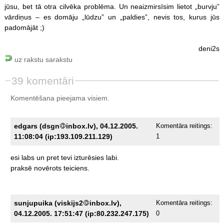
jūsu, bet tā otra cilvēka problēma. Un neaizmirsīsim lietot „burvju”
vārdiņus – es domāju „lūdzu” un „paldies”, nevis tos, kurus jūs
padomājāt ;)
deni2s
uz rakstu sarakstu
39 komentāri
Komentēšana pieejama visiem.
edgars (dsgn
inbox.lv), 04.12.2005.
Komentāra reitings:
11:08:04 (ip:193.109.211.129)
1
esi
labs
un
pret
tevi
izturēsies
labi.
praksē
novērots
teiciens.
sunjupuika (viskijs2
inbox.lv),
Komentāra reitings:
04.12.2005. 17:51:47 (ip:80.232.247.175)
0