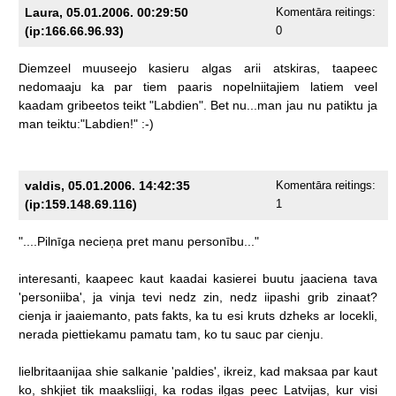
Laura, 05.01.2006. 00:29:50
Komentāra reitings:
(ip:166.66.96.93)
0
Diemzeel
muuseejo
kasieru
algas
arii
atskiras,
taapeec
nedomaaju
ka
par
tiem
paaris
nopelniitajiem
latiem
veel
kaadam
gribeetos
teikt
"Labdien".
Bet
nu...man
jau
nu
patiktu
ja
man
teiktu:"Labdien!"
:-)
valdis, 05.01.2006. 14:42:35
Komentāra reitings:
(ip:159.148.69.116)
1
"....Pilnīga
necieņa
pret
manu
personību..."
interesanti,
kaapeec
kaut
kaadai
kasierei
buutu
jaaciena
tava
'personiiba',
ja
vinja
tevi
nedz
zin,
nedz
iipashi
grib
zinaat?
cienja
ir
jaaiemanto,
pats
fakts,
ka
tu
esi
kruts
dzheks
ar
locekli,
nerada
piettiekamu
pamatu
tam,
ko
tu
sauc
par
cienju.
lielbritaanijaa
shie
salkanie
'paldies',
ikreiz,
kad
maksaa
par
kaut
ko,
shkjiet
tik
maaksliigi,
ka
rodas
ilgas
peec
Latvijas,
kur
visi