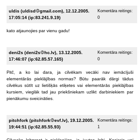
uldis (uldisd
gmail.com), 12.12.2005.
Komentāra reitings:
17:05:14 (ip:83.241.9.19)
0
kato
atjaunojies
par
vienu
gadu!
deni2s (deni2s
hc.lv), 13.12.2005.
Komentāra reitings:
17:46:07 (ip:62.85.57.165)
0
Pitč,
a
ko
lai
dara,
ja
cilvēkam
vecāki
nav
iemācījuši
elementārās
pieklājības
normas?
Būtu
paarāk
dārgi
tādus
cilvēkus
sūtīt
uz
lietišķās
etiķetes
vai
elementārās
pieklājības
kursiem,
vieglāk
tad
jau
priekšniekam
uzlikt
darbiniekiem
par
pienākumu
sveicināties.
pitchfork (pitchfork
evf.lv), 19.12.2005.
Komentāra reitings:
19:44:51 (ip:62.85.55.93)
1
Cilveeks
labpraat
ir
pieklaajiigs,
ja
juutas
labi.
Kasieris
vai