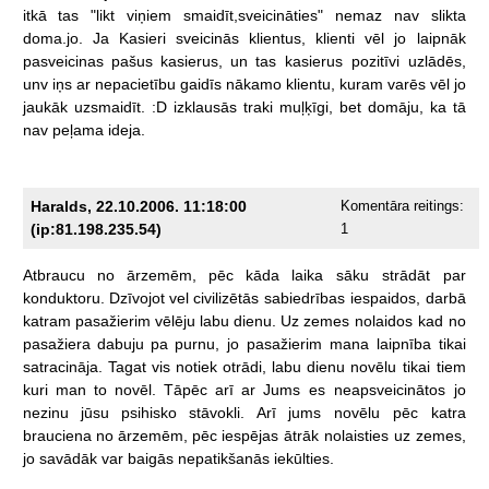
itkā
tas
"likt
viņiem
smaidīt,sveicināties"
nemaz
nav
slikta
doma.jo.
Ja
Kasieri
sveicinās
klientus,
klienti
vēl
jo
laipnāk
pasveicinas
pašus
kasierus,
un
tas
kasierus
pozitīvi
uzlādēs,
unv
iņs
ar
nepacietību
gaidīs
nākamo
klientu,
kuram
varēs
vēl
jo
jaukāk
uzsmaidīt.
:D
izklausās
traki
muļķīgi,
bet
domāju,
ka
tā
nav
peļama
ideja.
Haralds, 22.10.2006. 11:18:00
Komentāra reitings:
(ip:81.198.235.54)
1
Atbraucu
no
ārzemēm,
pēc
kāda
laika
sāku
strādāt
par
konduktoru.
Dzīvojot
vel
civilizētās
sabiedrības
iespaidos,
darbā
katram
pasažierim
vēlēju
labu
dienu.
Uz
zemes
nolaidos
kad
no
pasažiera
dabuju
pa
purnu,
jo
pasažierim
mana
laipnība
tikai
satracināja.
Tagat
vis
notiek
otrādi,
labu
dienu
novēlu
tikai
tiem
kuri
man
to
novēl.
Tāpēc
arī
ar
Jums
es
neapsveicinātos
jo
nezinu
jūsu
psihisko
stāvokli.
Arī
jums
novēlu
pēc
katra
brauciena
no
ārzemēm,
pēc
iespējas
ātrāk
nolaisties
uz
zemes,
jo
savādāk
var
baigās
nepatikšanās
iekūlties.