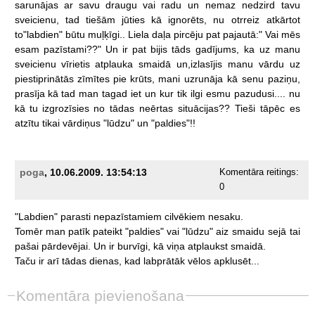
sarunājas
ar
savu
draugu
vai
radu
un
nemaz
nedzird
tavu
sveicienu,
tad
tiešām
jūties
kā
ignorēts,
nu
otrreiz
atkārtot
to"labdien"
būtu
muļķīgi..
Liela
daļa
pircēju
pat
pajautā:"
Vai
mēs
esam
pazīstami??"
Un
ir
pat
bijis
tāds
gadījums,
ka
uz
manu
sveicienu
vīrietis
atplauka
smaidā
un,izlasījis
manu
vārdu
uz
piestiprinātās
zīmītes
pie
krūts,
mani
uzrunāja
kā
senu
paziņu,
prasīja
kā
tad
man
tagad
iet
un
kur
tik
ilgi
esmu
pazudusi....
nu
kā
tu
izgrozīsies
no
tādas
neērtas
situācijas??
Tieši
tāpēc
es
atzītu
tikai
vārdiņus
"lūdzu"
un
"paldies"!!
poga
, 10.06.2009. 13:54:13
Komentāra reitings:
0
"Labdien"
parasti
nepazīstamiem
cilvēkiem
nesaku.
Tomēr
man
patīk
pateikt
"paldies"
vai
"lūdzu"
aiz
smaidu
sejā
tai
pašai
pārdevējai.
Un
ir
burvīgi,
kā
viņa
atplaukst
smaidā.
Taču
ir
arī
tādas
dienas,
kad
labprātāk
vēlos
apklusēt...
Komentāra pievienošana