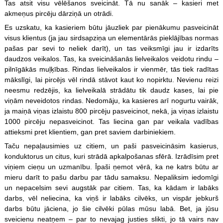
Tas atsit visu vēlēšanos sveicināt. Tā nu sanāk – kasieri met
akmeņus pircēju dārziņā un otrādi.
Es uzskatu, ka kasieriem būtu jāuzliek par pienākumu pasveicināt
visus klientus (ja jau sirdsapziņa un elementārās pieklājības normas
pašas par sevi to neliek darīt), un tas veiksmīgi jau ir izdarīts
daudzos veikalos. Tas, ka sveicināšanās lielveikalos veidotu rindu –
pilnīgākās muļķības. Rindas lielveikalos ir vienmēr, tās tiek radītas
mākslīgi, lai pircējs vēl rindā stāvot kaut ko nopirktu. Nevienu reizi
neesmu redzējis, ka lielveikalā strādātu tik daudz kases, lai pie
viņām neveidotos rindas. Nedomāju, ka kasieres arī nogurtu vairāk,
ja maiņā viņas izlaistu 800 pircēju pasveicinot, nekā, ja viņas izlaistu
1000 pircēju nepasveicinot. Tas liecina gan par veikala vadības
attieksmi pret klientiem, gan pret saviem darbiniekiem.
Taču nepaļausimies uz citiem, un paši pasveicināsim kasierus,
konduktorus un citus, kuri strādā apkalpošanas sfērā. Izrādīsim pret
viņiem cieņu un uzmanību. Īpaši ņemot vērā, ka ne katrs būtu ar
mieru darīt to pašu darbu par tādu samaksu. Nepaliksim iedomīgi
un nepacelsim sevi augstāk par citiem. Tas, ka kādam ir labāks
darbs, vēl neliecina, ka viņš ir labāks cilvēks, un vispār jebkurš
darbs būtu jāciena, jo šie cilvēki pūlas mūsu labā. Bet, ja jūsu
sveicienu neatņem – par to nevajag justies slikti, jo tā vairs nav