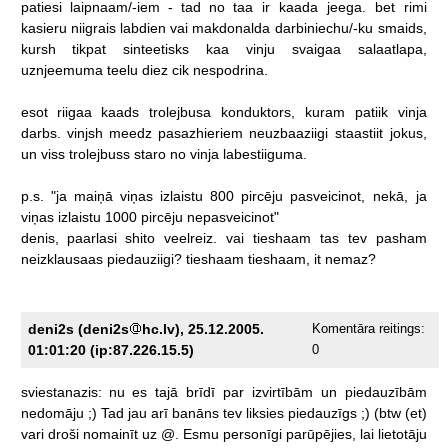
patiesi
laipnaam/-iem
-
tad
no
taa
ir
kaada
jeega.
bet
rimi
kasieru
niigrais
labdien
vai
makdonalda
darbiniechu/-ku
smaids,
kursh
tikpat
sinteetisks
kaa
vinju
svaigaa
salaatlapa,
uznjeemuma
teelu
diez
cik
nespodrina.
esot
riigaa
kaads
trolejbusa
konduktors,
kuram
patiik
vinja
darbs.
vinjsh
meedz
pasazhieriem
neuzbaaziigi
staastiit
jokus,
un
viss
trolejbuss
staro
no
vinja
labestiiguma.
p.s.
"ja
maiņā
viņas
izlaistu
800
pircēju
pasveicinot,
nekā,
ja
viņas
izlaistu
1000
pircēju
nepasveicinot"
denis,
paarlasi
shito
veelreiz.
vai
tieshaam
tas
tev
pasham
neizklausaas
piedauziigi?
tieshaam
tieshaam,
it
nemaz?
deni2s (deni2s
hc.lv), 25.12.2005.
Komentāra reitings:
01:01:20 (ip:87.226.15.5)
0
sviestanazis:
nu
es
tajā
brīdī
par
izvirtībām
un
piedauzībām
nedomāju
;)
Tad
jau
arī
banāns
tev
liksies
piedauzīgs
;)
(btw
(et)
vari
droši
nomainīt
uz
@.
Esmu
personīgi
parūpējies,
lai
lietotāju