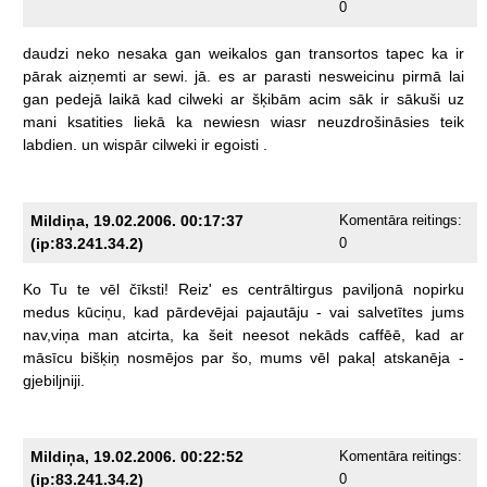
0
daudzi
neko
nesaka
gan
weikalos
gan
transortos
tapec
ka
ir
pārak
aizņemti
ar
sewi.
jā.
es
ar
parasti
nesweicinu
pirmā
lai
gan
pedejā
laikā
kad
cilweki
ar
šķibām
acim
sāk
ir
sākuši
uz
mani
ksatities
liekā
ka
newiesn
wiasr
neuzdrošināsies
teik
labdien.
un
wispār
cilweki
ir
egoisti
.
Mildiņa, 19.02.2006. 00:17:37
Komentāra reitings:
(ip:83.241.34.2)
0
Ko
Tu
te
vēl
čīksti!
Reiz'
es
centrāltirgus
paviljonā
nopirku
medus
kūciņu,
kad
pārdevējai
pajautāju
-
vai
salvetītes
jums
nav,viņa
man
atcirta,
ka
šeit
neesot
nekāds
caffēē,
kad
ar
māsīcu
bišķiņ
nosmējos
par
šo,
mums
vēl
pakaļ
atskanēja
-
gjebiljniji.
Mildiņa, 19.02.2006. 00:22:52
Komentāra reitings:
(ip:83.241.34.2)
0