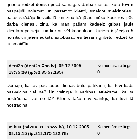
gribētu
redzēt
denisu
pēcd
samagas
darba
dienas,
kurā
tevi
ir
paspējuši
nolamāt
un
pazemot
klienti,
smaidot
sveicinoties..
patas
strādāju
lielveikalā,
un
zinu
kā
jūtas
mūsu
kasieres
pēc
darba
dienas..
zinu,
ka
man
pašam
kadeeiz
gribas
jaukt
klientam
pa
seju..
un
kur
nu
vēl
konduktori,
kuriem
ir
jāceļas
5
no
rīta
un
jālien
aukstā
autobusā..
es
tiešam
gribētu
redzēt
kā
tu
smaidītu..
deni2s (deni2s
hc.lv), 09.12.2005.
Komentāra reitings:
18:35:26 (ip:62.85.57.165)
0
Domāju,
ka
tev
pēc
tādas
dienas
būtu
patīkami,
ka
tevi
kāds
pasveicina
vai
ne?
Un
vainīga
ir
vadības
attieksme,
ka
tā
nostrādina,
vai
ne
tā?
Klients
taču
nav
vainīgs,
ka
tevi
tā
nostrādina.
mikus (mikus_r
inbox.lv), 10.12.2005.
Komentāra reitings:
08:15:15 (ip:213.175.122.78)
0