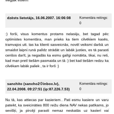
dzēsts lietotājs, 16.06.2007. 16:06:08
Komentāra reitings:
0
:)
forši,
visus
komentus
protams
nelasiiju,
bet
tagad
pēc
optimistes
komentāra,
man
prieks
ka
tiem
cilvēkiem
kasēs,
tramvajos
utt.
tas
ka
klienti
sasveicnās,
novēl
veiksmi
darbā
un
smaidot
laipni
runā
palīdz
strādāt
un
labāk
justies,
es
tā
parasti
cenšos
darīt,
ja
negadās
ka
esmu
galīgi
nomākta,
tikai,
nu
reti,
kad
man
pretī
tiešām
pasmaida
un
tā
:)
bet
kad
tiešām
redzu
ka
cilvēkam
labāk
paliek
,
ta
ir
forš
:)
sanchito (sancho2
inbox.lv),
Komentāra reitings:
22.04.2008. 09:27:51 (ip:87.226.7.53)
0
Nu
tā,
kas
attiecas
par
kasieriem..
Pati
esmu
kasiere
un
varu
pateikt,
ka
sveicināties
800
reižu
diena
NAV
nekas
patīkams,
jo
sevišķi,
ja
pircēji
parasti
nemaz
neskatās
uz
kasieri
vai