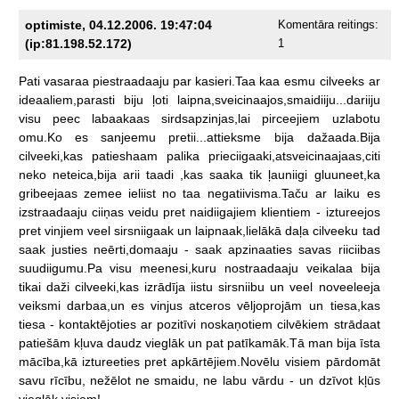
optimiste, 04.12.2006. 19:47:04
Komentāra reitings:
(ip:81.198.52.172)
1
Pati
vasaraa
piestraadaaju
par
kasieri.Taa
kaa
esmu
cilveeks
ar
ideaaliem,parasti
biju
ļoti
laipna,sveicinaajos,smaidiiju...dariiju
visu
peec
labaakaas
sirdsapzinjas,lai
pirceejiem
uzlabotu
omu.Ko
es
sanjeemu
pretii...attieksme
bija
dažaada.Bija
cilveeki,kas
patieshaam
palika
prieciigaaki,atsveicinaajaas,citi
neko
neteica,bija
arii
taadi
,kas
saaka
tik
ļauniigi
gluuneet,ka
gribeejaas
zemee
ieliist
no
taa
negatiivisma.Taču
ar
laiku
es
izstraadaaju
ciiņas
veidu
pret
naidiigajiem
klientiem
-
iztureejos
pret
vinjiem
veel
sirsniigaak
un
laipnaak,lielākā
daļa
cilveeku
tad
saak
justies
neērti,domaaju
-
saak
apzinaaties
savas
riiciibas
suudiigumu.Pa
visu
meenesi,kuru
nostraadaaju
veikalaa
bija
tikai
daži
cilveeki,kas
izrādīja
iistu
sirsniibu
un
veel
noveeleeja
veiksmi
darbaa,un
es
vinjus
atceros
vēljoprojām
un
tiesa,kas
tiesa
-
kontaktējoties
ar
pozitīvi
noskaņotiem
cilvēkiem
strādaat
patiešām
kļuva
daudz
vieglāk
un
pat
patīkamāk.Tā
man
bija
īsta
mācība,kā
iztureeties
pret
apkārtējiem.Novēlu
visiem
pārdomāt
savu
rīcību,
nežēlot
ne
smaidu,
ne
labu
vārdu
-
un
dzīvot
kļūs
viegļāk
visiem!