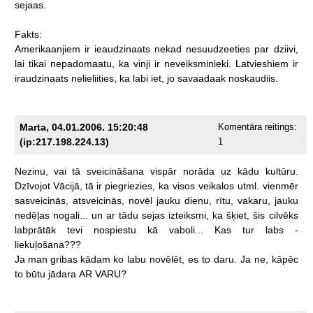
sejaas.
Fakts:
Amerikaanjiem
ir
ieaudzinaats
nekad
nesuudzeeties
par
dziivi,
lai
tikai
nepadomaatu,
ka
vinji
ir
neveiksminieki.
Latvieshiem
ir
iraudzinaats
nelieliities,
ka
labi
iet,
jo
savaadaak
noskaudiis.
Marta, 04.01.2006. 15:20:48
Komentāra reitings:
(ip:217.198.224.13)
1
Nezinu,
vai
tā
sveicināšana
vispār
norāda
uz
kādu
kultūru.
Dzīvojot
Vācijā,
tā
ir
piegriezies,
ka
visos
veikalos
utml.
vienmēr
sasveicinās,
atsveicinās,
novēl
jauku
dienu,
rītu,
vakaru,
jauku
nedēļas
nogali...
un
ar
tādu
sejas
izteiksmi,
ka
šķiet,
šis
cilvēks
labprātāk
tevi
nospiestu
kā
vaboli...
Kas
tur
labs
-
liekuļošana???
Ja
man
gribas
kādam
ko
labu
novēlēt,
es
to
daru.
Ja
ne,
kāpēc
to
būtu
jādara
AR
VARU?