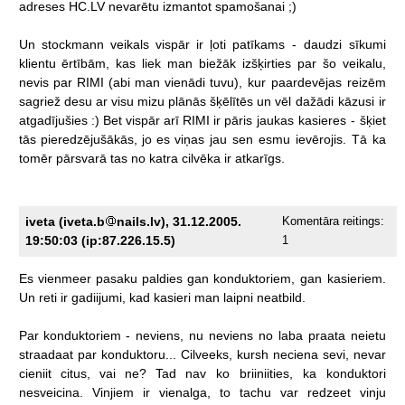
adreses
HC.LV
nevarētu
izmantot
spamošanai
;)
Un
stockmann
veikals
vispār
ir
ļoti
patīkams
-
daudzi
sīkumi
klientu
ērtībām,
kas
liek
man
biežāk
izšķirties
par
šo
veikalu,
nevis
par
RIMI
(abi
man
vienādi
tuvu),
kur
paardevējas
reizēm
sagriež
desu
ar
visu
mizu
plānās
šķēlītēs
un
vēl
dažādi
kāzusi
ir
atgadījušies
:)
Bet
vispār
arī
RIMI
ir
pāris
jaukas
kasieres
-
šķiet
tās
pieredzējušākās,
jo
es
viņas
jau
sen
esmu
ievērojis.
Tā
ka
tomēr
pārsvarā
tas
no
katra
cilvēka
ir
atkarīgs.
iveta (iveta.b
nails.lv), 31.12.2005.
Komentāra reitings:
19:50:03 (ip:87.226.15.5)
1
Es
vienmeer
pasaku
paldies
gan
konduktoriem,
gan
kasieriem.
Un
reti
ir
gadiijumi,
kad
kasieri
man
laipni
neatbild.
Par
konduktoriem
-
neviens,
nu
neviens
no
laba
praata
neietu
straadaat
par
konduktoru...
Cilveeks,
kursh
neciena
sevi,
nevar
cieniit
citus,
vai
ne?
Tad
nav
ko
briiniities,
ka
konduktori
nesveicina.
Vinjiem
ir
vienalga,
to
tachu
var
redzeet
vinju