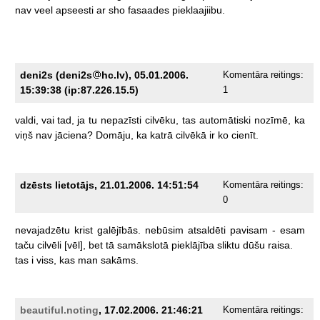
nav
veel
apseesti
ar
sho
fasaades
pieklaajiibu.
deni2s (deni2s
hc.lv), 05.01.2006.
Komentāra reitings:
15:39:38 (ip:87.226.15.5)
1
valdi,
vai
tad,
ja
tu
nepazīsti
cilvēku,
tas
automātiski
nozīmē,
ka
viņš
nav
jāciena?
Domāju,
ka
katrā
cilvēkā
ir
ko
cienīt.
dzēsts lietotājs, 21.01.2006. 14:51:54
Komentāra reitings:
0
nevajadzētu
krist
galējībās.
nebūsim
atsaldēti
pavisam
-
esam
taču
cilvēli
[vēl],
bet
tā
samākslotā
pieklājība
sliktu
dūšu
raisa.
tas
i
viss,
kas
man
sakāms.
beautiful.noting
, 17.02.2006. 21:46:21
Komentāra reitings: