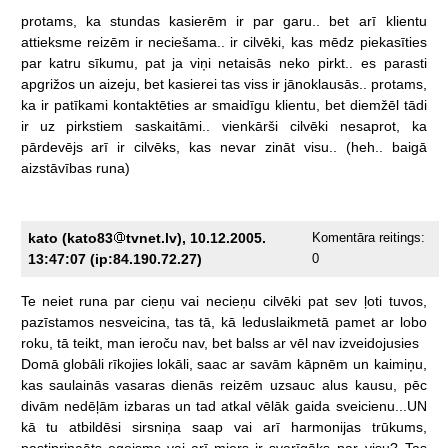
protams,
ka
stundas
kasierēm
ir
par
garu..
bet
arī
klientu
attieksme
reizēm
ir
neciešama..
ir
cilvēki,
kas
mēdz
piekasīties
par
katru
sīkumu,
pat
ja
viņi
netaisās
neko
pirkt..
es
parasti
apgrižos
un
aizeju,
bet
kasierei
tas
viss
ir
jānoklausās..
protams,
ka
ir
patīkami
kontaktēties
ar
smaidīgu
klientu,
bet
diemžēl
tādi
ir
uz
pirkstiem
saskaitāmi..
vienkārši
cilvēki
nesaprot,
ka
pārdevējs
arī
ir
cilvēks,
kas
nevar
zināt
visu..
(heh..
baigā
aizstāvības
runa)
kato (kato83
tvnet.lv), 10.12.2005.
Komentāra reitings:
13:47:07 (ip:84.190.72.27)
0
Te
neiet
runa
par
cieņu
vai
necieņu
cilvēki
pat
sev
ļoti
tuvos,
pazīstamos
nesveicina,
tas
tā,
kā
leduslaikmetā
pamet
ar
lobo
roku,
tā
teikt,
man
ieroču
nav,
bet
balss
ar
vēl
nav
izveidojusies
Domā
globāli
rīkojies
lokāli,
saac
ar
savām
kāpnēm
un
kaimiņu,
kas
saulainās
vasaras
dienās
reizēm
uzsauc
alus
kausu,
pēc
divām
nedēļām
izbaras
un
tad
atkal
vēlāk
gaida
sveicienu...UN
kā
tu
atbildēsi
sirsniņa
saap
vai
arī
harmonijas
trūkums,
pastiprinaāts
egoisms
vai
arī
miers
ir
svarīgāks
par
visu?
Tas