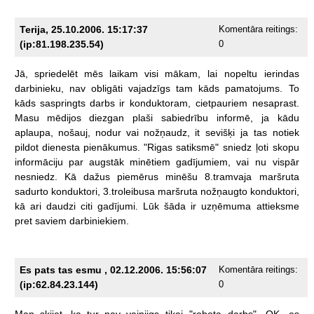
Terija, 25.10.2006. 15:17:37
Komentāra reitings:
(ip:81.198.235.54)
0
Jā,
spriedelēt
mēs
laikam
visi
mākam,
lai
nopeltu
ierindas
darbinieku,
nav
obligāti
vajadzīgs
tam
kāds
pamatojums.
To
kāds
saspringts
darbs
ir
konduktoram,
cietpauriem
nesaprast.
Masu
mēdijos
diezgan
plaši
sabiedrību
informē,
ja
kādu
aplaupa,
nošauj,
nodur
vai
nožņaudz,
it
sevišķi
ja
tas
notiek
pildot
dienesta
pienākumus.
"Rigas
satiksmē"
sniedz
ļoti
skopu
informāciju
par
augstāk
minētiem
gadījumiem,
vai
nu
vispār
nesniedz.
Kā
dažus
piemērus
minēšu
8.tramvaja
maršruta
sadurto
konduktori,
3.troleibusa
maršruta
nožņaugto
konduktori,
kā
ari
daudzi
citi
gadījumi.
Lūk
šāda
ir
uzņēmuma
attieksme
pret
saviem
darbiniekiem.
Es pats tas esmu , 02.12.2006. 15:56:07
Komentāra reitings:
(ip:62.84.23.144)
0
Man
skjiet,
ka
tur
nav
vainiigs
tikai
"robota
darbs".
OK,
es