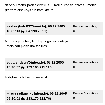
dzīvēs
līmens
padar
cilvēkus....
tādus
kādsir
dzīves
līmenis....
(katram
atsevišķi)
!
laikam
kka
tā
!
valdas (kato83
tvnet.lv), 06.12.2005.
Komentāra reitings:
10:05:10 (ip:84.190.76.31)
0
Man
tas
pats
bija,
kad
biju
iegriezies
latvijā
.......
Totāls
čau
pieklājība
fosīlijās.
edgars (dsgn
inbox.lv), 08.12.2005.
Komentāra reitings:
15:28:57 (ip:193.109.211.129)
0
trolejbusos
laikam
ir
savādāk.
mikus (mikus_r
inbox.lv), 09.12.2005.
Komentāra reitings:
08:10:52 (ip:213.175.122.78)
0