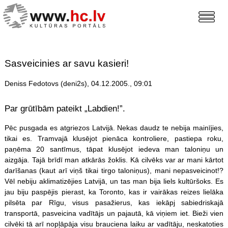
Sasveicinies ar savu kasieri!
Deniss Fedotovs (deni2s), 04.12.2005., 09:01
Par grūtībām pateikt „Labdien!”.
Pēc pusgada es atgriezos Latvijā. Nekas daudz te nebija mainījies,
tikai es. Tramvajā klusējot pienāca kontroliere, pastiepa roku,
paņēma 20 santīmus, tāpat klusējot iedeva man taloniņu un
aizgāja. Tajā brīdī man atkārās žoklis. Kā cilvēks var ar mani kārtot
darīšanas (kaut arī viņš tikai tirgo taloniņus), mani nepasveicinot!?
Vēl nebiju aklimatizējies Latvijā, un tas man bija liels kultūršoks. Es
jau biju paspējis pierast, ka Toronto, kas ir vairākas reizes lielāka
pilsēta par Rīgu, visus pasažierus, kas iekāpj sabiedriskajā
transportā, pasveicina vadītājs un pajautā, kā viņiem iet. Bieži vien
cilvēki tā arī nopļāpāja visu brauciena laiku ar vadītāju, neskatoties