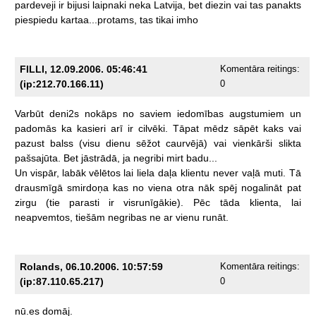
pardeveji
ir
bijusi
laipnaki
neka
Latvija,
bet
diezin
vai
tas
panakts
piespiedu
kartaa...protams,
tas
tikai
imho
FILLI, 12.09.2006. 05:46:41
Komentāra reitings:
(ip:212.70.166.11)
0
Varbūt
deni2s
nokāps
no
saviem
iedomības
augstumiem
un
padomās
ka
kasieri
arī
ir
cilvēki.
Tāpat
mēdz
sāpēt
kaks
vai
pazust
balss
(visu
dienu
sēžot
caurvējā)
vai
vienkārši
slikta
pašsajūta.
Bet
jāstrādā,
ja
negribi
mirt
badu...
Un
vispār,
labāk
vēlētos
lai
liela
daļa
klientu
never
vaļā
muti.
Tā
drausmīgā
smirdoņa
kas
no
viena
otra
nāk
spēj
nogalināt
pat
zirgu
(tie
parasti
ir
visrunīgākie).
Pēc
tāda
klienta,
lai
neapvemtos,
tiešām
negribas
ne
ar
vienu
runāt.
Rolands, 06.10.2006. 10:57:59
Komentāra reitings:
(ip:87.110.65.217)
0
nū.es
domāj.