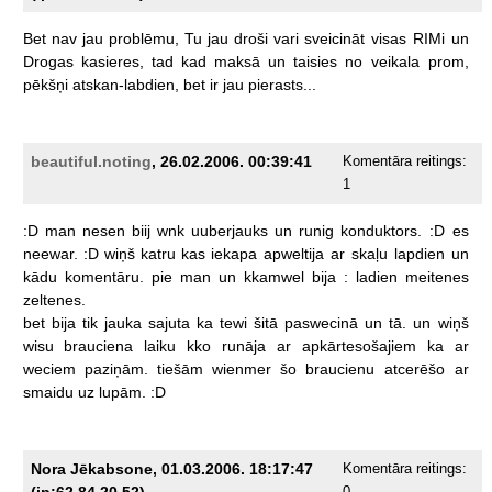
Bet
nav
jau
problēmu,
Tu
jau
droši
vari
sveicināt
visas
RIMi
un
Drogas
kasieres,
tad
kad
maksā
un
taisies
no
veikala
prom,
pēkšņi
atskan-labdien,
bet
ir
jau
pierasts...
beautiful.noting
, 26.02.2006. 00:39:41
Komentāra reitings:
1
:D
man
nesen
biij
wnk
uuberjauks
un
runig
konduktors.
:D
es
neewar.
:D
wiņš
katru
kas
iekapa
apweltija
ar
skaļu
lapdien
un
kādu
komentāru.
pie
man
un
kkamwel
bija
:
ladien
meitenes
zeltenes.
bet
bija
tik
jauka
sajuta
ka
tewi
šitā
paswecinā
un
tā.
un
wiņš
wisu
brauciena
laiku
kko
runāja
ar
apkārtesošajiem
ka
ar
weciem
paziņām.
tiešām
wienmer
šo
braucienu
atcerēšo
ar
smaidu
uz
lupām.
:D
Nora Jēkabsone, 01.03.2006. 18:17:47
Komentāra reitings:
(ip:62.84.20.52)
0