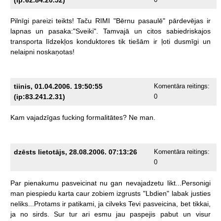
Pilnīgi
pareizi
teikts!
Taču
RIMI
"Bērnu
pasaulē"
pārdevējas
ir
lapnas
un
pasaka:"Sveiki".
Tamvajā
un
citos
sabiedriskajos
transporta
līdzekļos
konduktores
tik
tiešām
ir
ļoti
dusmīgi
un
nelaipni
noskaņotas!
tiinis, 01.04.2006. 19:50:55
Komentāra reitings:
(ip:83.241.2.31)
0
Kam
vajadzīgas
fucking
formalitātes?
Ne
man.
dzēsts lietotājs, 28.08.2006. 07:13:26
Komentāra reitings:
0
Par
pienakumu
pasveicinat
nu
gan
nevajadzetu
likt...Personigi
man
piespiedu
karta
caur
zobiem
izgrusts
"Lbdien"
labak
justies
neliks...Protams
ir
patikami,
ja
cilveks
Tevi
pasveicina,
bet
tikkai,
ja
no
sirds.
Sur
tur
ari
esmu
jau
paspejis
pabut
un
visur