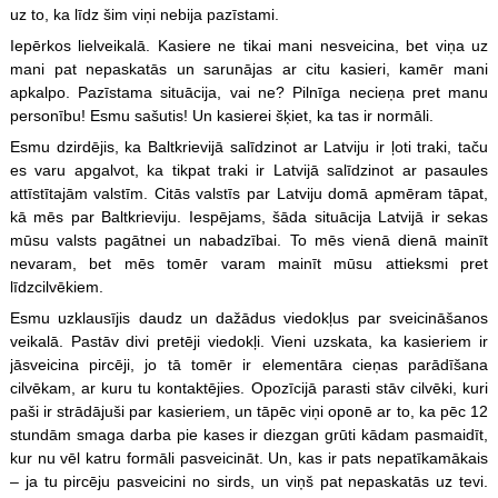
uz to, ka līdz šim viņi nebija pazīstami.
Iepērkos lielveikalā. Kasiere ne tikai mani nesveicina, bet viņa uz
mani pat nepaskatās un sarunājas ar citu kasieri, kamēr mani
apkalpo. Pazīstama situācija, vai ne? Pilnīga necieņa pret manu
personību! Esmu sašutis! Un kasierei šķiet, ka tas ir normāli.
Esmu dzirdējis, ka Baltkrievijā salīdzinot ar Latviju ir ļoti traki, taču
es varu apgalvot, ka tikpat traki ir Latvijā salīdzinot ar pasaules
attīstītajām valstīm. Citās valstīs par Latviju domā apmēram tāpat,
kā mēs par Baltkrieviju. Iespējams, šāda situācija Latvijā ir sekas
mūsu valsts pagātnei un nabadzībai. To mēs vienā dienā mainīt
nevaram, bet mēs tomēr varam mainīt mūsu attieksmi pret
līdzcilvēkiem.
Esmu uzklausījis daudz un dažādus viedokļus par sveicināšanos
veikalā. Pastāv divi pretēji viedokļi. Vieni uzskata, ka kasieriem ir
jāsveicina pircēji, jo tā tomēr ir elementāra cieņas parādīšana
cilvēkam, ar kuru tu kontaktējies. Opozīcijā parasti stāv cilvēki, kuri
paši ir strādājuši par kasieriem, un tāpēc viņi oponē ar to, ka pēc 12
stundām smaga darba pie kases ir diezgan grūti kādam pasmaidīt,
kur nu vēl katru formāli pasveicināt. Un, kas ir pats nepatīkamākais
– ja tu pircēju pasveicini no sirds, un viņš pat nepaskatās uz tevi.