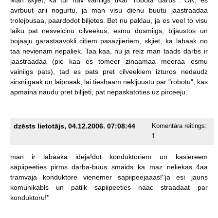
avrbuut
arii
nogurtu,
ja
man
visu
dienu
buutu
jaastraadaa
trolejbusaa,
paardodot
biljetes.
Bet
nu
paklau,
ja
es
veel
to
visu
laiku
pat
nesveicinu
cilveekus,
esmu
dusmiigs,
bljaustos
un
bojaaju
garastaavokli
citiem
pasazjieriem,
skjiet,
ka
labaak
no
taa
nevienam
nepaliek.
Taa
kaa,
nu
ja
reiz
man
taads
darbs
ir
jaastraadaa
(pie
kaa
es
tomeer
zinaamaa
meeraa
esmu
vainiigs
pats),
tad
es
pats
pret
cilveekiem
izturos
nedaudz
sirsniigaak
un
laipnaak,
lai
tieshaam
nekljuustu
par
"robotu",
kas
apmaina
naudu
pret
billjeti,
pat
nepaskatoties
uz
pirceeju.
dzēsts lietotājs, 04.12.2006. 07:08:44
Komentāra reitings:
1
man
ir
labaaka
ideja!dot
konduktoriem
un
kasiereem
sapiipeeties
pirms
darba-buus
smaids
ka
maz
neliekas..4aa
tramvaja
konduktore
vienemer
sapiipeejaaas!''ja
esi
jauns
komunikabls
un
patiik
sapiipeeties
naac
straadaat
par
konduktoru!''