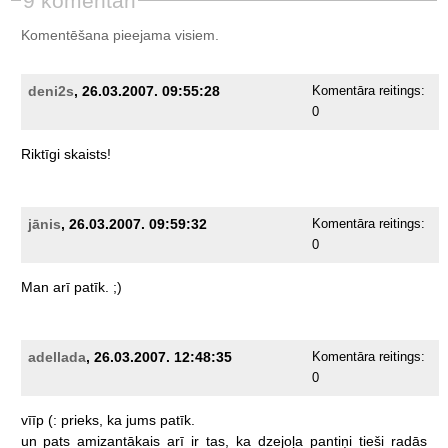
9 komentāri
Komentēšana pieejama visiem.
deni2s
, 26.03.2007. 09:55:28
Komentāra reitings:
0
Riktīgi
skaists!
jānis
, 26.03.2007. 09:59:32
Komentāra reitings:
0
Man
arī
patīk.
;)
adellada
, 26.03.2007. 12:48:35
Komentāra reitings:
0
vīīp
(:
prieks,
ka
jums
patīk.
un
pats
amizantākais
arī
ir
tas,
ka
dzejoļa
pantiņi
tieši
radās