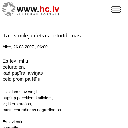
Tā es mīlēju četras ceturtdienas
Alice, 26.03.2007., 06:00
Es tevi mīlu
ceturtdien,
kad papīra laiviņas
peld prom pa Nīlu
Uz ielām stāv vīriņi,
augšup paceltiem katliņiem,
viņi ķer krītošos,
mūsu ceturtdienas nogurdinātos
Es tevi mīlu
ceturtdien,