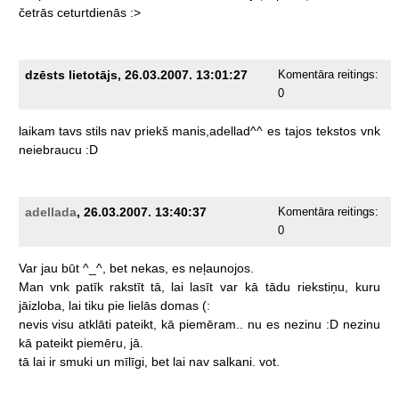
četrās
ceturtdienās
:>
dzēsts lietotājs, 26.03.2007. 13:01:27
Komentāra reitings:
0
laikam
tavs
stils
nav
priekš
manis,adellad^^
es
tajos
tekstos
vnk
neiebraucu
:D
adellada
, 26.03.2007. 13:40:37
Komentāra reitings:
0
Var
jau
būt
^_^,
bet
nekas,
es
neļaunojos.
Man
vnk
patīk
rakstīt
tā,
lai
lasīt
var
kā
tādu
riekstiņu,
kuru
jāizloba,
lai
tiku
pie
lielās
domas
(:
nevis
visu
atklāti
pateikt,
kā
piemēram..
nu
es
nezinu
:D
nezinu
kā
pateikt
piemēru,
jā.
tā
lai
ir
smuki
un
mīlīgi,
bet
lai
nav
salkani.
vot.