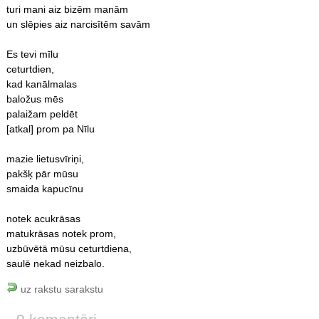
turi mani aiz bizēm manām
un slēpies aiz narcisītēm savām
Es tevi mīlu
ceturtdien,
kad kanālmalas
baložus mēs
palaižam peldēt
[atkal] prom pa Nīlu
mazie lietusvīriņi,
pakšķ pār mūsu
smaida kapucīnu
notek acukrāsas
matukrāsas notek prom,
uzbūvētā mūsu ceturtdiena,
saulē nekad neizbalo.
uz rakstu sarakstu