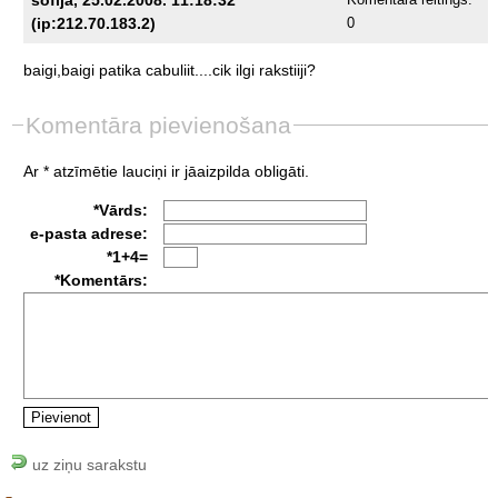
(ip:212.70.183.2)
0
baigi,baigi
patika
cabuliit....cik
ilgi
rakstiiji?
Komentāra pievienošana
Ar * atzīmētie lauciņi ir jāaizpilda obligāti.
*Vārds:
e-pasta adrese:
*1+4=
*Komentārs:
uz ziņu sarakstu