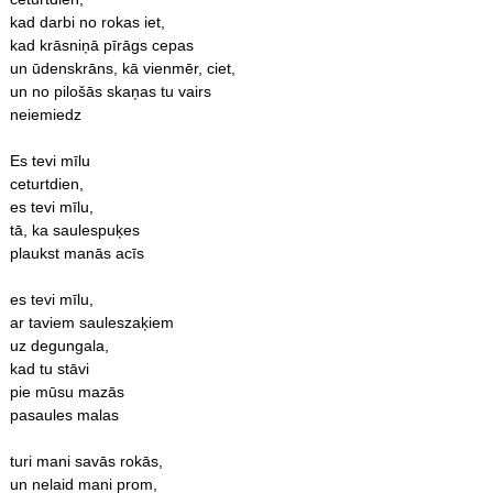
kad darbi no rokas iet,
kad krāsniņā pīrāgs cepas
un ūdenskrāns, kā vienmēr, ciet,
un no pilošās skaņas tu vairs
neiemiedz
Es tevi mīlu
ceturtdien,
es tevi mīlu,
tā, ka saulespuķes
plaukst manās acīs
es tevi mīlu,
ar taviem sauleszaķiem
uz degungala,
kad tu stāvi
pie mūsu mazās
pasaules malas
turi mani savās rokās,
un nelaid mani prom,