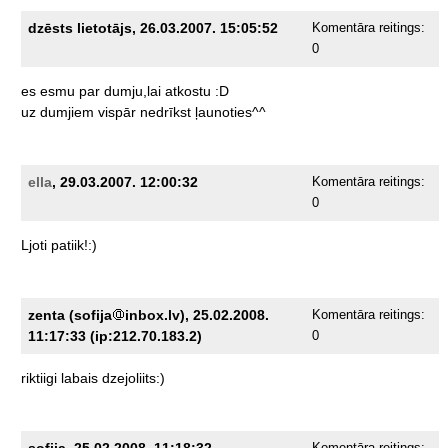
dzēsts lietotājs, 26.03.2007. 15:05:52
Komentāra reitings:
0
es
esmu
par
dumju,lai
atkostu
:D
uz
dumjiem
vispār
nedrīkst
ļaunoties^^
ella
, 29.03.2007. 12:00:32
Komentāra reitings:
0
Ljoti
patiik!:)
zenta (sofija
inbox.lv), 25.02.2008.
Komentāra reitings:
11:17:33 (ip:212.70.183.2)
0
riktiigi
labais
dzejoliits:)
sofija, 25.02.2008. 11:18:32
Komentāra reitings: