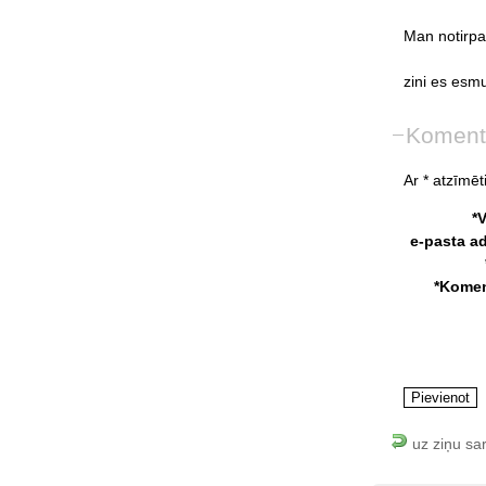
Man
notirpa
zini
es
esm
Koment
Ar * atzīmēti
*
e-pasta a
*Komen
uz ziņu sa