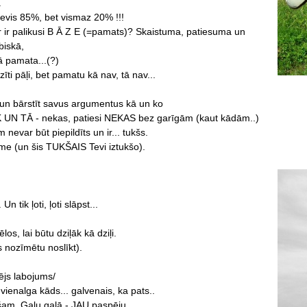
.
nevis 85%, bet vismaz 20% !!!
r ir palikusi B Ā Z E (=pamats)? Skaistuma, patiesuma un
biskā,
lā pamata...(?)
dzīti pāļi, bet pamatu kā nav, tā nav...
t un bārstīt savus argumentus kā un ko
IK UN TĀ - nekas, patiesi NEKAS bez garīgām (kaut kādām..)
nevar būt piepildīts un ir... tukšs.
e (un šis TUKŠAIS Tevi iztukšo).
n tik ļoti, ļoti slāpst...
los, lai būtu dziļāk kā dziļi.
as nozīmētu noslīkt).
ējs labojums/
vienalga kāds... galvenais, ka pats..
šam. Galu galā - JAU paspēju