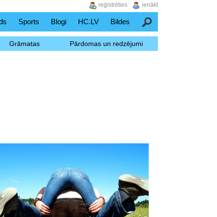
reģistrēties
ienākt
ds
Sports
Blogi
HC.LV
Bildes
Meklēšana
Grāmatas
Pārdomas un redzējumi