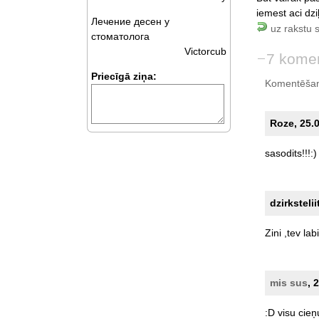
iemest aci dziļ
Лечение десен у
uz rakstu 
стоматолога
Victorcub
7 komen
Priecīgā ziņa:
Komentēšan
Roze, 25.0
sasodits!!!:)
dzirksteli
Zini
,tev
labi
mis sus
, 
:D
visu
cieņ