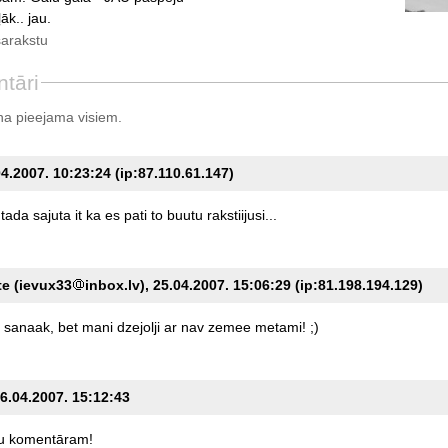
āk.. jau.
sarakstu
tāri
a pieejama visiem.
4.2007. 10:23:24 (ip:87.110.61.147)
tada
sajuta
it
ka
es
pati
to
buutu
rakstiijusi...
ite (ievux33
inbox.lv), 25.04.2007. 15:06:29 (ip:81.198.194.129)
sanaak,
bet
mani
dzejolji
ar
nav
zemee
metami!
;)
26.04.2007. 15:12:43
u
komentāram!