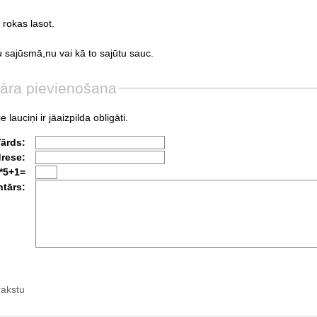
rokas
lasot.
u
sajūsmā,nu
vai
kā
to
sajūtu
sauc.
āra pievienošana
e lauciņi ir jāaizpilda obligāti.
Vārds:
drese:
*5+1=
tārs:
rakstu