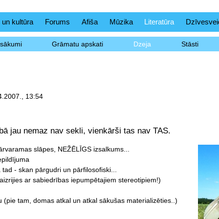
 un kultūra
Forums
Afiša
Mūzika
Literatūra
Dzīvesvei
asākumi
Grāmatu apskati
Dzeja
Stāsti
4.2007., 13:54
bā jau nemaz nav sekli, vienkārši tas nav TAS.
rvaramas slāpes, NEŽĒLĪGS izsalkums...
epildījuma
 tad - skan pārgudri un pārfilosofiski...
aizrijies ar sabiedrības iepumpētajiem stereotipiem!)
 (pie tam, domas atkal un atkal sākušas materializēties..)