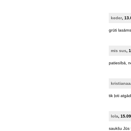
keder
, 13
grūti
lasāms
mis sus
, 
patiesībā,
n
kristianaa
tik
ļoti
atgād
lola
, 15.0
saukšu
Jūs