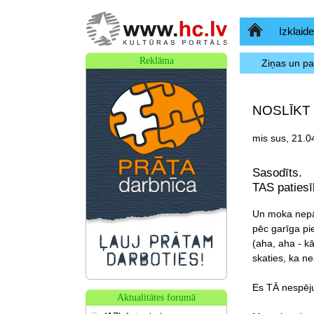
Sākumlapa
Izklaide
Reklāma
Ziņas un p
NOSLĪKT
mis sus, 21.0
Sasodīts.
TAS patiesī
Un moka nepā
pēc garīga pi
(aha, aha - kā
skaties, ka ne
Es TĀ nespēju
Aktualitātes forumā