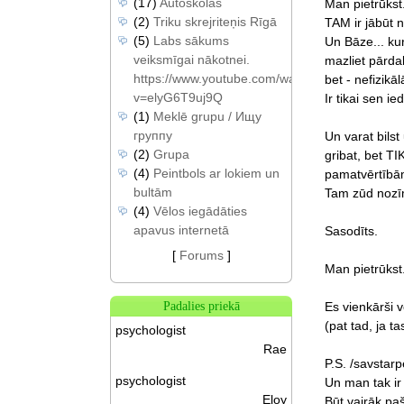
(17)
Autoskolas
Man pietrūkst
(2)
Triku skrejriteņis Rīgā
TAM ir jābūt 
(5)
Labs sākums
Un Bāze... ku
veiksmīgai nākotnei.
mazliet pārda
https://www.youtube.com/watch?
bet - nefizikā
v=elyG6T9uj9Q
Ir tikai sen ie
(1)
Meklē grupu / Ищу
группу
Un varat bils
(2)
Grupa
gribat, bet T
(4)
Peintbols ar lokiem un
pamatvērtībām 
bultām
Tam zūd nozīm
(4)
Vēlos iegādāties
apavus internetā
Sasodīts.
[
Forums
]
Man pietrūkst. U
Es vienkārši vē
Padalies priekā
(pat tad, ja t
psychologist
Rae
P.S. /savstarp
psychologist
Un man tak ir 
Eloy
Būt vairāk pa