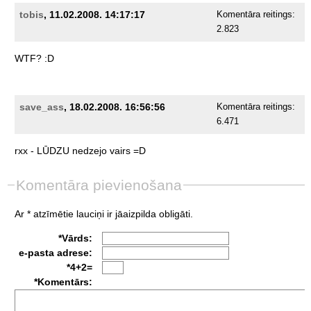
tobis
, 11.02.2008. 14:17:17
Komentāra reitings:
2.823
WTF?
:D
save_ass
, 18.02.2008. 16:56:56
Komentāra reitings:
6.471
rxx
-
LŪDZU
nedzejo
vairs
=D
Komentāra pievienošana
Ar * atzīmētie lauciņi ir jāaizpilda obligāti.
*Vārds:
e-pasta adrese:
*4+2=
*Komentārs: