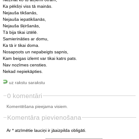
Ka pēkšņi viss tā mainās.
Nejauša tikšanās,
Nejauša iepatikšanās,
Nejauša šķiršanās,
Tā bija tikai iztēlē.
Samierināties ar domu,
Ka tā ir tikai doma.
Nosapņots un nepabeigts sapnis,
Kam beigas izlemt var tikai katrs pats.
Nav nozīmes censties.
Nekad nepiekāpties.
uz rakstu sarakstu
0 komentāri
Komentēšana pieejama visiem.
Komentāra pievienošana
Ar * atzīmētie lauciņi ir jāaizpilda obligāti.