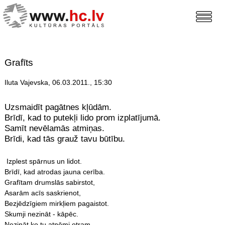
Grafīts
Iluta Vajevska, 06.03.2011., 15:30
Uzsmaidīt pagātnes kļūdām.
Brīdī, kad to putekļi lido prom izplatījumā.
Samīt nevēlamās atmiņas.
Brīdi, kad tās grauž tavu būtību.
Izplest spārnus un lidot.
Brīdī, kad atrodas jauna cerība.
Grafītam drumslās sabirstot,
Asarām acīs saskrienot,
Bezjēdzīgiem mirkļiem pagaistot.
Skumji nezināt - kāpēc.
Nezināt ko tu atņēmi otram,