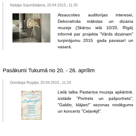
Nataļja Sujunšalijeva, 20.04.2015., 11:35
Atsaucoties auditorijas interesei,
Dekoratīvās mākslas un dizaina
muzejs (Skārņu ielā 10/20, Rīgā)
informē par projekta "Vārds dizainam"
turpinājumu 2015. gada pavasarī un
vasarā.
Pasākumi Tukumā no 20. - 26. aprīlim
Gundega Rugāja, 20.04.2015., 11:24
Lielā talka Pastariņa muzeja apkārtnē,
izstāde "Portrets un pašportrets",
"Galdiņ, klājies!" sezonas noslēgums
un koncerts "Ceļavējš".