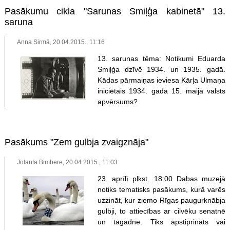
Pasākumu cikla "Sarunas Smiļģa kabinetā" 13.
saruna
Anna Sirmā, 20.04.2015., 11:16
13. sarunas tēma: Notikumi Eduarda
Smiļģa dzīvē 1934. un 1935. gadā.
Kādas pārmaiņas ieviesa Kārļa Ulmaņa
iniciētais 1934. gada 15. maija valsts
apvērsums?
Pasākums "Zem gulbja zvaigznāja"
Jolanta Bimbere, 20.04.2015., 11:03
23. aprīlī plkst. 18:00 Dabas muzejā
notiks tematisks pasākums, kurā varēs
uzzināt, kur ziemo Rīgas paugurknābja
gulbji, to attiecības ar cilvēku senatnē
un tagadnē. Tiks apstiprināts vai