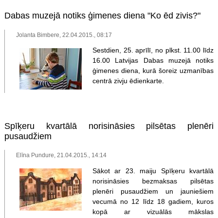
Dabas muzejā notiks ģimenes diena "Ko ēd zivis?"
Jolanta Bimbere, 22.04.2015., 08:17
Sestdien, 25. aprīlī, no plkst. 11.00 līdz
16.00 Latvijas Dabas muzejā notiks
ģimenes diena, kurā šoreiz uzmanības
centrā zivju ēdienkarte.
Spīķeru kvartālā norisināsies pilsētas plenēri
pusaudžiem
Elīna Pundure, 21.04.2015., 14:14
Sākot ar 23. maiju Spīķeru kvartālā
norisināsies bezmaksas pilsētas
plenēri pusaudžiem un jauniešiem
vecumā no 12 līdz 18 gadiem, kuros
kopā ar vizuālās mākslas