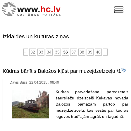
Izklaides un kultūras ziņas
«
32
33
34
35
36
37
38
39
40
»
Kūdras bānītis Baložos kļūst par muzejdzelzceļu
/1
Dāvis Bušs, 22.04.2015., 08:40
Kūdras pārvadāšanai paredzētais
šaursliežu dzelzceļš Ķekavas novada
Baložos pamazām pārtop par
muzejdzelzceļu, kas vēstīs par kūdras
ieguves tradīcijām agrāk un tagadnē.