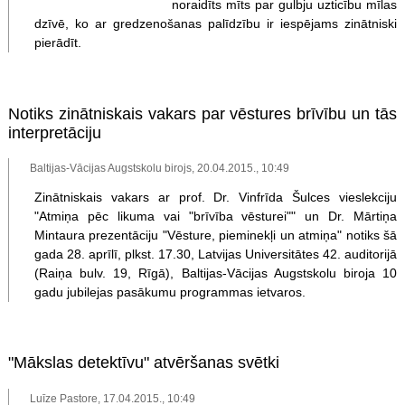
noraidīts mīts par gulbju uzticību mīlas
dzīvē, ko ar gredzenošanas palīdzību ir iespējams zinātniski
pierādīt.
Notiks zinātniskais vakars par vēstures brīvību un tās
interpretāciju
Baltijas-Vācijas Augstskolu birojs, 20.04.2015., 10:49
Zinātniskais vakars ar prof. Dr. Vinfrīda Šulces vieslekciju
"Atmiņa pēc likuma vai "brīvība vēsturei"" un Dr. Mārtiņa
Mintaura prezentāciju "Vēsture, pieminekļi un atmiņa" notiks šā
gada 28. aprīlī, plkst. 17.30, Latvijas Universitātes 42. auditorijā
(Raiņa bulv. 19, Rīgā), Baltijas-Vācijas Augstskolu biroja 10
gadu jubilejas pasākumu programmas ietvaros.
"Mākslas detektīvu" atvēršanas svētki
Luīze Pastore, 17.04.2015., 10:49