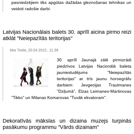
pasniedzējiem tiks apgūtas dažādas gleznošanas tehnikas un
veidoti radošie darbi.
Latvijas Nacionālais balets 30. aprīlī aicina pirmo reizi
atklāt "Neiepazītās teritorijas"
Irbe Treile, 20.04.2015., 11:39
30. aprīlī Jaunajā zālē pirmizrādi
piedzīvos Latvijas Nacionālā baleta
jauniestudējums "Neiepazītās
teritorijas" ar trīs jaunu horoegrāfu
darbiem: Jevgeņijas Trautmanes
"Dziļumā", Elzas Leimanes-Martinovas
"Tikko" un Milanas Komarovas "Tuvāk ekvatoram".
Dekoratīvās mākslas un dizaina muzejs turpinās
pasākumu programmu "Vārds dizainam"