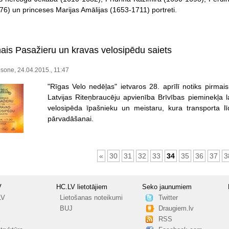
6) un princeses Marijas Amālijas (1653-1711) portreti.
mais Pasažieru un kravas velosipēdu saiets
sone, 24.04.2015., 11:47
"Rīgas Velo nedēļas" ietvaros 28. aprīlī notiks pirmai
Latvijas Riteņbraucēju apvienība Brīvības pieminekļa 
velosipēda īpašnieku un meistaru, kura transporta lī
pārvadāšanai.
«
30
31
32
33
34
35
36
37
3
V
HC.LV lietotājiem
Seko jaunumiem
LV
Lietošanas noteikumi
Twitter
BUJ
Draugiem.lv
RSS