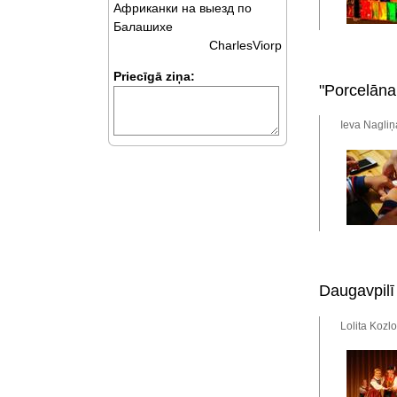
Африканки на выезд по
Балашихе
CharlesViorp
Priecīgā ziņa:
"Porcelāna
Ieva Nagliņ
Daugavpilī 
Lolita Kozl