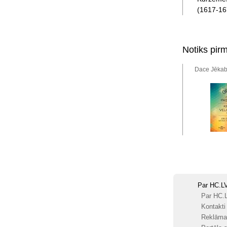
(1617-167
Notiks pir
Dace Jēkab
Par HC.L
Par HC.
Kontakti
Reklāma