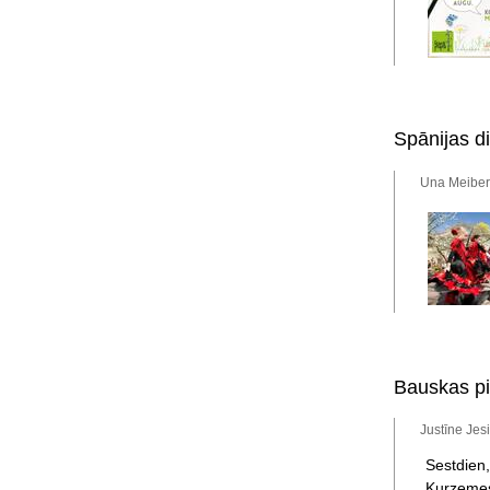
Spānijas d
Una Meiberg
Bauskas pi
Justīne Jes
Sestdien
Kurzemes