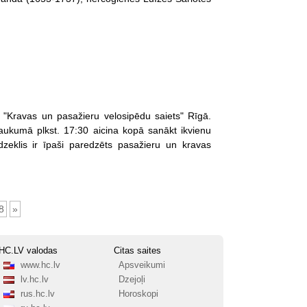
s "Kravas un pasažieru velosipēdu saiets" Rīgā.
laukumā plkst. 17:30 aicina kopā sanākt ikvienu
dzeklis ir īpaši paredzēts pasažieru un kravas
8
»
HC.LV valodas
Citas saites
www.hc.lv
Apsveikumi
lv.hc.lv
Dzejoļi
rus.hc.lv
Horoskopi