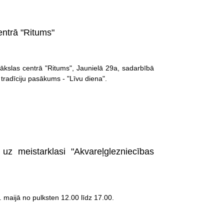
entrā "Ritums"
mākslas centrā "Ritums", Jaunielā 29a, sadarbībā
u tradīciju pasākums - "Līvu diena".
z meistarklasi "Akvareļglezniecības
 maijā no pulksten 12.00 līdz 17.00.