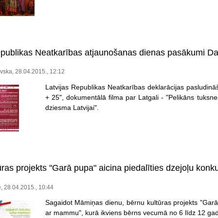
epublikas Neatkarības atjaunošanas dienas pasākumi Da
ovska, 28.04.2015., 12:12
Latvijas Republikas Neatkarības deklarācijas pasludinā
+ 25", dokumentālā filma par Latgali - "Pelikāns tuksnes
dziesma Latvijai".
ras projekts "Garā pupa" aicina piedalīties dzejoļu kon
, 28.04.2015., 10:44
Sagaidot Māmiņas dienu, bērnu kultūras projekts "Gar
ar mammu", kurā ikviens bērns vecumā no 6 līdz 12 gadi