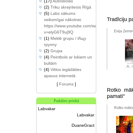
(17)
Autoskolas
(2)
Triku skrejriteņis Rīgā
(5)
Labs sākums
Tradīciju 
veiksmīgai nākotnei.
https://www.youtube.com/watch?
Evija Zerne
v=elyG6T9uj9Q
(1)
Meklē grupu / Ищу
группу
(2)
Grupa
(4)
Peintbols ar lokiem un
bultām
(4)
Vēlos iegādāties
apavus internetā
[
Forums
]
Rotko māk
pamati"
Padalies priekā
Rotko māksl
Labvakar
Labvakar
DuaneGract