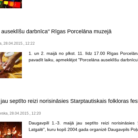
 auseklīšu darbnīca" Rīgas Porcelāna muzejā
a, 28.04.2015., 12:22
1. un 2. maijā no plkst. 11. līdz 17.00 Rīgas Porcelā
pavadīt laiku, apmeklējot "Porcelāna auseklīšu darbnīcu
jau septīto reizi norisināsies Starptautiskais folkloras fes
ovska, 28.04.2015., 12:20
Daugavpilī 1.-3. maijā jau septīto reizi norisināsies S
Latgalē", kuru kopš 2004.gada organizē Daugavpils Poļu