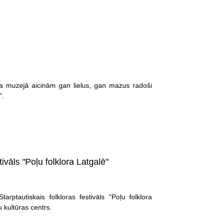
na muzejā aicinām gan lielus, gan mazus radoši
".
tivāls "Poļu folklora Latgalē"
tarptautiskais folkloras festivāls "Poļu folklora
 kultūras centrs.