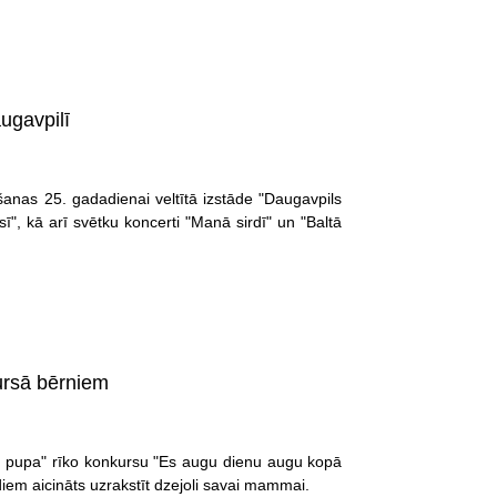
ugavpilī
šanas 25. gadadienai veltītā izstāde "Daugavpils
ī", kā arī svētku koncerti "Manā sirdī" un "Baltā
kursā bērniem
ā pupa" rīko konkursu "Es augu dienu augu kopā
em aicināts uzrakstīt dzejoli savai mammai.