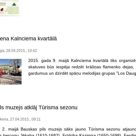
iena Kalnciema kvartālā
a, 28.04.2015., 10:42
2015. gada 9. maijā Kalnciema kvartālā tiks organizē
skatuves būs iespēja redzēt krāšņas flamenko dejas,
gardumus un dzirdēt spāņu melodijas grupas "Los Daug
ls muzejs atklāj Tūrisma sezonu
ikena, 27.04.2015., 09:11
, 2. maijā Bauskas pils muzejs sāks jauno Tūrisma sezonu atjaunota
 hercogu Jēkaba (1610-1682), Frīdriha Kazimira (1650-1698), Ferdin