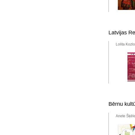
Latvijas R
Lolita Kozl
Bērnu kultū
Anete Šķēle