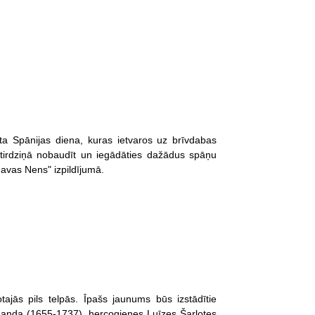
ta Spānijas diena, kuras ietvaros uz brīvdabas
 tirdziņā nobaudīt un iegādāties dažādus spāņu
avas Nens" izpildījumā.
jās pils telpās. Īpašs jaunums būs izstādītie
anda (1655-1737), hercogienes Luīzes Šarlotes