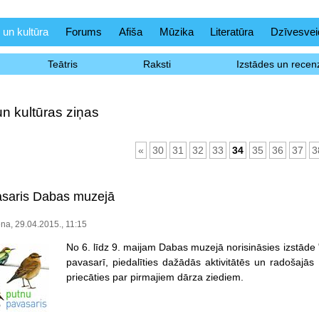
 un kultūra
Forums
Afiša
Mūzika
Literatūra
Dzīvesvei
Teātris
Raksti
Izstādes un recenz
un kultūras ziņas
«
30
31
32
33
34
35
36
37
3
asaris Dabas muzejā
na, 29.04.2015., 11:15
No 6. līdz 9. maijam Dabas muzejā norisināsies izstāde 
pavasarī, piedalīties dažādās aktivitātēs un radošajā
priecāties par pirmajiem dārza ziediem.