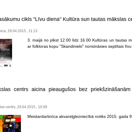
pasākumu cikls "Līvu diena" Kultūra sun tautas mākslas c
vica, 29.04.2015., 11:13
3. maijā no plkst 12.00 līdz 16.00 Kultūras un tautas 
ar folkloras kopu "Skandinieki" norisināsies septītais līv
slas centrs aicina pieaugušos bez priekšzināšanām u
as centrs, 29.04.2015., 10:09
Meistardarbnīca akvareļglezniecībā notiks 2015. gada 9.