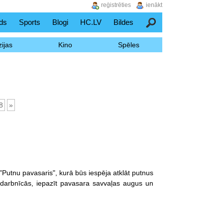
reģistrēties
ienākt
ds
Sports
Blogi
HC.LV
Bildes
Meklēšana
ijas
Kino
Spēles
8
»
"Putnu pavasaris", kurā būs iespēja atklāt putnus
s darbnīcās, iepazīt pavasara savvaļas augus un