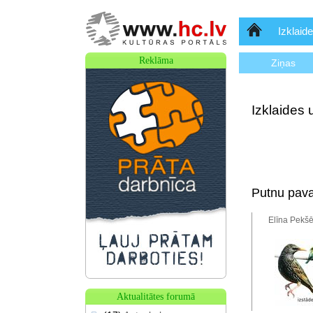
Sākumlapa
Izklaide
Reklāma
Ziņas
Izklaides 
Putnu pav
Elīna Pekšē
Aktualitātes forumā