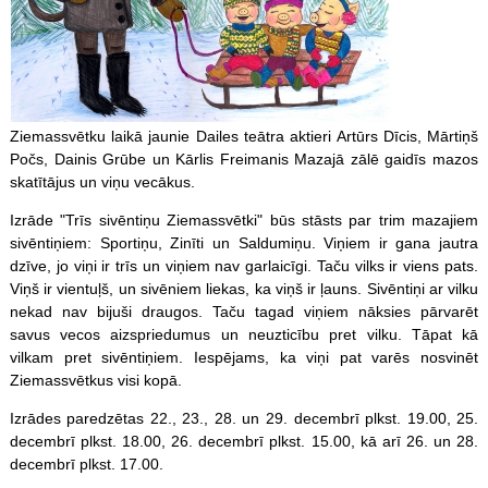
Ziemassvētku laikā jaunie Dailes teātra aktieri Artūrs Dīcis, Mārtiņš
Počs, Dainis Grūbe un Kārlis Freimanis Mazajā zālē gaidīs mazos
skatītājus un viņu vecākus.
Izrāde "Trīs sivēntiņu Ziemassvētki" būs stāsts par trim mazajiem
sivēntiņiem: Sportiņu, Zinīti un Saldumiņu. Viņiem ir gana jautra
dzīve, jo viņi ir trīs un viņiem nav garlaicīgi. Taču vilks ir viens pats.
Viņš ir vientuļš, un sivēniem liekas, ka viņš ir ļauns. Sivēntiņi ar vilku
nekad nav bijuši draugos. Taču tagad viņiem nāksies pārvarēt
savus vecos aizspriedumus un neuzticību pret vilku. Tāpat kā
vilkam pret sivēntiņiem. Iespējams, ka viņi pat varēs nosvinēt
Ziemassvētkus visi kopā.
Izrādes paredzētas 22., 23., 28. un 29. decembrī plkst. 19.00, 25.
decembrī plkst. 18.00, 26. decembrī plkst. 15.00, kā arī 26. un 28.
decembrī plkst. 17.00.