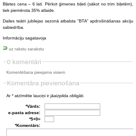
Biļetes cena – 6 lati. Pērkot ģimenes biļeti (sākot no trim biļetēm),
tiek piemērota 35% atlaide.
Dailes teātri jubilejas sezonā atbalsta "BTA" apdrošināšanas akciju
sabiedrība.
Informāciju sagatavoja
uz rakstu sarakstu
0 komentāri
Komentēšana pieejama visiem.
Komentāra pievienošana
Ar * atzīmētie lauciņi ir jāaizpilda obligāti.
*Vārds:
e-pasta adrese:
*5+0=
*Komentārs: