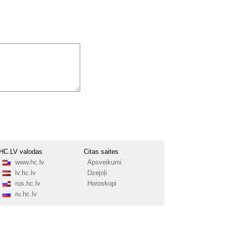
HC.LV valodas
Citas saites
www.hc.lv
Apsveikumi
lv.hc.lv
Dzejoļi
rus.hc.lv
Horoskopi
ru.hc.lv