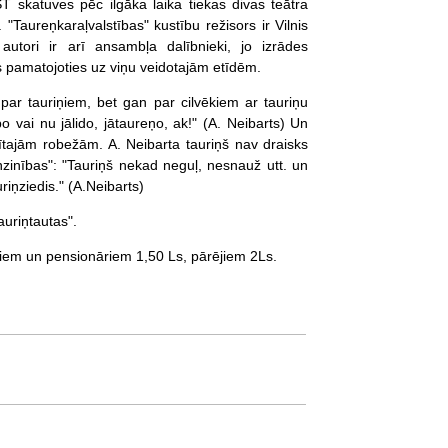
ST skatuves pēc ilgāka laika tiekas divas teātra
 "Taureņkaraļvalstības" kustību režisors ir Vilnis
 autori ir arī ansambļa dalībnieki, jo izrādes
ts pamatojoties uz viņu veidotajām etīdēm.
ar tauriņiem, bet gan par cilvēkiem ar tauriņu
po vai nu jālido, jātaureņo, ak!" (A. Neibarts) Un
adītajām robežām. A. Neibarta tauriņš nav draisks
iņzinības": "Tauriņš nekad neguļ, nesnauž utt. un
iņziedis." (A.Neibarts)
auriņtautas".
ēniem un pensionāriem 1,50 Ls, pārējiem 2Ls.