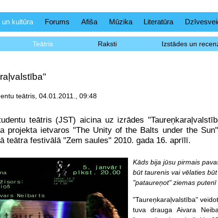
 un kultūra
Forums
Afiša
Mūzika
Literatūra
Dzīvesvei
Teātris
Raksti
Izstādes un recenz
aļvalstība"
entu teātris, 04.01.2011., 09:48
udentu teātris (JST) aicina uz izrādes "Taureņkaraļvalstī
ka projekta ietvaros "The Unity of the Balts under the Sun
ā teātra festivālā "Zem saules" 2010. gada 16. aprīlī.
Kāds bija jūsu pirmais pava
būt taurenis vai vēlaties bū
"pataureņot" ziemas putenī 
"Taureņkaraļvalstība" veido
tuva drauga Aivara Neib