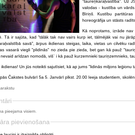
"taureņkaraļvastība". Uz J
valodas - kustība un vārds.
Bīriņš. Kustību partitūras
horeogrāfija un stāsts radī
Kā noprotams, izrāde nav p
. Tā ir sajūta, kad "tālāk tak nav vairs kurp iet, tālmējāk vai nu jārā
karaļvalstībā savā", ārpus ikdienas steigas, laika, vietas un cilvēku r
 kas vasarā viegli "plidinās" no zieda pie zieda, bet gan kā pauž "taur
 nevaid arīdzan nomodā, viš` i kā pauž kurzemnieki tauriņzemnieks, taur
o ikdienas! Un jūs noteikti sajutīsiet, kā ap jums "lidinās miljons leģionu t
lpās Čakstes bulvārī 5a 5. Janvārī plkst. 20.00 Ieeja studentiem, skol
sarakstu
tāri
a pieejama visiem.
āra pievienošana
e lauciņi ir jāaizpilda obligāti.