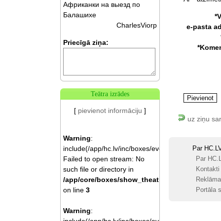
Африканки на выезд по
Балашихе
*
CharlesViorp
e-pasta a
Priecīgā ziņa:
*Komen
Teātra izrādes
[
pievienot informāciju
]
uz ziņu sa
Warning
:
include(/app/hc.lv/inc/boxes/events.php):
Par HC.L
Failed to open stream: No
Par HC.
such file or directory in
Kontakti
/app/core/boxes/show_theatre.php
Reklāma
on line
3
Portāla s
Warning
: