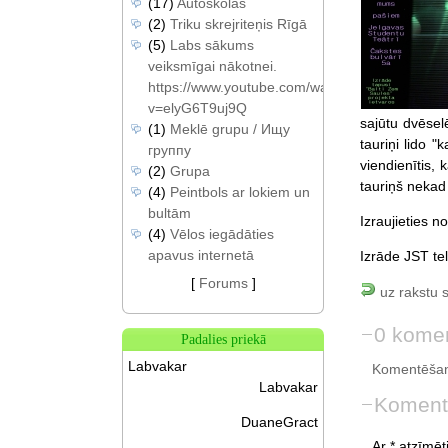
(17)
Autoskolas
(2)
Triku skrejriteņis Rīgā
(5)
Labs sākums
veiksmīgai nākotnei.
https://www.youtube.com/watch?
v=elyG6T9uj9Q
sajūtu dvēselē
(1)
Meklē grupu / Ищу
tauriņi lido "
группу
viendienītis,
(2)
Grupa
tauriņš nekad
(4)
Peintbols ar lokiem un
bultām
Izraujieties n
(4)
Vēlos iegādāties
apavus internetā
Izrāde JST te
[
Forums
]
uz rakstu 
0 komen
Padalies priekā
Labvakar
Komentēšan
Labvakar
Koment
DuaneGract
Ar * atzīmēti