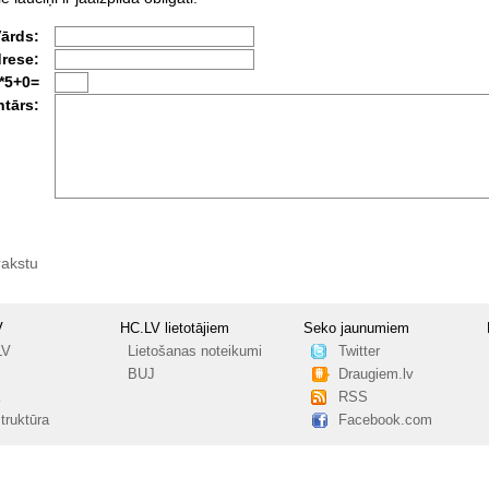
Vārds:
drese:
*5+0=
tārs:
rakstu
V
HC.LV lietotājiem
Seko jaunumiem
LV
Lietošanas noteikumi
Twitter
BUJ
Draugiem.lv
RSS
truktūra
Facebook.com