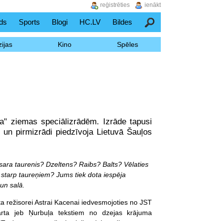
reģistrēties
ienākt
ds
Sports
Blogi
HC.LV
Bildes
Meklēšana
ijas
Kino
Spēles
ba" ziemas speciālizrādēm. Izrāde tapusi
" un pirmizrādi piedzīvoja Lietuvā Šauļos
sara taurenis? Dzeltens? Raibs? Balts? Vēlaties
t starp taureņiem? Jums tiek dota iespēja
un salā.
ta režisorei Astrai Kacenai iedvesmojoties no JST
arta jeb Ņurbuļa tekstiem no dzejas krājuma