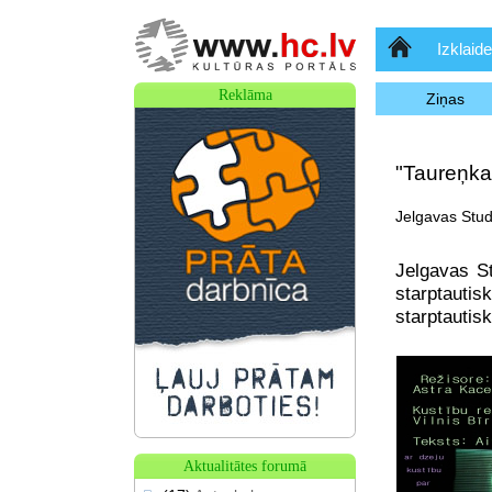
Sākumlapa
Izklaide
Reklāma
Ziņas
"Taureņkar
Jelgavas Stud
Jelgavas St
starptautis
starptautisk
Aktualitātes forumā