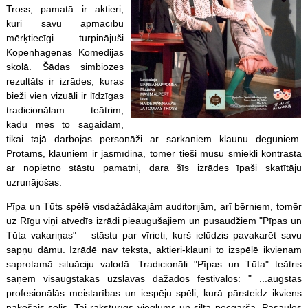
Tross, pamatā ir aktieri,
kuri savu apmācību
mērķtiecīgi turpinājuši
Kopenhāgenas Komēdijas
skolā. Šādas simbiozes
rezultāts ir izrādes, kuras
bieži vien vizuāli ir līdzīgas
tradicionālam teātrim,
kādu mēs to sagaidām,
tikai tajā darbojas personāži ar sarkaniem klaunu deguniem.
Protams, klauniem ir jāsmīdina, tomēr tieši mūsu smiekli kontrastā
ar nopietno stāstu pamatni, dara šīs izrādes īpaši skatītāju
uzrunājošas.
Pīpa un Tūts spēlē visdažādākajām auditorijām, arī bērniem, tomēr
uz Rīgu viņi atvedīs izrādi pieaugušajiem un pusaudžiem "Pīpas un
Tūta vakariņas" – stāstu par vīrieti, kurš ielūdzis pavakarēt savu
sapņu dāmu. Izrādē nav teksta, aktieri-klauni to izspēlē ikvienam
saprotamā situāciju valodā. Tradicionāli "Pīpas un Tūta" teātris
saņem visaugstākās uzslavas dažādos festivālos: " ...augstas
profesionālās meistarības un iespēju spēli, kurā pārsteidz ikviens
nākošais solis. Tai raksturīgs vieglums un silta pēcgarša. Pasaules