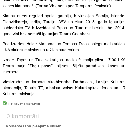
klases klaunāde!" (Tarmo Virtanens pēc Tamperes festivāla).
Klaunu duets regulāri spēlē Igaunijā, ir viesojies Somijā, Islandē,
Dienvidkorejā, Indijā, Turcijā, ASV un citur. 2013. gadā Igaunijas
sabiedriskā TV ir izveidojusi Pīpas un Tūta miniseriālu, bet 2014.
gadā viņi ir saņēmuši Igaunijas Teātra Gadabalvu.
Pēc izrādes Heide Manamē un Tomass Tross sniegs meistarklasi
LKA aktieru mākslas un režijas studentiem.
Izrāde "Pīpas un Tūta vakariņas" notiks 9. maijā plkst. 17.00 LKA
Teātra mājā "Zirgu pasts", biļetes "Biļešu paradīzes" kasēs un
internetā.
Viesizrādes un darbnīcu rīko biedrība "Darbnīcas", Latvijas Kultūras
akadēmija, Teātris TT, atbalsta Valsts Kultūrkapitāla fonds un LR
Kultūras ministrija.
uz rakstu sarakstu
0 komentāri
Komentēšana pieejama visiem.