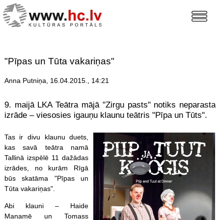
"Pīpas un Tūta vakariņas"
Anna Putniņa, 16.04.2015., 14:21
9. maijā LKA Teātra mājā "Zirgu pasts" notiks neparasta
izrāde – viesosies igauņu klaunu teātris "Pīpa un Tūts".
Tas ir divu klaunu duets,
kas savā teātra namā
Tallinā izspēlē 11 dažādas
izrādes, no kurām Rīgā
būs skatāma "Pīpas un
Tūta vakariņas".
Abi klauni – Haide
Manamē un Tomass