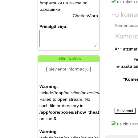
uz rakstu 
Африканки на выезд по
Балашихе
0 komen
CharlesViorp
Komentēšan
Priecīgā ziņa:
Koment
Ar * atzīmēti
Teātra izrādes
*
e-pasta a
[
pievienot informāciju
]
*Komen
Warning
:
include(/app/hc.lv/inc/boxes/events.php):
Failed to open stream: No
such file or directory in
/app/core/boxes/show_theatre.php
on line
3
uz ziņu sa
Warning
: