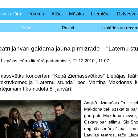
 un kultūra
Forums
Afiša
Mūzika
Literatūra
Dzīvesvei
Teātris
Raksti
Izstādes un recenz
eātrī janvārī gaidāma jauna pirmizrāde – "Laternu st
Liepājas teātra literārā padomniece, 21.12.2010., 11:07
emassvētku koncertam "Kopā Ziemassvētkos" Liepājas teātr
etektīvkomēdija "Laternu stunda" pēc Mārtina Makdonas 
rtējumam tiks nodota 8. janvārī.
Anglijā dzimušais īru izc
Makdona tiek uzskatīts par
gan pats Makdona uzsver, k
Oskaru par īsfilmu "Six Sh
oriģinālscenārijs" par fil
Latvijas teātros, taču Lie