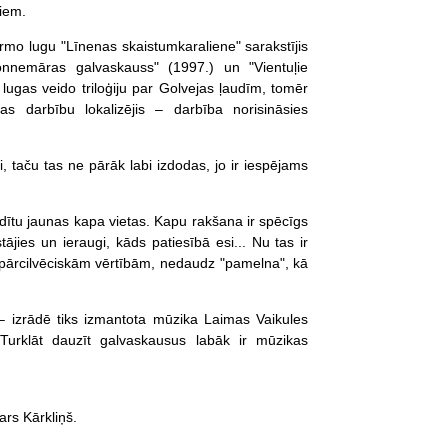
iem.
rmo lugu "Līnenas skaistumkaraliene" sarakstījis
nnemāras galvaskauss" (1997.) un "Vientuļie
s lugas veido triloģiju par Golvejas ļaudīm, tomēr
as darbību lokalizējis – darbība norisināsies
, taču tas ne pārāk labi izdodas, jo ir iespējams
radītu jaunas kapa vietas. Kapu rakšana ir spēcīgs
ājies un ieraugi, kāds patiesībā esi... Nu tas ir
ispārcilvēciskām vērtībām, nedaudz "pamelna", kā
 izrādē tiks izmantota mūzika Laimas Vaikules
 Turklāt dauzīt galvaskausus labāk ir mūzikas
rs Kārkliņš.