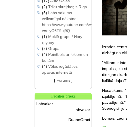
(17)
Autoskolas
(2)
Triku skrejriteņis Rīgā
(5)
Labs sākums
veiksmīgai nākotnei.
https://www.youtube.com/watch?
v=elyG6T9uj9Q
(1)
Meklē grupu / Ищу
группу
Izrādes centrā
(2)
Grupa
aizbēgt no cit
(4)
Peintbols ar lokiem un
bultām
"Mikam ir inte
(4)
Vēlos iegādāties
impulss, ko s
apavus internetā
diezgan skarb
[
Forums
]
lielākā daļa šī
Nosaukums "L
izpildījumā.
Padalies priekā
pavadījumā," 
Labvakar
Scenogrāfiju 
Labvakar
Lomās: Leons 
DuaneGract