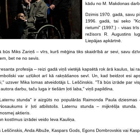
kādu no M. Makdonas darb
Dzimis 1970. gadā, savu pi
1996. gadā, tai seko "Ko
rietumi" (1997.) - visas trī
režisors R. Augustins lug
Liepājas apkārtnē.
 būs Miks Zariņš – vīrs, kurš mēģina tiks skaidrībā ar sevi, savu dzīvi
iem, bet ne no sevis.
resanta profesija – reizi gadā viņš vietējā kapsētā rok ārā kaulus, lai 
imboliski var uzlūkot arī kā rakņāšanos sevī. Un, kad beidzot esi apst
i," uzsver Mika lomas atveidotājs L. Leščinskis. "Tā būs izrāde par v
 autora darbu, taču luga ir tiešām ļoti laba," viņš papildina.
aternu stunda" ir aizgūts no populārās Raimonda Paula dziesmas –
 "Nosaukums ir ļoti atbilstošs. Laternu stunda – mijkrēšļa stunda.
nosmej aktieris.
un kostīmus izrādei veido Ieva Kauliņa.
Leščinskis, Anda Albuže, Kaspars Gods, Egons Dombrovskis vai Kaspa