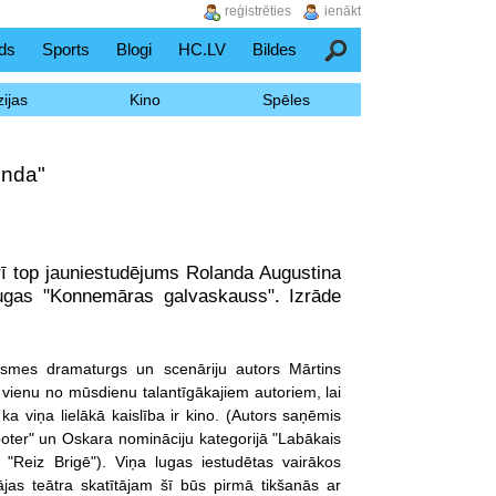
reģistrēties
ienākt
ds
Sports
Blogi
HC.LV
Bildes
Meklēšana
ijas
Kino
Spēles
unda"
ī top jauniestudējums Rolanda Augustina
lugas "Konnemāras galvaskauss". Izrāde
elsmes dramaturgs un scenāriju autors Mārtins
 vienu no mūsdienu talantīgākajiem autoriem, lai
a viņa lielākā kaislība ir kino. (Autors saņēmis
ooter" un Oskara nomināciju kategorijā "Labākais
mu "Reiz Brigē"). Viņa lugas iestudētas vairākos
pājas teātra skatītājam šī būs pirmā tikšanās ar