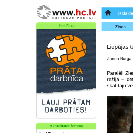
Sākumlapa
Izklaide
Reklāma
Ziņas
Liepājas t
Zanda Borga, 
Paralēli Zi
režijā – d
skatītāju vē
Aktualitātes forumā