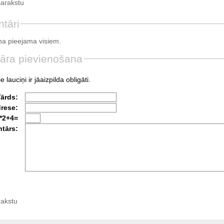
sarakstu
tāri
a pieejama visiem.
āra pievienošana
e lauciņi ir jāaizpilda obligāti.
Vārds:
drese:
*2+4=
tārs:
rakstu