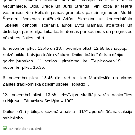
Vecumniece, Olga Dreģe un Juris Strenga. Viņi kopā ar teātra
vēsturnieci Ritu Rotkali, jaunās grāmatas par Smiļģi autori Mudīti
Šneideri, šodienas dailēnieti Artūru Skrastiņu un koncertstāsta
"Spēlēju, dancoju" scenārija autori Evitu Mamaju, atceroties un
diskutējot par Smiļģa laika teātri, domās par šodienas un prognozēs
nākotnes Dailes teātri.
6. novembrī plkst. 12.45 un 13. novembrī plkst. 12.55 būs iespēja
redzēt cikla "Latvijas teātru vēsture. Dailes teātris" četras sērijas,
gaidot jaunākās – 11. sērijas – pirmizrādi, ko LTV piedāvās 19.
novembrī plkst. 16.35.
6. novembrī plkst. 13.45 tiks rādīta Ulda Marhilēviča un Māras
Zālītes traģikomiskā dziesmuspēle "Tobāgo!".
13. novembrī plkst. 13.55 televīzijas skatītāji varēs noskatīties
raidījumu "Eduardam Smiļģim – 100".
Dailes teātri jubilejas sezonā atbalsta "BTA" apdrošināšanas akciju
sabiedrība.
uz rakstu sarakstu