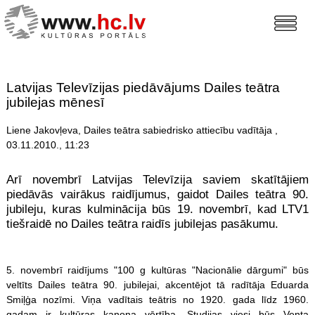
Latvijas Televīzijas piedāvājums Dailes teātra
jubilejas mēnesī
Liene Jakovļeva, Dailes teātra sabiedrisko attiecību vadītāja ,
03.11.2010., 11:23
Arī novembrī Latvijas Televīzija saviem skatītājiem
piedāvās vairākus raidījumus, gaidot Dailes teātra 90.
jubileju, kuras kulminācija būs 19. novembrī, kad LTV1
tiešraidē no Dailes teātra raidīs jubilejas pasākumu.
5. novembrī raidījums "100 g kultūras "Nacionālie dārgumi" būs
veltīts Dailes teātra 90. jubilejai, akcentējot tā radītāja Eduarda
Smiļģa nozīmi. Viņa vadītais teātris no 1920. gada līdz 1960.
gadam ir kultūras kanona vērtība. Studijas viesi būs Venta