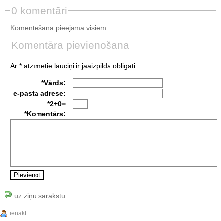
0 komentāri
Komentēšana pieejama visiem.
Komentāra pievienošana
Ar * atzīmētie lauciņi ir jāaizpilda obligāti.
*Vārds:
e-pasta adrese:
*2+0=
*Komentārs:
uz ziņu sarakstu
ienākt