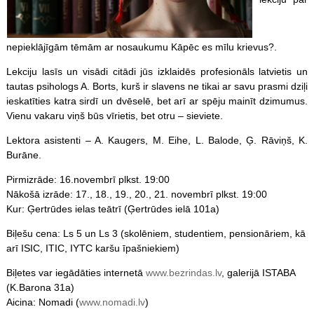
nepieklājīgām tēmām ar nosaukumu Kāpēc es mīlu krievus?.
Lekciju lasīs un visādi citādi jūs izklaidēs profesionāls latvietis un
tautas psihologs A. Borts, kurš ir slavens ne tikai ar savu prasmi dziļi
ieskatīties katra sirdī un dvēselē, bet arī ar spēju mainīt dzimumus.
Vienu vakaru viņš būs vīrietis, bet otru – sieviete.
Lektora asistenti – A. Kaugers, M. Eihe, L. Balode, Ģ. Rāviņš, K.
Burāne.
Pirmizrāde: 16.novembrī plkst. 19:00
Nākošā izrāde: 17., 18., 19., 20., 21. novembrī plkst. 19:00
Kur: Ģertrūdes ielas teātrī (Ģertrūdes ielā 101a)
Biļešu cena: Ls 5 un Ls 3 (skolēniem, studentiem, pensionāriem, kā
arī ISIC, ITIC, IYTC karšu īpašniekiem)
Biļetes var iegādāties internetā
www.bezrindas.lv
, galerijā ISTABA
(K.Barona 31a)
Aicina: Nomadi (
www.nomadi.lv
)