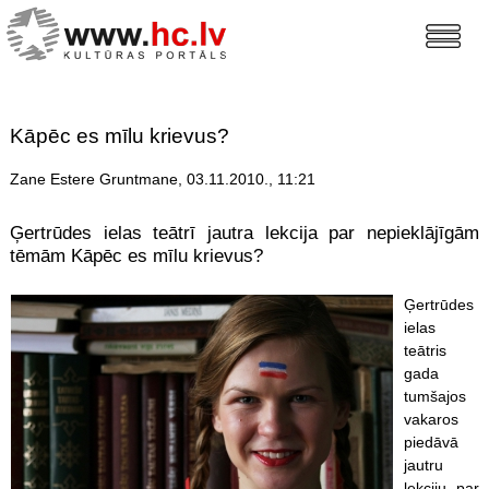
Kāpēc es mīlu krievus?
Zane Estere Gruntmane, 03.11.2010., 11:21
Ģertrūdes ielas teātrī jautra lekcija par nepieklājīgām
tēmām Kāpēc es mīlu krievus?
Ģertrūdes
ielas
teātris
gada
tumšajos
vakaros
piedāvā
jautru
lekciju par