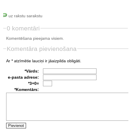
uz rakstu sarakstu
0 komentāri
Komentēšana pieejama visiem.
Komentāra pievienošana
Ar * atzīmētie lauciņi ir jāaizpilda obligāti.
*Vārds:
e-pasta adrese:
*3+0=
*Komentārs: