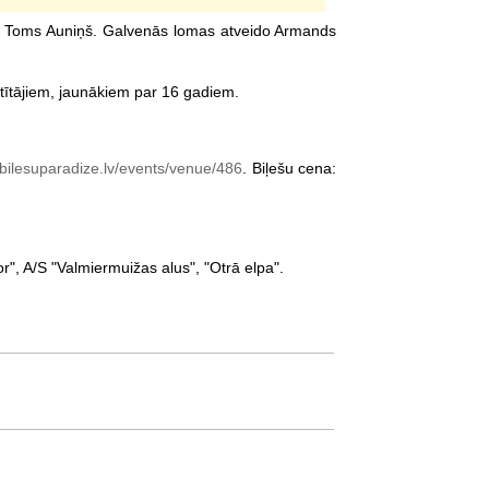
 ir Toms Auniņš. Galvenās lomas atveido Armands
skatītājiem, jaunākiem par 16 gadiem.
ilesuparadize.lv/events/venue/486
. Biļešu cena:
lor", A/S "Valmiermuižas alus", "Otrā elpa".