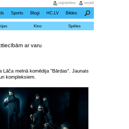
reģistrēties
ienākt
ds
Sports
Blogi
HC.LV
Bildes
Meklēšana
ijas
Kino
Spēles
ttiecībām ar varu
rča Lāča melnā komēdija "Bārdas". Jaunais
m un kompleksiem.