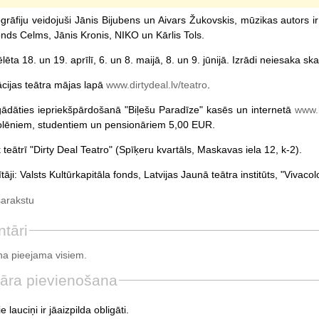
grāfiju veidojuši Jānis Bijubens un Aivars Žukovskis, mūzikas autors
nds Celms, Jānis Kronis, NIKO un Kārlis Tols.
ēlēta 18. un 19. aprīlī, 6. un 8. maijā, 8. un 9. jūnijā. Izrādi neiesaka 
ācijas teātra mājas lapā
www.dirtydeal.lv/teatro
.
egādāties iepriekšpārdošanā "Biļešu Paradīze" kasēs un internetā
www.b
olēniem, studentiem un pensionāriem 5,00 EUR.
 teātrī "Dirty Deal Teatro" (Spīķeru kvartāls, Maskavas iela 12, k-2).
ītāji: Valsts Kultūrkapitāla fonds, Latvijas Jaunā teātra institūts, "Vivaco
sarakstu
tāri
a pieejama visiem.
āra pievienošana
e lauciņi ir jāaizpilda obligāti.