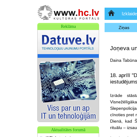
Sākumlapa
Izklaide
Reklāma
Ziņas
Joņeva un
Daina Tabūna,
18. aprīlī 
iestudējums
Izrāde stās
Visnežēlīgāk
Slepenpolicij
cīnoties pret
Dienā, kad Š
rituālu – izsa
Aktualitātes forumā