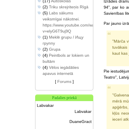
(17)
Autoskolas
Izrādes dram
(2)
Triku skrejriteņis Rīgā
94", par ko a
(5)
Labs sākums
Savienības li
veiksmīgai nākotnei.
Par jauno izrā
https://www.youtube.com/watch?
v=elyG6T9uj9Q
(1)
Meklē grupu / Ищу
"Mārča vī
группу
tuvākais 
(2)
Grupa
kaut kas 
(4)
Peintbols ar lokiem un
bultām
(4)
Vēlos iegādāties
Pie iestudējum
apavus internetā
Teatro", Latvi
[
Forums
]
"Galvena
Padalies priekā
mērā mūs
Labvakar
apģērbs, 
Labvakar
kļūs neo
ieceri atk
DuaneGract