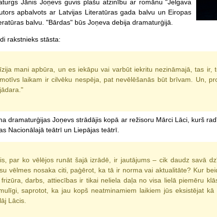
aturgs Jānis Joņevs guvis plašu atzinību ar romānu "Jelgava
utors apbalvots ar Latvijas Literatūras gada balvu un Eiropas
teratūras balvu. "Bārdas" būs Joņeva debija dramaturģijā.
di rakstnieks stāsta:
zija mani apbūra, un es iekāpu vai varbūt iekritu nezināmajā, tas ir,
motīvs laikam ir cilvēku nespēja, pat nevēlēšanās būt brīvam. Un, prot
jādara."
a dramaturģijas Joņevs strādājis kopā ar režisoru Mārci Lāci, kurš radī
jas Nacionālajā teātrī un Liepājas teātrī.
is, par ko vēlējos runāt šajā izrādē, ir jautājums – cik daudz savā 
u vēlmes nosaka citi, paģērot, ka tā ir norma vai aktualitāte? Kur be
frizūra, darbs, attiecības ir tikai neliela daļa no visa lielā piemēru k
mulīgi, saprotot, ka jau kopš neatminamiem laikiem jūs eksistējat kā
lāj Lācis.