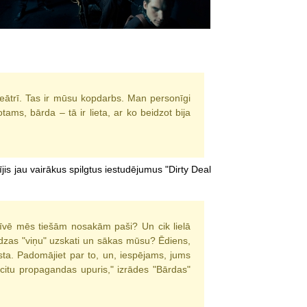
 teātrī. Tas ir mūsu kopdarbs. Man personīgi
ams, bārda – tā ir lieta, ar ko beidzot bija
jis jau vairākus spilgtus iestudējumus "Dirty Deal
dzīvē mēs tiešām nosakām paši? Un cik lielā
idzas "viņu" uzskati un sākas mūsu? Ēdiens,
lāsta. Padomājiet par to, un, iespējams, jums
 citu propagandas upuris," izrādes "Bārdas"