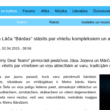
 un kultūra
Forums
Afiša
Mūzika
Literatūra
Dzīvesvei
Teātris
Raksti
Izstādes un recenz
 Lāča "Bārdas" stāstīs par vīriešu kompleksiem un a
 02.04.2015., 08:56
"Dirty Deal Teatro" pirmizrādi piedzīvos Jāņa Joņeva un Mā
 vēstīs par vīriešiem un viņu attiecībām ar varu, tradīcijā
ta par jaunu pasauli, kurā varu pārņēmuši bārdaiņi.
ais, sīkstākais un vīrišķīgākais ir Melno bārdu klans.
as Šefa un viņa palīgu ikdiena paiet, atmaskojot viltbāržus un
 rudbāržiem, sirmbāržiem, skābaržiem un citiem deģenerātiem.
efa nervi neiztur, viņš veic vistumšākās, melnākās maģijas
uc Melno Bārddzini.