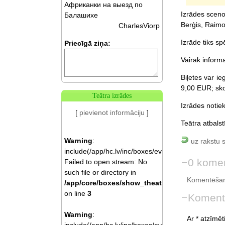
Африканки на выезд по
Izrādes sceno
Балашихе
Berģis, Raimo
CharlesViorp
Izrāde tiks sp
Priecīgā ziņa:
Vairāk inform
Biļetes var i
9,00 EUR; sk
Teātra izrādes
Izrādes notiek
[
pievienot informāciju
]
Teātra atbalst
Warning
:
uz rakstu 
include(/app/hc.lv/inc/boxes/events.php):
0 komen
Failed to open stream: No
such file or directory in
Komentēšan
/app/core/boxes/show_theatre.php
on line
3
Koment
Warning
:
Ar * atzīmēti