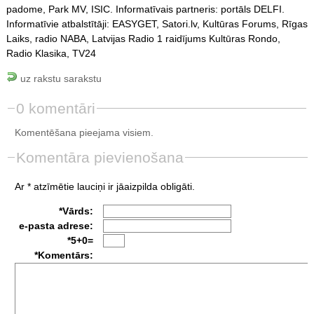
padome, Park MV, ISIC. Informatīvais partneris: portāls DELFI.
Informatīvie atbalstītāji: EASYGET, Satori.lv, Kultūras Forums, Rīgas
Laiks, radio NABA, Latvijas Radio 1 raidījums Kultūras Rondo,
Radio Klasika, TV24
uz rakstu sarakstu
0 komentāri
Komentēšana pieejama visiem.
Komentāra pievienošana
Ar * atzīmētie lauciņi ir jāaizpilda obligāti.
*Vārds:
e-pasta adrese:
*5+0=
*Komentārs: