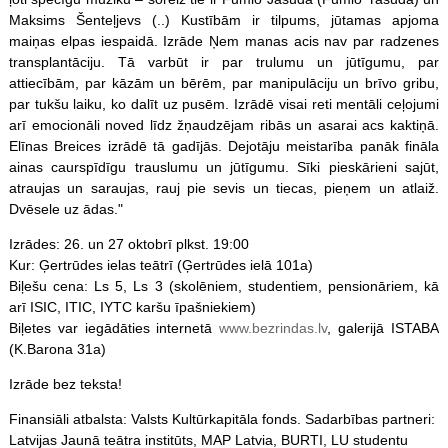
Maksims Šenteļjevs (..) Kustībām ir tilpums, jūtamas apjoma
maiņas elpas iespaidā. Izrāde Ņem manas acis nav par radzenes
transplantāciju. Tā varbūt ir par trulumu un jūtīgumu, par
attiecībām, par kāzām un bērēm, par manipulāciju un brīvo gribu,
par tukšu laiku, ko dalīt uz pusēm. Izrādē visai reti mentāli ceļojumi
arī emocionāli noved līdz žņaudzējam ribās un asarai acs kaktiņā.
Elīnas Breices izrādē tā gadījās. Dejotāju meistarība panāk fināla
ainas caurspīdīgu trauslumu un jūtīgumu. Sīki pieskārieni sajūt,
atraujas un saraujas, rauj pie sevis un tiecas, pieņem un atlaiž.
Dvēsele uz ādas."
Izrādes: 26. un 27 oktobrī plkst. 19:00
Kur: Ģertrūdes ielas teātrī (Ģertrūdes ielā 101a)
Biļešu cena: Ls 5, Ls 3 (skolēniem, studentiem, pensionāriem, kā
arī ISIC, ITIC, IYTC karšu īpašniekiem)
Biļetes var iegādāties internetā
www.bezrindas.lv
, galerijā ISTABA
(K.Barona 31a)
Izrāde bez teksta!
Finansiāli atbalsta: Valsts Kultūrkapitāla fonds. Sadarbības partneri:
Latvijas Jaunā teātra institūts, MAP Latvia, BURTI, LU studentu