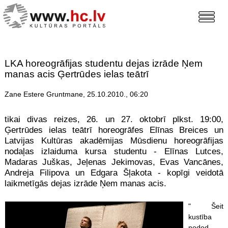
LKA horeogrāfijas studentu dejas izrāde Ņem
manas acis Ģertrūdes ielas teātrī
Zane Estere Gruntmane, 25.10.2010., 06:20
tikai divas reizes, 26. un 27. oktobrī plkst. 19:00,
Ģertrūdes ielas teātrī horeogrāfes Elīnas Breices un
Latvijas Kultūras akadēmijas Mūsdienu horeogrāfijas
nodaļas izlaiduma kursa studentu - Elīnas Lutces,
Madaras Juškas, Jeļenas Jekimovas, Evas Vancānes,
Andreja Filipova un Edgara Šļakota - kopīgi veidotā
laikmetīgās dejas izrāde Ņem manas acis.
" Šeit
kustība
nodod