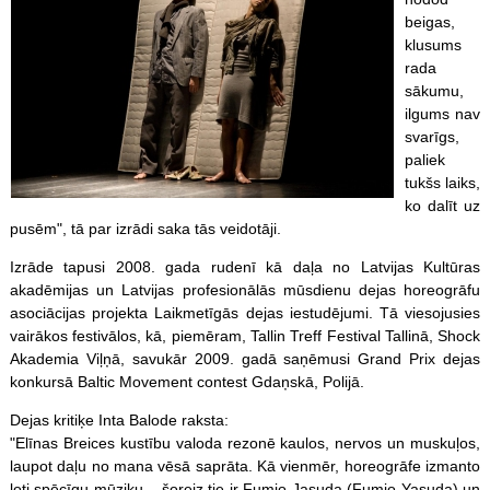
beigas,
klusums
rada
sākumu,
ilgums nav
svarīgs,
paliek
tukšs laiks,
ko dalīt uz
pusēm", tā par izrādi saka tās veidotāji.
Izrāde tapusi 2008. gada rudenī kā daļa no Latvijas Kultūras
akadēmijas un Latvijas profesionālās mūsdienu dejas horeogrāfu
asociācijas projekta Laikmetīgās dejas iestudējumi. Tā viesojusies
vairākos festivālos, kā, piemēram, Tallin Treff Festival Tallinā, Shock
Akademia Viļņā, savukār 2009. gadā saņēmusi Grand Prix dejas
konkursā Baltic Movement contest Gdaņskā, Polijā.
Dejas kritiķe Inta Balode raksta:
"Elīnas Breices kustību valoda rezonē kaulos, nervos un muskuļos,
laupot daļu no mana vēsā saprāta. Kā vienmēr, horeogrāfe izmanto
ļoti spēcīgu mūziku – šoreiz tie ir Fumio Jasuda (Fumio Yasuda) un