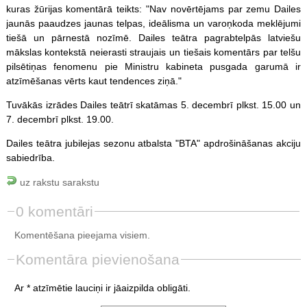
kuras žūrijas komentārā teikts: "Nav novērtējams par zemu Dailes
jaunās paaudzes jaunas telpas, ideālisma un varoņkoda meklējumi
tiešā un pārnestā nozīmē. Dailes teātra pagrabtelpās latviešu
mākslas kontekstā neierasti straujais un tiešais komentārs par telšu
pilsētiņas fenomenu pie Ministru kabineta pusgada garumā ir
atzīmēšanas vērts kaut tendences ziņā."
Tuvākās izrādes Dailes teātrī skatāmas 5. decembrī plkst. 15.00 un
7. decembrī plkst. 19.00.
Dailes teātra jubilejas sezonu atbalsta "BTA" apdrošināšanas akciju
sabiedrība.
uz rakstu sarakstu
0 komentāri
Komentēšana pieejama visiem.
Komentāra pievienošana
Ar * atzīmētie lauciņi ir jāaizpilda obligāti.