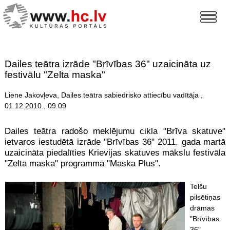
Dailes teātra izrāde "Brīvības 36" uzaicināta uz
festivālu "Zelta maska"
Liene Jakovļeva, Dailes teātra sabiedrisko attiecību vadītāja ,
01.12.2010., 09:09
Dailes teātra radošo meklējumu cikla "Brīva skatuve"
ietvaros iestudētā izrāde "Brīvības 36" 2011. gada martā
uzaicināta piedalīties Krievijas skatuves mākslu festivāla
"Zelta maska" programmā "Maska Plus".
Telšu
pilsētiņas
drāmas
"Brīvības
36"