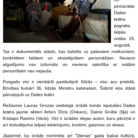
pirmizrāde
Dailes
teātra
pagraba
telpās
notika 25.
augustā.
Tas ir dokumentāls stāsts, kas balstīts uz patiesiem notikumiem,
konkrētiem faktiem un eksistējošiem personāžiem. Neviens
atgadījums nav izdomāts un neviena sakritība ar reālām
personībām nav nejauša.
Pusgadu viņi ir vienkārši pastāvējuši līdzās – visu acu priekšā,
Brīvības bulvārī 36, līdzās Ministru kabinetam. Šobrīd viņu stāsti
pārceļojuši uz Dailes teātri.
Režisores Lauras Grozas veidotajā izrādē lomās iejutušies Dailes
teātra jaunie aktieri Artūrs Dīcis (Oskars), Dainis Grūbe (Iļja) un
Kristaps Rasims (Varis). Viņi ir izrādes idejas autori, kuru pārziņā ir
arī iestudējuma telpas iekārtojums, kostīmi, gaismas un skaņa.
Jāatzīmē, ka izrāde nominēta arī "Dienas" gada balvai kultūrā,