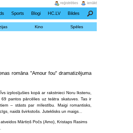
reģistrēties
ienākt
ds
Sports
Blogi
HC.LV
Bildes
Meklēšana
ijas
Kino
Spēles
stenas romāna "Amour fou" dramatizējuma
s izplosījušies kopā ar rakstnieci Noru Ikstenu,
69 pantos pārcēlies uz teātra skatuves. Tas ir
tiem – stāsts par mīlestību. Maigi romantisks,
cīgs, naidā švirkstošs. Juteklisks un maigs...
atveidos Mārtiņš Počs (Amo), Kristaps Rasims
.