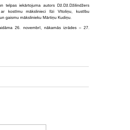
n telpas iekārtojuma autors Dž.Dž.Džilindžers
r kostīmu mākslinieci Ilzi Vītoliņu, kustību
 un gaismu mākslinieku Mārtiņu Kudiņu.
gaidāma 26. novembrī, nākamās izrādes – 27.