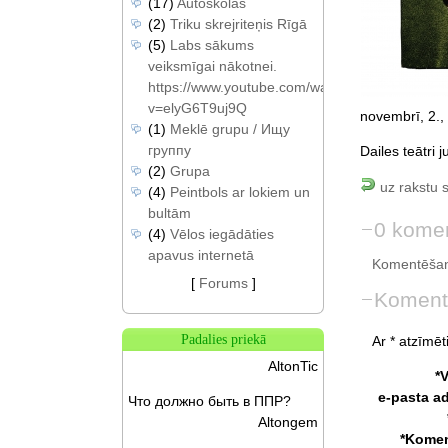
(17)
Autoskolas
(2)
Triku skrejriteņis Rīgā
(5)
Labs sākums
veiksmīgai nākotnei.
https://www.youtube.com/watch?
v=elyG6T9uj9Q
novembrī, 2.,
(1)
Meklē grupu / Ищу
группу
Dailes teātri 
(2)
Grupa
uz rakstu 
(4)
Peintbols ar lokiem un
bultām
0 komen
(4)
Vēlos iegādāties
apavus internetā
Komentēšan
[
Forums
]
Koment
Padalies priekā
Ar * atzīmēti
AltonTic
*
e-pasta a
Что должно быть в ППР?
Altongem
*Komen