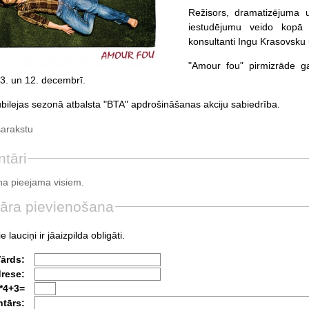
Režisors, dramatizējuma u
iestudējumu veido kopā a
konsultanti Ingu Krasovsku
"Amour fou" pirmizrāde 
 3. un 12. decembrī.
jubilejas sezonā atbalsta "BTA" apdrošināšanas akciju sabiedrība.
sarakstu
tāri
a pieejama visiem.
āra pievienošana
e lauciņi ir jāaizpilda obligāti.
Vārds:
drese:
*4+3=
tārs: