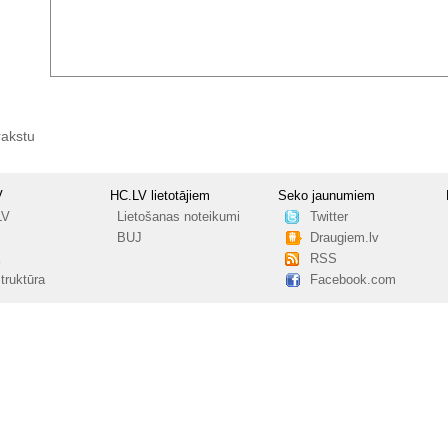
rakstu
V
HC.LV lietotājiem
Seko jaunumiem
LV
Lietošanas noteikumi
Twitter
BUJ
Draugiem.lv
RSS
truktūra
Facebook.com