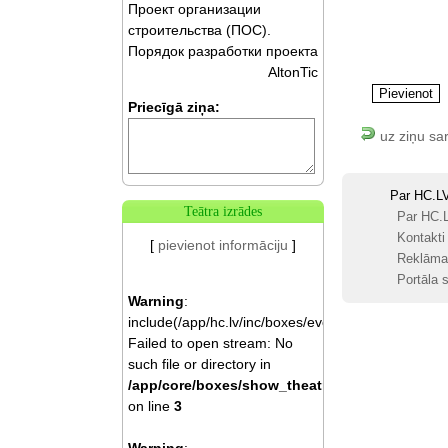
Проект организации
строительства (ПОС).
Порядок разработки проекта
AltonTic
Priecīgā ziņa:
uz ziņu sa
Par HC.L
Teātra izrādes
Par HC.
Kontakti
[
pievienot informāciju
]
Reklāma
Portāla s
Warning
:
include(/app/hc.lv/inc/boxes/events.php):
Failed to open stream: No
such file or directory in
/app/core/boxes/show_theatre.php
on line
3