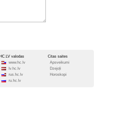
HC.LV valodas
Citas saites
www.hc.lv
Apsveikumi
lv.hc.lv
Dzejoļi
rus.hc.lv
Horoskopi
ru.hc.lv