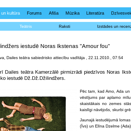
 un kultūra
Forums
Afiša
Mūzika
Literatūra
Dzīvesvei
Teātris
Raksti
Izstādes un recenz
lindžers iestudē Noras Ikstenas "Amour fou"
a, Dailes teātra sabiedrisko attiecību vadītāja , 22.11.2010., 07:54
rī Dailes teātra Kamerzālē pirmizrādi piedzīvos Noras Ik
 ko iestudē Dž.Dž.Džilindžers.
Pēc tam, kad Amo, Ada un Īv
vēstījums par aplamo mīlu 
skaistākais no zemes stās
kaislīgi nāvējošs, skurbi grē
Jaunajā iestudējumā lomas 
(Īvs) un Elīna Dzelme (Ada)