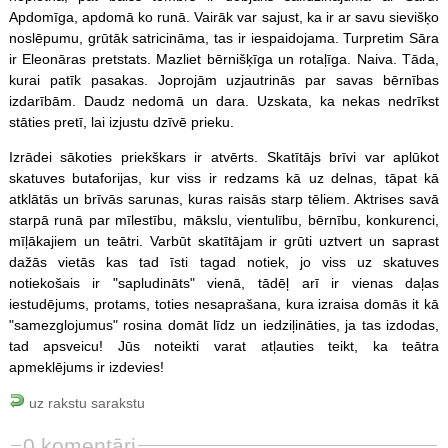
Apdomīga, apdomā ko runā. Vairāk var sajust, ka ir ar savu sievišķo
noslēpumu, grūtāk satricināma, tas ir iespaidojama. Turpretim Sāra
ir Eleonāras pretstats. Mazliet bērnišķīga un rotaļīga. Naiva. Tāda,
kurai patīk pasakas. Joprojām uzjautrinās par savas bērnības
izdarībām. Daudz nedomā un dara. Uzskata, ka nekas nedrīkst
stāties pretī, lai izjustu dzīvē prieku.
Izrādei sākoties priekškars ir atvērts. Skatītājs brīvi var aplūkot
skatuves butaforijas, kur viss ir redzams kā uz delnas, tāpat kā
atklātās un brīvās sarunas, kuras raisās starp tēliem. Aktrises savā
starpā runā par mīlestību, mākslu, vientulību, bērnību, konkurenci,
mīļākajiem un teātri. Varbūt skatītājam ir grūti uztvert un saprast
dažās vietās kas tad īsti tagad notiek, jo viss uz skatuves
notiekošais ir "sapludināts" vienā, tādēļ arī ir vienas daļas
iestudējums, protams, toties nesaprašana, kura izraisa domās it kā
"samezglojumus" rosina domāt līdz un iedziļināties, ja tas izdodas,
tad apsveicu! Jūs noteikti varat atļauties teikt, ka teātra
apmeklējums ir izdevies!
uz rakstu sarakstu
0 komentāri