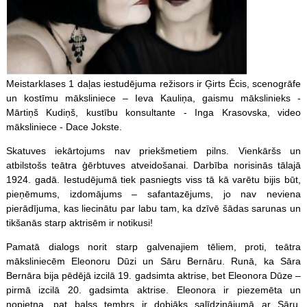
Meistarklases 1 daļas iestudējuma režisors ir Ģirts Ēcis, scenogrāfe
un kostīmu māksliniece – Ieva Kauliņa, gaismu mākslinieks -
Mārtiņš Kudiņš, kustību konsultante - Inga Krasovska, video
māksliniece - Dace Jokste.
Skatuves iekārtojums nav priekšmetiem pilns. Vienkāršs un
atbilstošs teātra ģērbtuves atveidošanai. Darbība norisinās tālajā
1924. gadā. Iestudējumā tiek pasniegts viss tā kā varētu bijis būt,
pieņēmums, izdomājums – safantazējums, jo nav neviena
pierādījuma, kas liecinātu par labu tam, ka dzīvē šādas sarunas un
tikšanās starp aktrisēm ir notikusi!
Pamatā dialogs norit starp galvenajiem tēliem, proti, teātra
māksliniecēm Eleonoru Dūzi un Sāru Bernāru. Runā, ka Sāra
Bernāra bija pēdējā izcilā 19. gadsimta aktrise, bet Eleonora Dūze –
pirmā izcilā 20. gadsimta aktrise. Eleonora ir piezemēta un
nopietna, pat balss tembrs ir dobjāks salīdzinājumā ar Sāru.