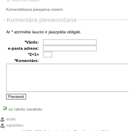
Komentēšana pieejama visiem.
Komentāra pievienošana
Ar * atzīmētie lauciņi ir jāaizpilda obligāti.
*Vārds:
e-pasta adrese:
*2+1=
*Komentārs:
uz rakstu sarakstu
ienākt
reģistrēties