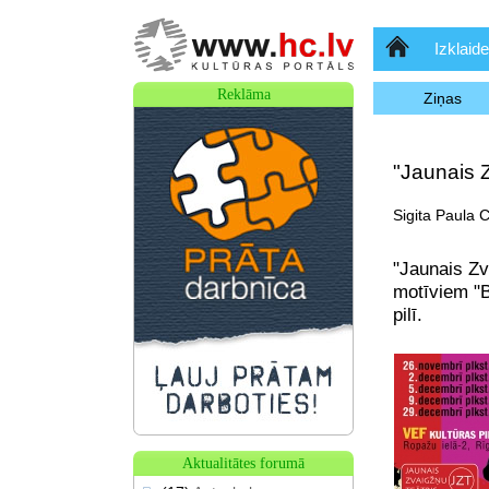
Sākumlapa
Izklaide
Reklāma
Ziņas
"Jaunais Z
Sigita Paula C
"Jaunais Zv
motīviem "B
pilī.
Aktualitātes forumā