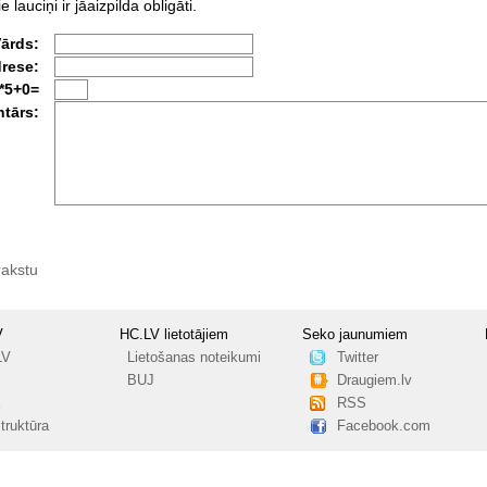
e lauciņi ir jāaizpilda obligāti.
Vārds:
drese:
*5+0=
tārs:
rakstu
V
HC.LV lietotājiem
Seko jaunumiem
LV
Lietošanas noteikumi
Twitter
BUJ
Draugiem.lv
RSS
truktūra
Facebook.com