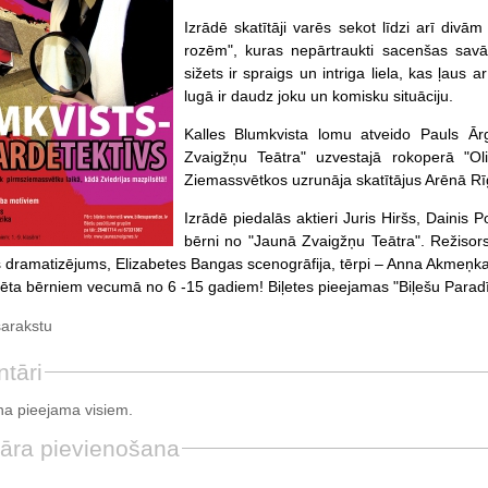
Izrādē skatītāji varēs sekot līdzi arī di
rozēm", kuras nepārtraukti sacenšas savā
sižets ir spraigs un intriga liela, kas ļaus 
lugā ir daudz joku un komisku situāciju.
Kalles Blumkvista lomu atveido Pauls Ārg
Zvaigžņu Teātra" uzvestajā rokoperā "Ol
Ziemassvētkos uzrunāja skatītājus Arēnā Rī
Izrādē piedalās aktieri Juris Hiršs, Dainis 
bērni no "Jaunā Zvaigžņu Teātra". Režisors
 dramatizējums, Elizabetes Bangas scenogrāfija, tērpi – Anna Akmeņka
ēta bērniem vecumā no 6 -15 gadiem! Biļetes pieejamas "Biļešu Parad
sarakstu
tāri
a pieejama visiem.
āra pievienošana