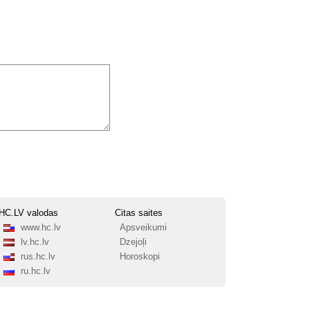
HC.LV valodas
Citas saites
www.hc.lv
Apsveikumi
lv.hc.lv
Dzejoļi
rus.hc.lv
Horoskopi
ru.hc.lv