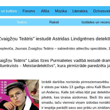
 un kultūra
Forums
Afiša
Mūzika
Literatūra
Dzīvesvei
Teātris
Raksti
Izstādes un recenz
vaigžņu Teātris" iestudē Astridas Lindgrēnes detekt
epleviča, Jaunais Zvaigžņu Teātris – sabiedrisko attiecību speciāliste,
aigžņu Teātris" Lailas Ilzes Purmalietes vadībā iestudē dr
lumkvists - Meistardetektīvs", kura pirmizrāde paredzēta j
Izrādē darbība norisinās pirmsziemasvētku l
ir stāsts par kādu 13 gadīgu zēnu Kalli Blu
un Andersu. Kalle ļoti vēlas kļūt par detektī
pilsētā, kas izraisa aizdomas. Bieži šīs ai
smaidu, taču vienreiz viņam izdodas non
ir iespēja parādīt savu aso prātu un zināš