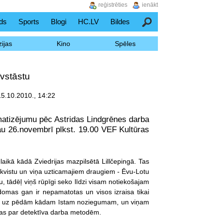
reģistrēties
ienākt
ds
Sports
Blogi
HC.LV
Bildes
Meklēšana
ijas
Kino
Spēles
īvstāstu
 15.10.2010., 14:22
amatizējumu pēc Astridas Lindgrēnes darba
au 26.novembrī plkst. 19.00 VEF Kultūras
aikā kādā Zviedrijas mazpilsētā Lillčepingā. Tas
mkvistu un viņa uzticamajiem draugiem - Ēvu-Lotu
vu, tādēļ viņš rūpīgi seko līdzi visam notiekošajam
zdomas gan ir nepamatotas un visos izraisa tikai
ākt uz pēdām kādam īstam noziegumam, un viņam
anas par detektīva darba metodēm.