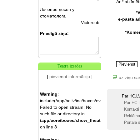
Ar * atzīmēti
Лечение десен у
*
стоматолога
e-pasta a
Victorcub
*Komen
Priecīgā ziņa:
Teātra izrādes
[
pievienot informāciju
]
uz ziņu sa
Warning
:
Par HC.L
include(/app/hc.lv/inc/boxes/events.php):
Par HC.
Failed to open stream: No
Kontakti
such file or directory in
Reklāma
/app/core/boxes/show_theatre.php
Portāla s
on line
3