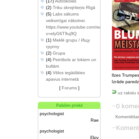
(17)
Autoskolas
(2)
Triku skrejriteņis Rīgā
(5)
Labs sākums
veiksmīgai nākotnei.
https://www.youtube.com/watch?
v=elyG6T9uj9Q
(1)
Meklē grupu / Ищу
группу
(2)
Grupa
(4)
Peintbols ar lokiem un
bultām
(4)
Vēlos iegādāties
Ilzes Trumpes
apavus internetā
Izrāde paredz
[
Forums
]
uz rakstu 
0 komen
Padalies priekā
psychologist
Komentēšan
Rae
Koment
psychologist
Eloy