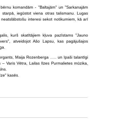
vām bērnu komandām - "Baltajām" un "Sarkanajām
 starpā, iegūstot viena otras talismanu. Lugas
ar neatslābstošu interesi sekot notikumiem, kā arī
alis, kurš skatītājiem kļuva pazīstams "Jauno
ivers", atveidojot Ašo Lapsu, kas pagājušajos
ga.
Porgants, Maija Rozenberga ….. un īpaši talantīgi
 – Varis Vētra, Lailas Ilzes Purmalietes mūzika,
lns.
īze" kasēs.