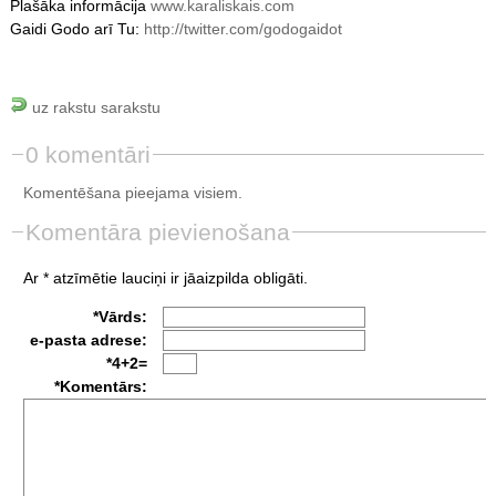
Plašāka informācija
www.karaliskais.com
Gaidi Godo arī Tu:
http://twitter.com/godogaidot
uz rakstu sarakstu
0 komentāri
Komentēšana pieejama visiem.
Komentāra pievienošana
Ar * atzīmētie lauciņi ir jāaizpilda obligāti.
*Vārds:
e-pasta adrese:
*4+2=
*Komentārs: