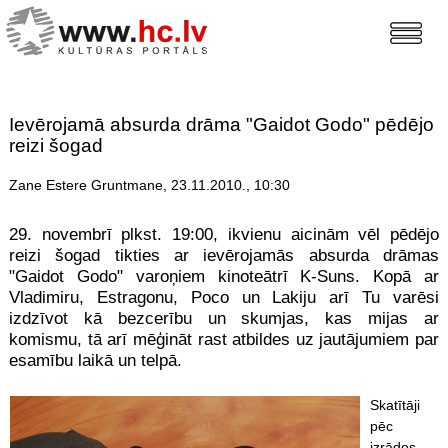
Ievērojamā absurda drāma "Gaidot Godo" pēdējo
reizi šogad
Zane Estere Gruntmane, 23.11.2010., 10:30
29. novembrī plkst. 19:00, ikvienu aicinām vēl pēdējo
reizi šogad tikties ar ievērojamās absurda drāmas
"Gaidot Godo" varoņiem kinoteātrī K-Suns. Kopā ar
Vladimiru, Estragonu, Poco un Lakiju arī Tu varēsi
izdzīvot kā bezcerību un skumjas, kas mijas ar
komismu, tā arī mēģināt rast atbildes uz jautājumiem par
esamību laikā un telpā.
Skatītāji
pēc
izrādes