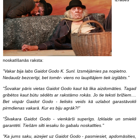
noskatīšanās raksta:
"Vakar bija labs Gaidot Godo K. Sunī. Izsmējāmies pa nopietno.
Nedaudz bezcerīgi, bet tomēr- viens no laupītājiem tiek izglābts."
"Šovakar pāris vietas Gaidot Godo kaut kā lika aizdomāties. Tagad
gribētos kaut būtu sēdēts ar rakstāmo rokās. Jo tie teksti brīžiem....
Bet vispār Gaidot Godo - lielisks veids kā uzlabot garastāvokli
pirmdienas vakarā. Kur es biju agrāk?!"
"Šīvakara Gaidot Godo - vienkārši superīgs. Izklaide un smiekli
garantēti. Tiešām silti iesaku šo gabalu noskatīties."
"Ka jums saku, aizejiet uz Gaidot Godo - pasmiesiet, apdomāsities,