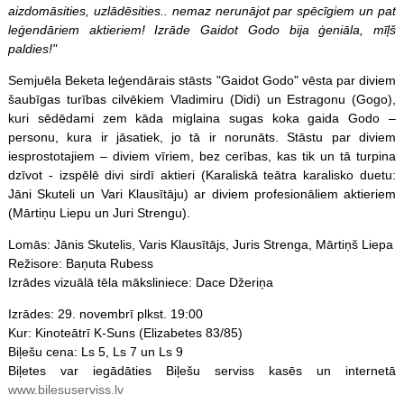
aizdomāsities, uzlādēsities.. nemaz nerunājot par spēcīgiem un pat
leģendāriem aktieriem! Izrāde Gaidot Godo bija ģeniāla, mīļš
paldies!"
Semjuēla Beketa leģendārais stāsts "Gaidot Godo" vēsta par diviem
šaubīgas turības cilvēkiem Vladimiru (Didi) un Estragonu (Gogo),
kuri sēdēdami zem kāda miglaina sugas koka gaida Godo –
personu, kura ir jāsatiek, jo tā ir norunāts. Stāstu par diviem
iesprostotajiem – diviem vīriem, bez cerības, kas tik un tā turpina
dzīvot - izspēlē divi sirdī aktieri (Karaliskā teātra karalisko duetu:
Jāni Skuteli un Vari Klausītāju) ar diviem profesionāliem aktieriem
(Mārtiņu Liepu un Juri Strengu).
Lomās: Jānis Skutelis, Varis Klausītājs, Juris Strenga, Mārtiņš Liepa
Režisore: Baņuta Rubess
Izrādes vizuālā tēla māksliniece: Dace Džeriņa
Izrādes: 29. novembrī plkst. 19:00
Kur: Kinoteātrī K-Suns (Elizabetes 83/85)
Biļešu cena: Ls 5, Ls 7 un Ls 9
Biļetes var iegādāties Biļešu serviss kasēs un internetā
www.bilesuserviss.lv