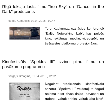
Rīgā lekciju lasīs filmu "Iron Sky" un "Dancer in the
Dark" producents
Reinis Kalnaellis, 02.04.2015., 10:47
Tero Kaukumaa uzstāsies konferencē
"Baltic Networking Lab", kas pulcēs
kino, reklāmas, mediju, videospēļu un
tiešsaistes platformu profesionāļus.
Kinofestivāls "Spektrs III" izziņo pilnu filmu un
pasākumu programmu
Sergejs Timoņins, 01.04.2015., 12:22
Negaidot tradicionālo kinofestivālu
sezonu, "Spektrs III" veidotāji to šogad
nolēma rīkot divās daļās, pavasarī un
rudenī - vairāk prieka, vairāk laba kino!