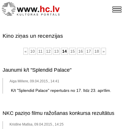
Kino ziņas un recenzijas
«
10
11
12
13
14
15
16
17
18
»
Jaunumi k/t "Splendid Palace"
Aiga Millere, 09.04.2015., 14:41
K/t "Splendid Palace" repertuārs no 17. līdz 23. aprīlim.
NKC paziņo filmu ražošanas konkursa rezultātus
Kristīne Matīsa, 09.04.2015., 14:25