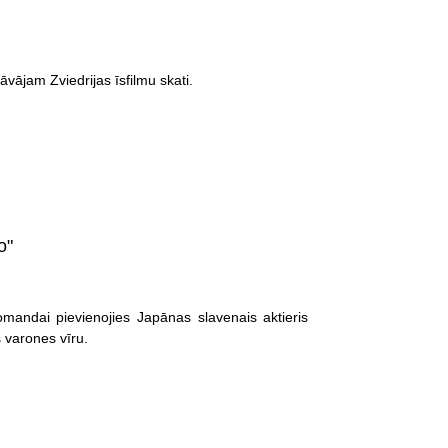
āvājam Zviedrijas īsfilmu skati.
o"
mandai pievienojies Japānas slavenais aktieris
 varones vīru.