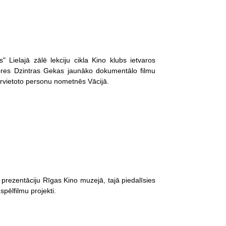
" Lielajā zālē lekciju cikla Kino klubs ietvaros
sores Dzintras Gekas jaunāko dokumentālo filmu
ārvietoto personu nometnēs Vācijā.
 prezentāciju Rīgas Kino muzejā, tajā piedalīsies
spēlfilmu projekti.