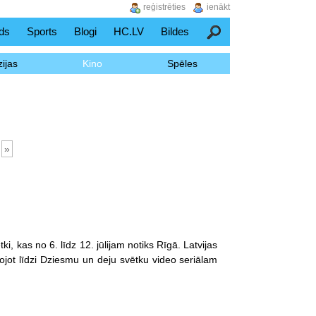
reģistrēties
ienākt
ds
Sports
Blogi
HC.LV
Bildes
Meklēšana
ijas
Kino
Spēles
»
i, kas no 6. līdz 12. jūlijam notiks Rīgā. Latvijas
kojot līdzi Dziesmu un deju svētku video seriālam