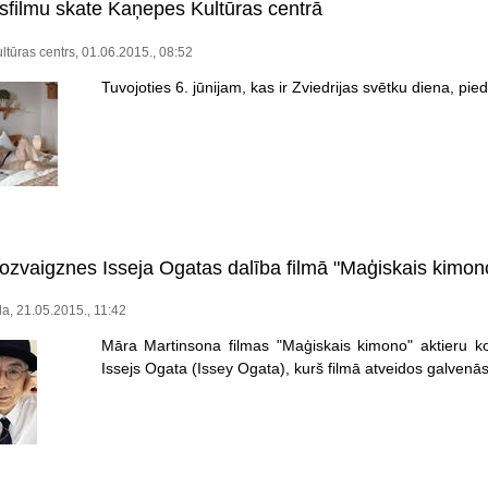
īsfilmu skate Kaņepes Kultūras centrā
tūras centrs, 01.06.2015., 08:52
Tuvojoties 6. jūnijam, kas ir Zviedrijas svētku diena, pied
ozvaigznes Isseja Ogatas dalība filmā "Maģiskais kimon
a, 21.05.2015., 11:42
Māra Martinsona filmas "Maģiskais kimono" aktieru ko
Issejs Ogata (Issey Ogata), kurš filmā atveidos galvenās