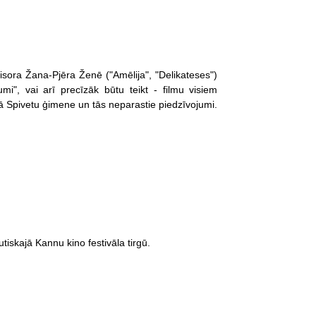
isora Žana-Pjēra Ženē ("Amēlija", "Delikateses")
mi", vai arī precīzāk būtu teikt - filmu visiem
 Spivetu ģimene un tās neparastie piedzīvojumi.
tiskajā Kannu kino festivāla tirgū.