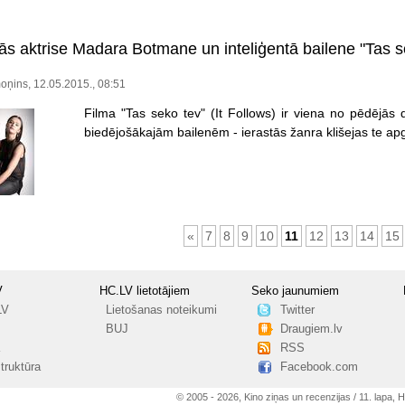
ās aktrise Madara Botmane un inteliģentā bailene "Tas s
oņins, 12.05.2015., 08:51
Filma "Tas seko tev" (It Follows) ir viena no pēdējās 
biedējošākajām bailenēm - ierastās žanra klišejas te ap
«
7
8
9
10
11
12
13
14
15
V
HC.LV lietotājiem
Seko jaunumiem
LV
Lietošanas noteikumi
Twitter
BUJ
Draugiem.lv
RSS
truktūra
Facebook.com
© 2005 - 2026, Kino ziņas un recenzijas / 11. lapa, 