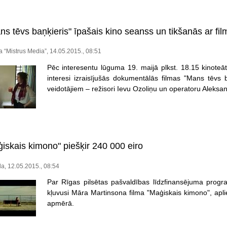
s tēvs baņķieris" īpašais kino seanss un tikšanās ar film
ja “Mistrus Media”, 14.05.2015., 08:51
Pēc interesentu lūguma 19. maijā plkst. 18.15 kinoteātr
interesi izraisījušās dokumentālās filmas "Mans tēvs b
veidotājiem – režisori Ievu Ozoliņu un operatoru Aleks
ģiskais kimono" piešķir 240 000 eiro
a, 12.05.2015., 08:54
Par Rīgas pilsētas pašvaldības līdzfinansējuma prog
kļuvusi Māra Martinsona filma "Maģiskais kimono", apli
apmērā.