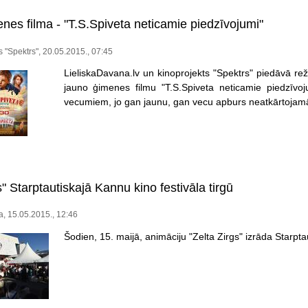
nes filma - "T.S.Spiveta neticamie piedzīvojumi"
s "Spektrs", 20.05.2015., 07:45
LieliskaDavana.lv un kinoprojekts "Spektrs" piedāvā rež
jauno ģimenes filmu "T.S.Spiveta neticamie piedzīvoju
vecumiem, jo gan jaunu, gan vecu apburs neatkārtojamā
s" Starptautiskajā Kannu kino festivāla tirgū
a, 15.05.2015., 12:46
Šodien, 15. maijā, animāciju "Zelta Zirgs" izrāda Starptau