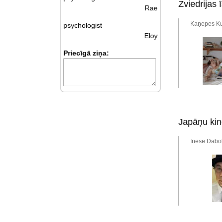
Zviedrijas 
Rae
Kaņepes Kul
psychologist
Eloy
Priecīgā ziņa:
Japāņu kin
Inese Dābol