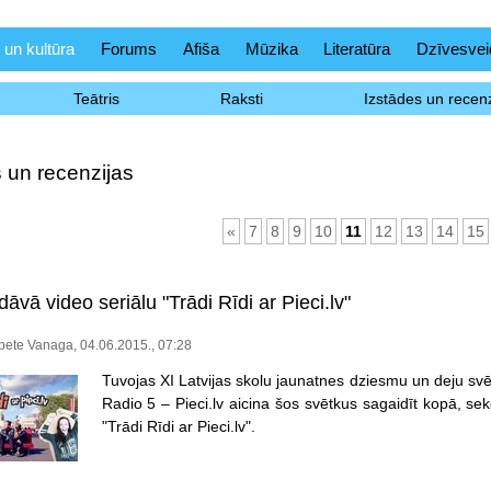
 un kultūra
Forums
Afiša
Mūzika
Literatūra
Dzīvesvei
Teātris
Raksti
Izstādes un recenz
 un recenzijas
«
7
8
9
10
11
12
13
14
15
edāvā video seriālu "Trādi Rīdi ar Pieci.lv"
bete Vanaga, 04.06.2015., 07:28
Tuvojas XI Latvijas skolu jaunatnes dziesmu un deju svētk
Radio 5 – Pieci.lv aicina šos svētkus sagaidīt kopā, se
"Trādi Rīdi ar Pieci.lv".