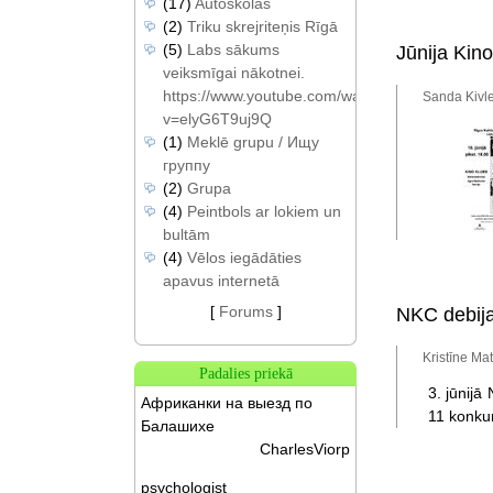
(17)
Autoskolas
(2)
Triku skrejriteņis Rīgā
(5)
Labs sākums
Jūnija Kino
veiksmīgai nākotnei.
https://www.youtube.com/watch?
Sanda Kivle
v=elyG6T9uj9Q
(1)
Meklē grupu / Ищу
группу
(2)
Grupa
(4)
Peintbols ar lokiem un
bultām
(4)
Vēlos iegādāties
apavus internetā
[
Forums
]
NKC debija
Kristīne Ma
Padalies priekā
3. jūnijā
Африканки на выезд по
11 konkur
Балашихе
CharlesViorp
psychologist