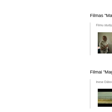
Filmas "Man
Filmu studi
Filmai "Ma
Inese Dābol