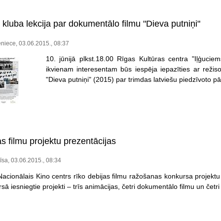
 kluba lekcija par dokumentālo filmu "Dieva putniņi"
niece, 03.06.2015., 08:37
10. jūnijā plkst.18.00 Rīgas Kultūras centra "Iļģuciems
ikvienam interesentam būs iespēja iepazīties ar reži
"Dieva putniņi" (2015) par trimdas latviešu piedzīvoto p
s filmu projektu prezentācijas
tīsa, 03.06.2015., 08:34
 Nacionālais Kino centrs rīko debijas filmu ražošanas konkursa projektu
sā iesniegtie projekti – trīs animācijas, četri dokumentālo filmu un četri 