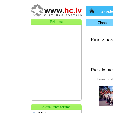
Sākumlapa
Izklaide
Reklāma
Ziņas
Kino ziņas
Pieci.lv pi
Laura Eliza
Aktualitātes forumā