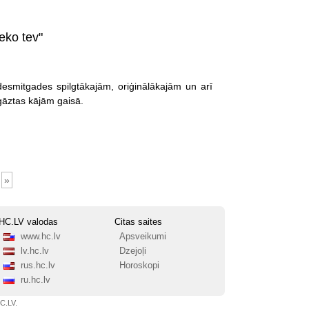
eko tev"
desmitgades spilgtākajām, oriģinālākajām un arī
gāztas kājām gaisā.
»
HC.LV valodas
Citas saites
www.hc.lv
Apsveikumi
lv.hc.lv
Dzejoļi
rus.hc.lv
Horoskopi
ru.hc.lv
HC.LV.