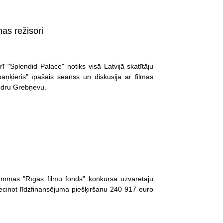
as režisori
ī "Splendid Palace" notiks visā Latvijā skatītāju
aņķieris" īpašais seanss un diskusija ar filmas
andru Grebņevu.
rammas "Rīgas filmu fonds" konkursa uzvarētāju
ecinot līdzfinansējuma piešķiršanu 240 917 euro