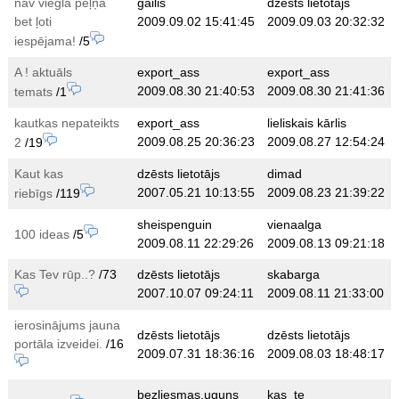
nav viegla peļņa
gailis
dzēsts lietotājs
bet ļoti
2009.09.02 15:41:45
2009.09.03 20:32:32
iespējama!
/5
A ! aktuāls
export_ass
export_ass
2009.08.30 21:40:53
2009.08.30 21:41:36
temats
/1
kautkas nepateikts
export_ass
lieliskais kārlis
2009.08.25 20:36:23
2009.08.27 12:54:24
2
/19
Kaut kas
dzēsts lietotājs
dimad
2007.05.21 10:13:55
2009.08.23 21:39:22
riebīgs
/119
sheispenguin
vienaalga
100 ideas
/5
2009.08.11 22:29:26
2009.08.13 09:21:18
Kas Tev rūp..?
/73
dzēsts lietotājs
skabarga
2007.10.07 09:24:11
2009.08.11 21:33:00
ierosinājums jauna
dzēsts lietotājs
dzēsts lietotājs
portāla izveidei.
/16
2009.07.31 18:36:16
2009.08.03 18:48:17
bezliesmas.uguns
kas_te