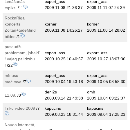
lamāšanās
export_ass
export_ass
2009.11.08 21:36:37
2009.11.11 07:24:39
topiks.
/11
RocknRiga
koncerts
korner
korner
Zoltan+SideMind
2009.11.08 14:26:27
2009.11.08 14:28:02
bildes
/1
pusaudžu
problēmam, johaid'
export_ass
export_ass
! vajag palīdzību
2009.10.25 10:40:57
2009.10.27 13:07:36
!
/22
mīnusu
export_ass
export_ass
2009.10.04 19:43:18
2009.10.05 08:58:30
mačītava
/7
deni2s
omh
11.09.
/8
2009.09.14 21:49:38
2009.10.04 09:22:07
Triku video 2009
/7
kapucins
kapucins
2009.08.23 18:31:44
2009.09.04 17:25:23
Nauda internetā,