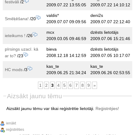
festivāli
/2
2009.07.22 13:55:05
2009.07.22 14:10:12
valdis*
deni2s
Smēķēšana!
/20
2009.07.07 09:09:56
2009.07.07 22:12:40
mcx
dzēsts lietotājs
ieteikums !
/26
2009.03.05 09:46:59
2009.07.06 15:21:46
pīrsings uzacī. kā
bieva
dzēsts lietotājs
2008.12.18 14:12:59
2009.07.05 10:17:07
ar to?
/23
kas_te
kas_te
HC mods
/3
2009.06.25 21:34:24
2009.06.26 02:53:55
1
2
3
4
5
6
7
8
9
»
Aizsākt jaunu tēmu
Aizsākt jaunu tēmu var tikai reģistrētie lietotāji.
Reģistrējies!
ienākt
reģistrēties