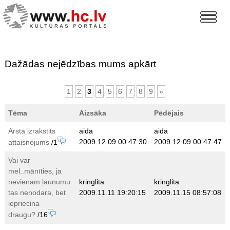
Dažādas nejēdzības mums apkārt
1
2
3
4
5
6
7
8
9
»
Tēma
Aizsāka
Pēdējais
Arsta izrakstits
aida
aida
2009.12.09 00:47:30
2009.12.09 00:47:47
attaisnojums
/1
Vai var
mel..mānīties, ja
nevienam ļaunumu
kringlita
kringlita
tas nenodara, bet
2009.11.11 19:20:15
2009.11.15 08:57:08
iepriecina
draugu?
/16